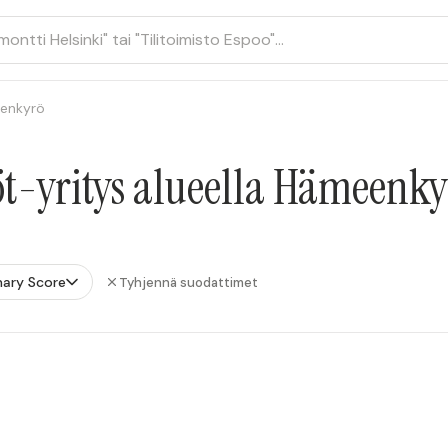
enkyrö
t-yritys alueella Hämeenky
ary Score
Tyhjennä suodattimet