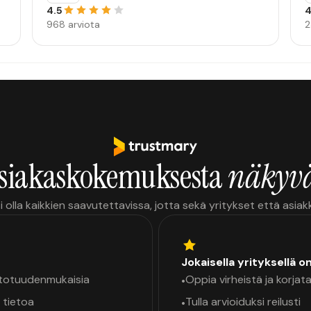
4.5
4
968 arviota
2
siakaskokemuksesta
näkyvä
i olla kaikkien saavutettavissa, jotta sekä yritykset että asia
Jokaisella yrityksellä o
a totuudenmukaisia
Oppia virheistä ja korjata
•
 tietoa
Tulla arvioiduksi reilusti
•