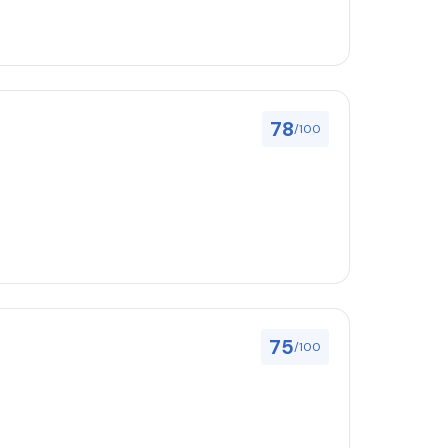
78
/100
75
/100