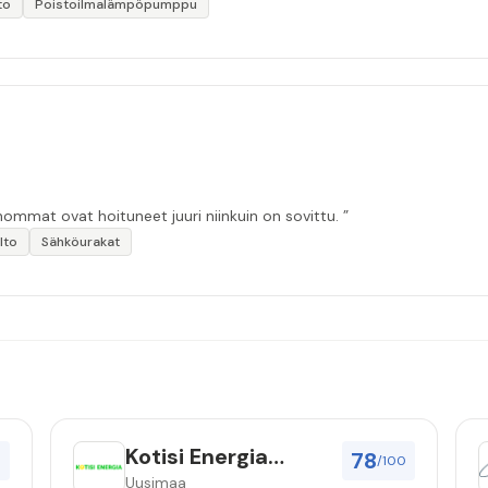
to
Poistoilmalämpöpumppu
ommat ovat hoituneet juuri niinkuin on sovittu. ”
lto
Sähköurakat
Kotisi Energia
78
0
/100
Nordic Oy
Uusimaa