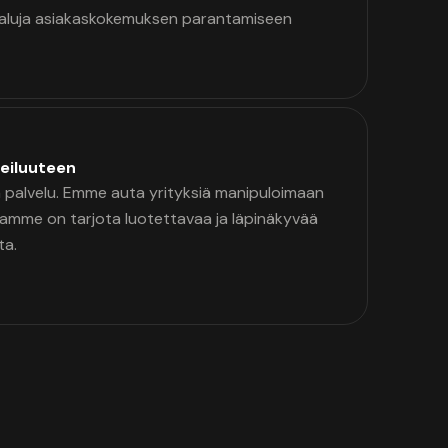
kaluja asiakaskokemuksen parantamiseen
eiluuteen
palvelu. Emme auta yrityksiä manipuloimaan
namme on tarjota luotettavaa ja läpinäkyvää
ta.