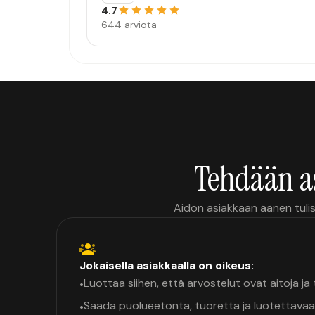
4.7
644 arviota
Tehdään a
Aidon asiakkaan äänen tulis
Jokaisella asiakkaalla on oikeus:
Luottaa siihen, että arvostelut ovat aitoja j
•
Saada puolueetonta, tuoretta ja luotettavaa
•