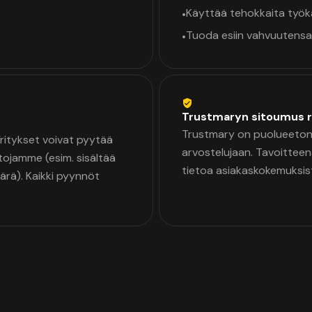
Käyttää tehokkaita työ
•
Tuoda esiin vahvuutensa
•
Trustmaryn sitoumus r
Trustmary on puolueeton 
 Yritykset voivat pyytää
arvostelujaan. Tavoittee
tojamme (esim. sisältää
tietoa asiakaskokemuksis
äärä). Kaikki pyynnöt