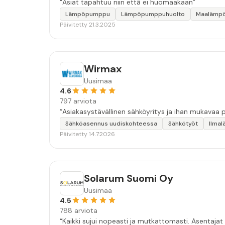
“Asiat tapahtuu niin että ei huomaakaan”
Lämpöpumppu
Lämpöpumppuhuolto
Maalämp
Päivitetty 21.3.2025
Wirmax
Uusimaa
4.6
797 arviota
Sähköasennus uudiskohteessa
Sähkötyöt
Ilma
Päivitetty 14.7.2026
Solarum Suomi Oy
Uusimaa
4.5
788 arviota
“Kaikki sujui nopeasti ja mutkattomasti. Asentajat