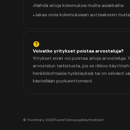
Nähdä aitoja kokemuksia muilta asiakkailta
•
Jakaa omia kokemuksiaan auttaakseen muita
•
Voivatko yritykset poistaa arvosteluja?
Yritykset eivät voi poistaa aitoja arvosteluja.
arvostelun tarkistusta, jos se rikkoo käyttöeh
henkilökohtaisia hyökkäyksiä tai on selvästi v
käsitellään puolueettomasti.
© Trustmary 2026
Tuote
Tietosuoja
Käyttöehdot