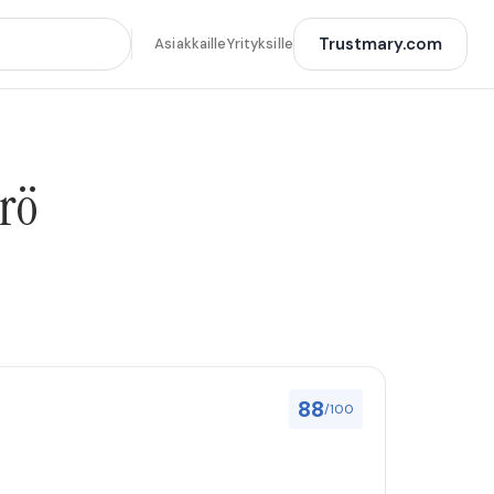
Trustmary.com
Asiakkaille
Yrityksille
rö
88
/100