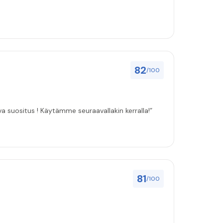
82
/100
ulut asenuksille pitivät, joten vahva suositus ! Käytämme seuraavallakin kerralla!”
81
/100