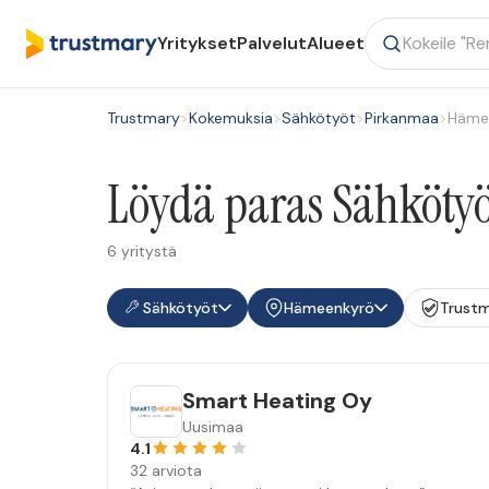
Yritykset
Palvelut
Alueet
Trustmary
>
Kokemuksia
>
Sähkötyöt
>
Pirkanmaa
>
Häme
Löydä paras Sähkötyö
6 yritystä
Sähkötyöt
Hämeenkyrö
Trustm
Smart Heating Oy
Uusimaa
4.1
32 arviota