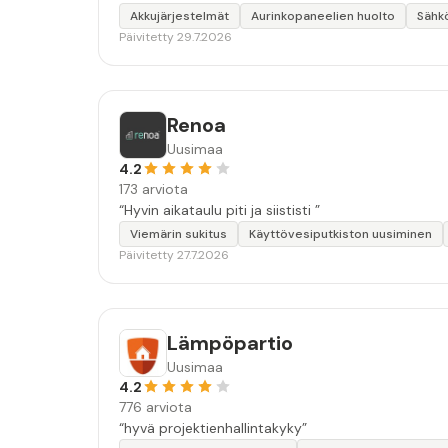
Akkujärjestelmät
Aurinkopaneelien huolto
Sähk
Päivitetty 29.7.2026
Renoa
Uusimaa
4.2
173 arviota
“Hyvin aikataulu piti ja siististi ”
Viemärin sukitus
Käyttövesiputkiston uusiminen
Päivitetty 27.7.2026
Lämpöpartio
Uusimaa
4.2
776 arviota
“hyvä projektienhallintakyky”