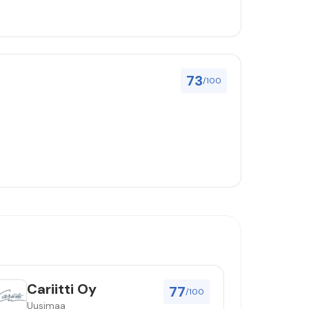
73
/100
Cariitti Oy
77
/100
Uusimaa