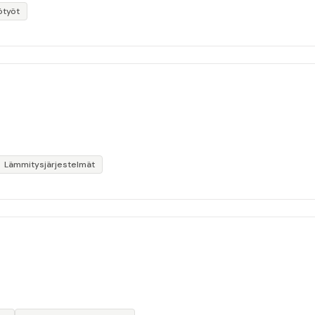
ötyöt
Lämmitysjärjestelmät