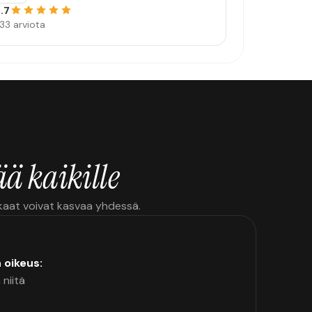
.7
33 arviota
ä kaikille
kkaat voivat kasvaa yhdessä.
n oikeus:
 niitä