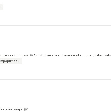
ö
“Asiakasystävällinen sähköyritys ja ihan mukavaa porukkaa duunissa 👍 Sovitut aikata
lämpöpumppu
 huippuosaajia 👍”