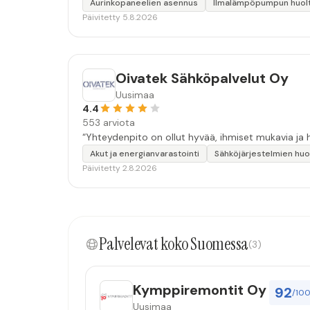
Aurinkopaneelien asennus
Ilmalämpöpumpun huol
Päivitetty 5.8.2026
Oivatek Sähköpalvelut Oy
Uusimaa
4.4
553 arviota
“Yhteydenpito on ollut hyvää, ihmiset mukavia ja h
Akut ja energianvarastointi
Sähköjärjestelmien huo
Päivitetty 2.8.2026
Palvelevat koko Suomessa
(3)
Kymppiremontit Oy
92
/10
Uusimaa