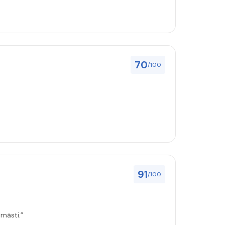
70
/100
91
/100
mästi.”