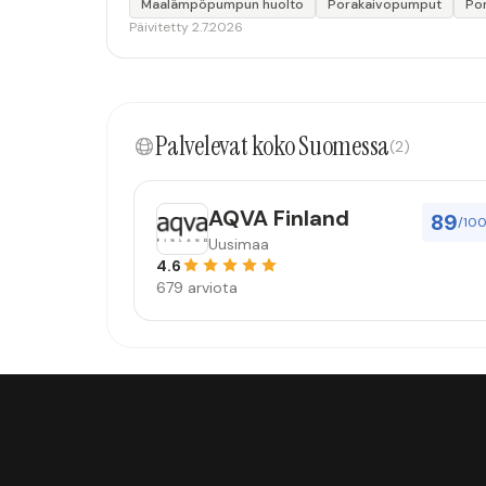
Maalämpöpumpun huolto
Porakaivopumput
Por
Päivitetty 2.7.2026
Palvelevat koko Suomessa
(2)
AQVA Finland
89
/10
Uusimaa
4.6
679 arviota