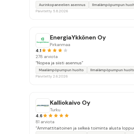
Aurinkopaneelien asennus
Ilmalämpöpumpun huol
Päivitetty 5.8.2026
EnergiaYkkönen Oy
Pirkanmaa
4.1
278 arviota
“Nopea ja siisti asennus”
Maalämpöpumpun huolto
Ilmalämpöpumpun huolt
Päivitetty 2.6.2026
Kalliokaivo Oy
Turku
4.6
81 arviota
“Ammattitaitoinen ja selkeä toiminta alusta lopp