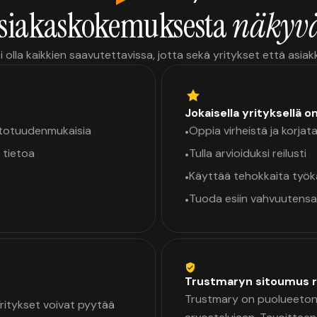
siakaskokemuksesta
näkyvä
i olla kaikkien saavutettavissa, jotta sekä yritykset että asia
Jokaisella yrityksellä o
a totuudenmukaisia
Oppia virheistä ja korjata
•
 tietoa
Tulla arvioiduksi reilusti
•
Käyttää tehokkaita työ
•
Tuoda esiin vahvuutensa
•
Trustmaryn sitoumus r
Trustmary on puolueeton 
 Yritykset voivat pyytää