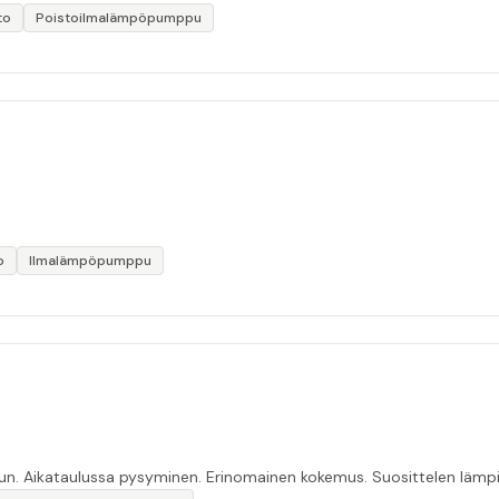
to
Poistoilmalämpöpumppu
o
Ilmalämpöpumppu
uun. Aikataulussa pysyminen. Erinomainen kokemus. Suosittelen lämpi