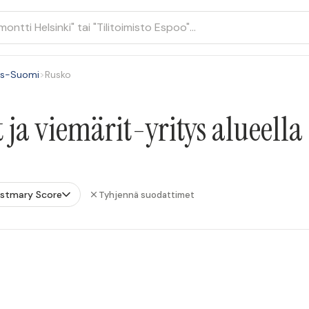
is-Suomi
>
Rusko
 ja viemärit-yritys alueell
ustmary Score
Tyhjennä suodattimet