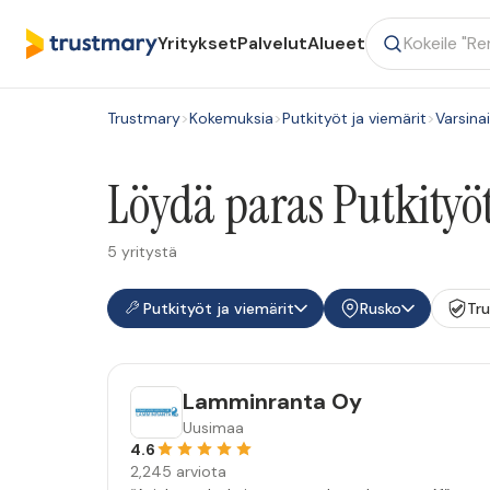
Yritykset
Palvelut
Alueet
Trustmary
>
Kokemuksia
>
Putkityöt ja viemärit
>
Varsina
Löydä paras Putkityöt
5 yritystä
Putkityöt ja viemärit
Rusko
Tr
Lamminranta Oy
Uusimaa
4.6
2,245 arviota