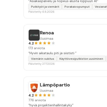
“Asiakaspalvelu ja nopeus alusta loppuun A1”
Putkityöt ja viemärit
Porakaivopumput
Vesianal
Päivitetty 6.8.2026
Renoa
Uusimaa
4.2
173 arviota
“Hyvin aikataulu piti ja siististi ”
Viemärin sukitus
Käyttövesiputkiston uusiminen
Päivitetty 27.7.2026
Lämpöpartio
Uusimaa
4.2
776 arviota
“hyvä projektienhallintakyky”