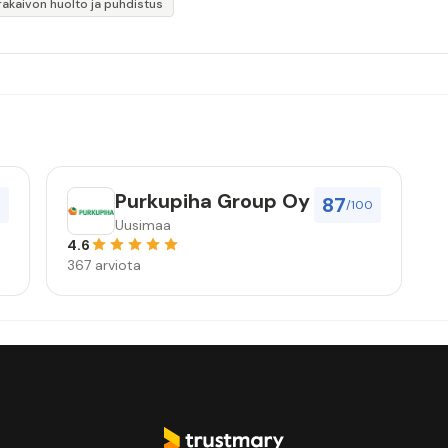
akaivon huolto ja puhdistus
Purkupiha Group Oy
87
0
/100
Uusimaa
4.6
367 arviota