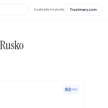
Trustmary.com
Asiakkaille
Yrityksille
a Rusko
92
/100