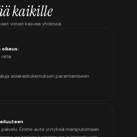
ä kaikille
kkaat voivat kasvaa yhdessä.
n oikeus:
 niitä
kaluja asiakaskokemuksen parantamiseen
eiluuteen
palvelu. Emme auta yrityksiä manipuloimaan