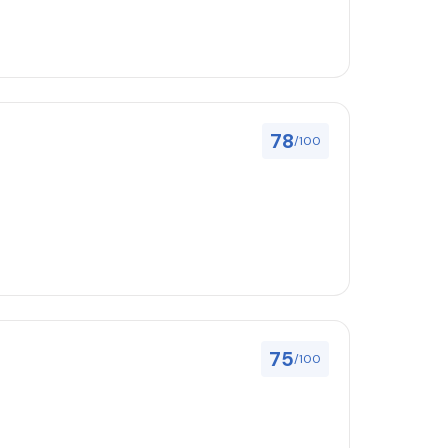
78
/100
75
/100