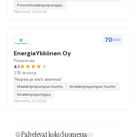
Poistoilmalämpöpumppu
Päivitetty 5.8.2026
70
/100
EnergiaYkkönen Oy
Pirkanmaa
4.1
278 arviota
“Nopea ja siisti asennus”
Maalämpöpumpun huolto
Ilmalämpöpumpun huolto
Ilmalämpöpumppu
Päivitetty 2.6.2026
Palvelevat koko Suomessa
(2)