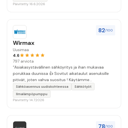
Päivitetty 16.6.2026
82
/100
Wirmax
Uusimaa
4.6
797 arviota
“Asiakasystävällinen sähköyritys ja ihan mukavaa
porukkaa duunissa 👍 Sovitut aikataulut asenuksille
pitivät, joten vahva suositus ! Käytämme
seuraavallakin kerralla!”
Sähköasennus uudiskohteessa
Sähkötyöt
Ilmalämpöpumppu
Päivitetty 14.7.2026
78
/100