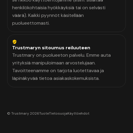
henkilökohtaisia hyökkäyksiä tai on selvästi
väärä). Kaikki pyynnöt käsitellään
puolueettomasti.
Trustmaryn sitoumus reiluuteen
Trustmary on puolueeton palvelu. Emme auta
yrityksiä manipuloimaan arvostelujaan.
Tavoitteenamme on tarjota luotettavaa ja
läpinäkyvää tietoa asiakaskokemuksista.
© Trustmary 2026
Tuote
Tietosuoja
Käyttöehdot