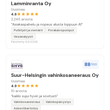
Lamminranta Oy
Uusimaa
4.6
2,245 arviota
“Asiakaspalvelu ja nopeus alusta loppuun A1”
Putkityöt ja viemärit
Porakaivopumput
Vesianalyysit
Päivitetty 6.8.2026
88
/100
Suur-Helsingin vahinkosaneeraus Oy
Uusimaa
4.9
10 arviota
“kaikki sujui hyvin ja sovitusti”
Vahinkosaneeraus
Vahinkopäivystys
Asbestikartoitus