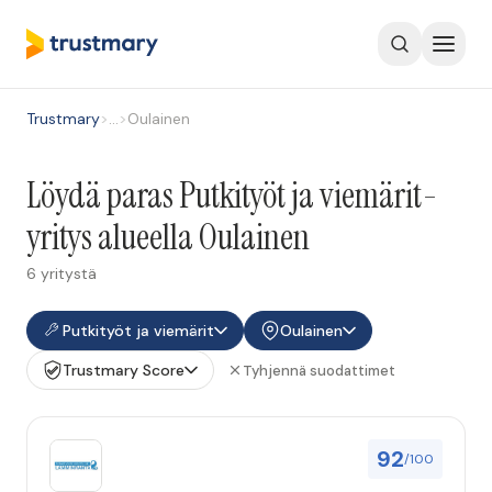
Trustmary
>
…
>
Oulainen
Löydä paras Putkityöt ja viemärit-
yritys alueella Oulainen
6 yritystä
Putkityöt ja viemärit
Oulainen
Trustmary Score
Tyhjennä suodattimet
92
/100