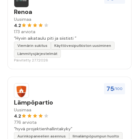
Renoa
Uusimaa
4.2
173 arviota
“Hyvin aikataulu piti ja siististi ”
Viemärin sukitus
Käyttövesiputkiston uusiminen
Lämmitysjärjestelmät
Päivitetty 27.7.2026
75
/100
Lämpöpartio
Uusimaa
4.2
776 arviota
“hyvä projektienhallintakyky”
Aurinkopaneelien asennus
Ilmalämpöpumpun huolto