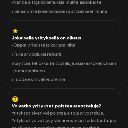
Nähdä aitoja kokemuksia muilta asiakkailta
•
Jakaa omia kokemuksiaan auttaakseen muita
•
Jokaisella yrityksellä on oikeus:
Oppia virheistä ja korjata niitä
•
Tulla arvioiduksi reilusti
•
Käyttää tehokkaita työkaluja asiakaskokemuksen
•
parantamiseen
Tuoda esiin vahvuutensa
•
Voivatko yritykset poistaa arvosteluja?
Yritykset eivät voi poistaa aitoja arvosteluja.
Yritykset voivat pyytää arvostelun tarkistusta, jos
se rikkoo käyttöehtojamme (esim. sisältää