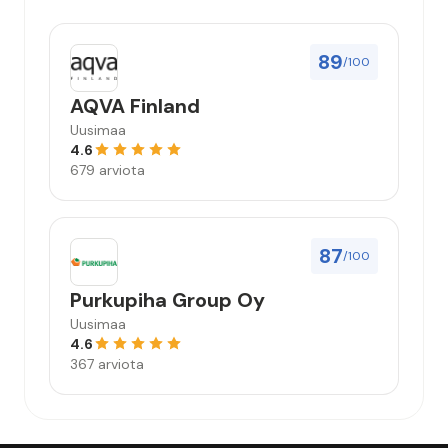
89
/100
AQVA Finland
Uusimaa
4.6
679 arviota
87
/100
Purkupiha Group Oy
Uusimaa
4.6
367 arviota