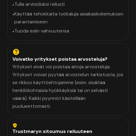
Tulla arvioiduksi reilusti
•
Käyttää tehokkaita työkaluja asiakaskokemuksen
•
parantamiseen
Tuoda esiin vahvuutensa
•
Voivatko yritykset poistaa arvosteluja?
Yritykset eivät voi poistaa aitoja arvosteluja.
Yritykset voivat pyytää arvostelun tarkistusta, jos
se rikkoo käyttöehtojamme (esim. sisältää
henkilökohtaisia hyökkäyksiä tai on selvästi
väärä). Kaikki pyynnöt käsitellään
puolueettomasti.
Trustmaryn sitoumus reiluuteen