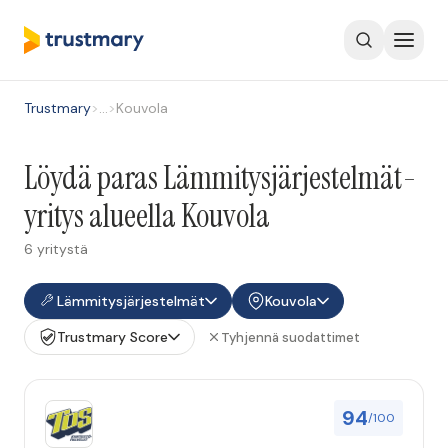
Trustmary
>
…
>
Kouvola
Löydä paras Lämmitysjärjestelmät-
yritys alueella Kouvola
6 yritystä
Lämmitysjärjestelmät
Kouvola
Trustmary Score
Tyhjennä suodattimet
94
/100