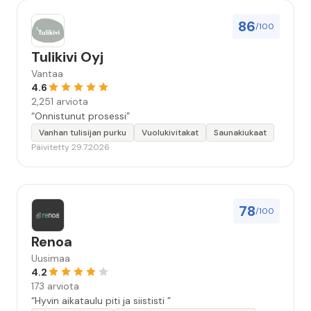
86
/100
Tulikivi Oyj
Vantaa
4.6
2,251 arviota
“Onnistunut prosessi”
Vanhan tulisijan purku
Vuolukivitakat
Saunakiukaat
Päivitetty 29.7.2026
78
/100
Renoa
Uusimaa
4.2
173 arviota
“Hyvin aikataulu piti ja siististi ”