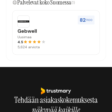
Palvelevat koko Suomessa
(1)
82
/100
Gebwell
Uusimaa
4.5
5,624 arviota
Tehdään asiakaskokemuksesta
näkyvää kaikille