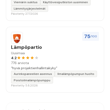
Viemärin sukitus
Käyttövesiputkiston uusiminen
Lämmitysjärjestelmät
Päivitetty 27.7.2026
75
/100
Lämpöpartio
Uusimaa
4.2
776 arviota
“hyvä projektienhallintakyky”
Aurinkopaneelien asennus
Ilmalämpöpumpun huolto
Poistoilmalämpöpumppu
Päivitetty 5.8.2026