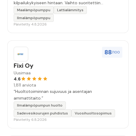
kilpailukykyiseen hintaan. Vaihto suoritettiin
ammattitaidolla ja ystävällisellä palveluasenteella.
Maalämpöpumppu
Lattialämmitys
Samalla käynnillä huomattu pikkuvika korjattiin myös.
Ilmalämpöpumppu
Jäi tunne että oltiin aidosti kiinnostuneita siitä, että
Päivitetty 4.8.2026
asiakkaan järjestelmä saadaan kuntoon. Suosittelen!”
88
/100
Fixi Oy
Uusimaa
4.6
1,811 arviota
“Huoltotoiminnan sujuvuus ja asentajan
ammattitaito.”
Ilmalämpöpumpun huolto
Sadevesikourujen puhdistus
Vuosihuoltosopimus
Päivitetty 6.8.2026