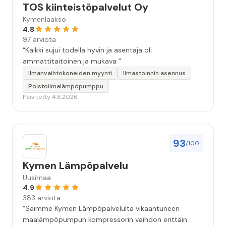
TOS kiinteistöpalvelut Oy
Kymenlaakso
4.8
97 arviota
“Kaikki sujui todella hyvin ja asentaja oli
ammattitaitoinen ja mukava ”
Ilmanvaihtokoneiden myynti
Ilmastoinnin asennus
Poistoilmalämpöpumppu
Päivitetty 4.8.2026
93
/100
Kymen Lämpöpalvelu
Uusimaa
4.9
383 arviota
“Saimme Kymen Lämpöpalvelulta vikaantuneen
maalämpöpumpun kompressorin vaihdon erittäin