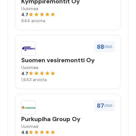
Kymppiremontit Oy
Uusimaa
4.7
644 arviota
88
/100
Suomen vesiremontti Oy
Uusimaa
4.7
1,643 arviota
87
/100
Purkupiha Group Oy
Uusimaa
4.6