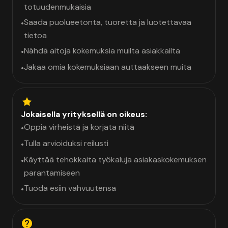
totuudenmukaisia
Saada puolueetonta, tuoretta ja luotettavaa
•
tietoa
Nähdä aitoja kokemuksia muilta asiakkailta
•
Jakaa omia kokemuksiaan auttaakseen muita
•
Jokaisella yrityksellä on oikeus:
Oppia virheistä ja korjata niitä
•
Tulla arvioiduksi reilusti
•
Käyttää tehokkaita työkaluja asiakaskokemuksen
•
parantamiseen
Tuoda esiin vahvuutensa
•