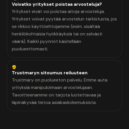
Voivatko yritykset poistaa arvosteluja?
Yritykset eivät voi poistaa aitoja arvosteluja.
Yritykset voivat pyytää arvostelun tarkistusta, jos
se rikkoo käyttöehtojamme (esim. sisältää
henkilökohtaisia hyökkäyksiä tai on selvästi
väärä). Kaikki pyynnöt käsitellään
puolueettomasti.
Trustmaryn sitoumus reiluuteen
Trustmary on puolueeton palvelu. Emme auta
yrityksiä manipuloimaan arvostelujaan.
Tavoitteenamme on tarjota luotettavaa ja
läpinäkyvää tietoa asiakaskokemuksista.