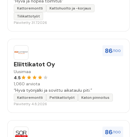
“Hyvä ja nopea toimitus”
Kattoremontti
Kattohuolto ja -korjaus
Tiilikattotyöt
Päivitetty 31.7.2026
86
/100
Eliittikatot Oy
Uusimaa
4.5
1,060 arviota
“Hyvä työnjälki ja sovittu aikataulu piti.”
Kattoremontti
Peltikattotyöt
Katon pinnoitus
Päivitetty 4.8.2026
86
/100