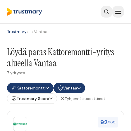
Trustmary
>
…
>
Vantaa
Löydä paras Kattoremontti-yritys
alueella Vantaa
7 yritystä
Kattoremontti
Vantaa
Trustmary Score
Tyhjennä suodattimet
92
/100