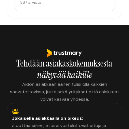
367 arviota
Tehdään asiakaskokemuksesta
näkyvää kaikille
Aidon asiakkaan äänen tulisi olla kaikkien
saavutettavissa, jotta sekä yritykset että asiakkaat
voivat kasvaa yhdessä.
Jokaisella asiakkaalla on oikeus:
Luottaa siihen, että arvostelut ovat aitoja ja
•