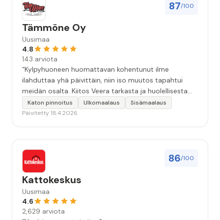
87
/100
Tämmöne Oy
Uusimaa
4.8
143 arviota
“Kylpyhuoneen huomattavan kohentunut ilme
ilahduttaa yhä päivittäin, niin iso muutos tapahtui
meidän osalta. Kiitos Veera tarkasta ja huolellisesta
työstä, sekä ystävällisestä palvelusta!”
Katon pinnoitus
Ulkomaalaus
Sisämaalaus
Päivitetty 18.4.2026
86
/100
Kattokeskus
Uusimaa
4.6
2,629 arviota