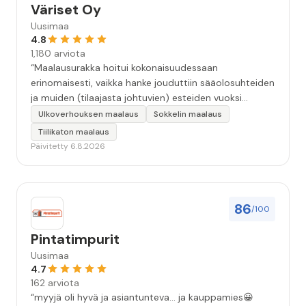
Väriset Oy
Uusimaa
4.8
1,180 arviota
“Maalausurakka hoitui kokonaisuudessaan
erinomaisesti, vaikka hanke jouduttiin sääolosuhteiden
ja muiden (tilaajasta johtuvien) esteiden vuoksi
keskeyttämään n. 3 viikoksi. Maalaistulos on oikein
Ulkoverhouksen maalaus
Sokkelin maalaus
hyvä, yhteydenpito erinomaista, jälkityöt tehtiin
Tiilikaton maalaus
huolellisesti. Suosittelen. Erityiskiitos itse maalareille:
Päivitetty 6.8.2026
Miljalle ja Valmalle!”
86
/100
Pintatimpurit
Uusimaa
4.7
162 arviota
“myyjä oli hyvä ja asiantunteva... ja kauppamies😀