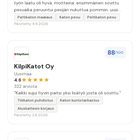
työn laatu oli hyvä. moitteina: ensimmäinen sovittu
pesuaika peruuntui pesijän nukuttua pommiin. uusi
aika piti ja työn jälki oikein hyvää ja osaavaa. toinen
Peltikaton maalaus
Katon pesu
Peltikaton pesu
murhe tuli koska olimme matkoilla ja jossain
Päivitetty 4.8.2026
pesun/pinnoituksen vaiheessa oli pihalla ollut vesihana
jäänyt auki ja jossain vaiheessa töiden jo loputtua oli
letku irronnut ulkohanasta ja syöksi vettä kolme
vuorokautta pihalle...kunnes naapuri uskaltautui
88
/100
pihallemme ja sulki hanan. Hieman siis tarkkuutta
hommiin ja hyvä tulee. ”
KilpiKatot Oy
Uusimaa
4.6
322 arviota
“Kaikki sujui hyvin paitsi yksi lisätyö josta oli sovittu.”
Tiilikaton puhdistus
Katon kuntotarkastus
Aluskatteen korjaus
Päivitetty 3.8.2026