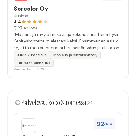
Sorcolor Oy
Uusimaa
4.4
7,127 arviota
“Maalarit ja myyjä mukavia ja kokonaisuus toimi hyvin.
Kehityskohteita mielestäni kaksi. Ensimmäinen asia oli
se, että maalari huomasi heti seinän värin ja alakaton
värin erot mitä en huomannut. Hyvä toki että siinä
Julkisivumaalaus
Maalaus ja pintakäsittely
kohtaa huomattu mutta toki optimaalisessa
Tiilikaton pinnoitus
tilanteessa myyjä olisi jo kiinnittänyt tähän huomiota.
Päivitetty 6.8.2026
Toinen kehityskohde on myyjän ja maalajien välinen
"hand-over" eli maalarit tietäisivät vielä aavistuksen
paremmin jo tullessa mitä alkaa tekemään. Mutta
kokonaisuus hyvä ja varmasti tulevaisuudessakin
Palvelevat koko Suomessa
mahdollisuus että palveluita käytän”
(3)
92
/100