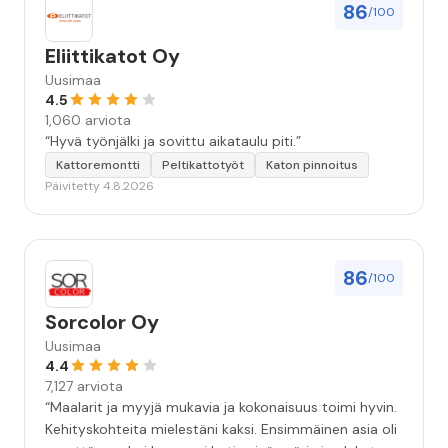
86
/100
Eliittikatot Oy
Uusimaa
4.5
1,060 arviota
“Hyvä työnjälki ja sovittu aikataulu piti.”
Kattoremontti
Peltikattotyöt
Katon pinnoitus
Päivitetty 4.8.2026
86
/100
Sorcolor Oy
Uusimaa
4.4
7,127 arviota
“Maalarit ja myyjä mukavia ja kokonaisuus toimi hyvin.
Kehityskohteita mielestäni kaksi. Ensimmäinen asia oli