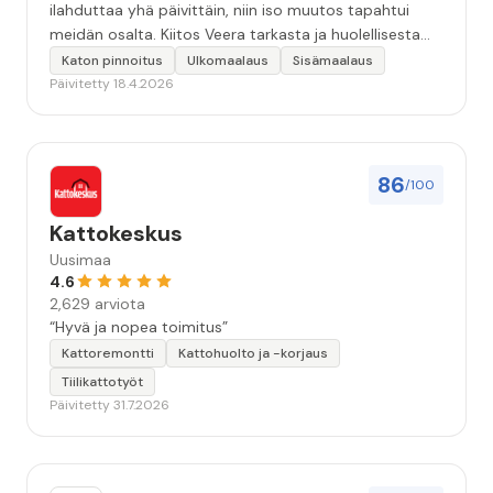
ilahduttaa yhä päivittäin, niin iso muutos tapahtui
meidän osalta. Kiitos Veera tarkasta ja huolellisesta
työstä, sekä ystävällisestä palvelusta!”
Katon pinnoitus
Ulkomaalaus
Sisämaalaus
Päivitetty 18.4.2026
86
/100
Kattokeskus
Uusimaa
4.6
2,629 arviota
“Hyvä ja nopea toimitus”
Kattoremontti
Kattohuolto ja -korjaus
Tiilikattotyöt
Päivitetty 31.7.2026