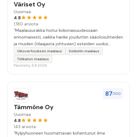
Väriset Oy
Uusimaa
4.8
1,180 arviota
“Maalausurakka hoitui kokonaisuudessaan
erinomaisesti, vaikka hanke jouduttiin sääolosuhteiden
ja muiden (tilaajasta johtuvien) esteiden vuoksi
keskeyttämään n. 3 viikoksi. Maalaistulos on oikein
Ulkoverhouksen maalaus
Sokkelin maalaus
hyvä, yhteydenpito erinomaista, jälkityöt tehtiin
Tiilikaton maalaus
huolellisesti. Suosittelen. Erityiskiitos itse maalareille:
Päivitetty 6.8.2026
Miljalle ja Valmalle!”
87
/100
Tämmöne Oy
Uusimaa
4.8
143 arviota
“Kylpyhuoneen huomattavan kohentunut ilme