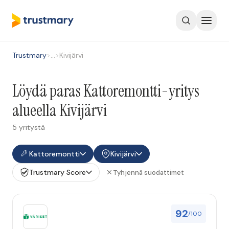
Trustmary
>
…
>
Kivijärvi
Löydä paras Kattoremontti-yritys
alueella Kivijärvi
5 yritystä
Kattoremontti
Kivijärvi
Trustmary Score
Tyhjennä suodattimet
92
/100