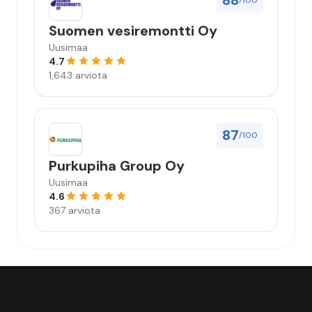
88
/100
Suomen vesiremontti Oy
Uusimaa
4.7
1,643 arviota
87
/100
Purkupiha Group Oy
Uusimaa
4.6
367 arviota