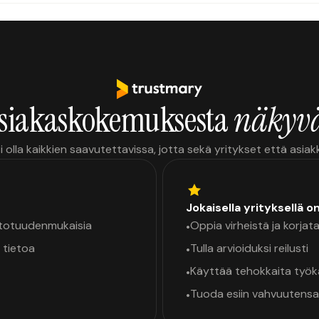
siakaskokemuksesta
näkyvä
i olla kaikkien saavutettavissa, jotta sekä yritykset että asia
Jokaisella yrityksellä o
a totuudenmukaisia
Oppia virheistä ja korjata
•
 tietoa
Tulla arvioiduksi reilusti
•
Käyttää tehokkaita työ
•
Tuoda esiin vahvuutensa
•