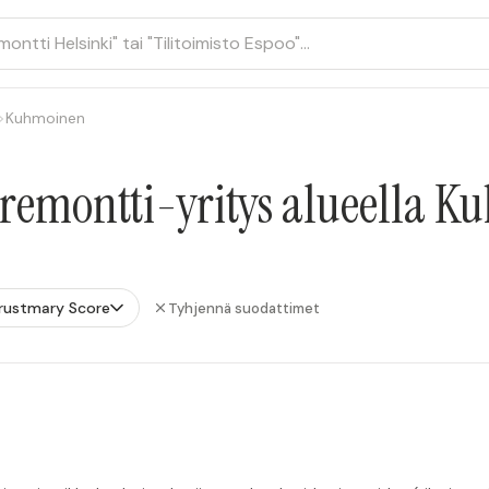
>
Kuhmoinen
uremontti-yritys alueella 
rustmary Score
Tyhjennä suodattimet