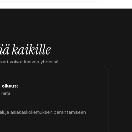
ä kaikille
kkaat voivat kasvaa yhdessä.
n oikeus:
 niitä
kaluja asiakaskokemuksen parantamiseen