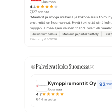
Uusimaa
4.4
7,127 arviota
“Maalarit ja myyjä mukavia ja kokonaisuus toimi hyv
erot mitä en huomannut. Hyvä toki että siinä koht
myyjän ja maalajien välinen "hand-over" eli maalar
tulevaisuudessakin mahdollisuus että palveluita k
Julkisivumaalaus
Maalaus ja pintakäsittely
Tiili
Päivitetty 6.8.2026
Palvelevat koko Suomessa
(3)
Kymppiremontit Oy
92
/10
Uusimaa
4.7
644 arviota