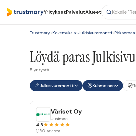
Yritykset
Palvelut
Alueet
Trustmary
>
Kokemuksia
>
Julkisivuremontti
>
Pirkanmaa
Löydä paras Julkisiv
5 yritystä
Julkisivuremontti
Kuhmoinen
T
Väriset Oy
Uusimaa
4.8
1,180 arviota