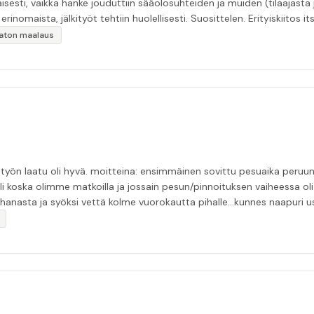
esti, vaikka hanke jouduttiin sääolosuhteiden ja muiden (tilaajasta
inomaista, jälkityöt tehtiin huolellisesti. Suosittelen. Erityiskiitos itse
ikaton maalaus
tui pesijän nukuttua pommiin. uusi aika piti ja
li koska olimme matkoilla ja jossain pesun/pinnoituksen vaiheessa oli p
nasta ja syöksi vettä kolme vuorokautta pihalle...kunnes naapuri uskaltautu