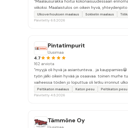
“Maalausurakka hoitui kokonaisuudessaan erinomais
viikoksi. Maalaistulos on oikein hyvä, yhteydenpito er
Ulkoverhouksen maalaus
Sokkelin maalaus
Tiil
Päivitetty 6.8.2026
Pintatimpurit
Uusimaa
4.7
162 arviota
“myyjä oli hyvä ja asiantunteva... ja kauppamies😀 työn laatu oli hyvä. moitteina: ensimmäinen sovittu pesuaika peruun
työn jälki oikein hyvää ja osaavaa. toinen murhe tu
vaiheessa töiden jo loputtua oli letku irronnut ulkoha
tarkkuutta hommiin ja hyvä tulee. ”
Peltikaton maalaus
Katon pesu
Peltikaton pesu
Päivitetty 4.8.2026
Tämmöne Oy
Uusimaa