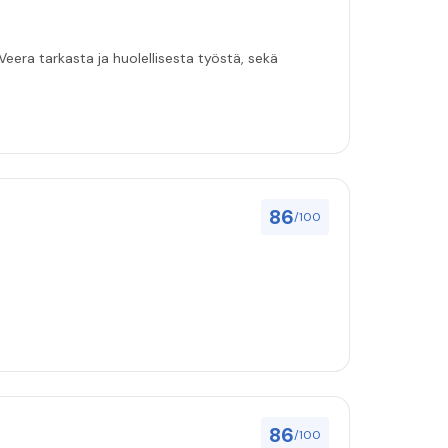
eera tarkasta ja huolellisesta työstä, sekä
86
/100
86
/100