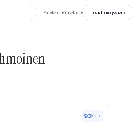
Trustmary.com
Asiakkaille
Yrityksille
Kuhmoinen
92
/100