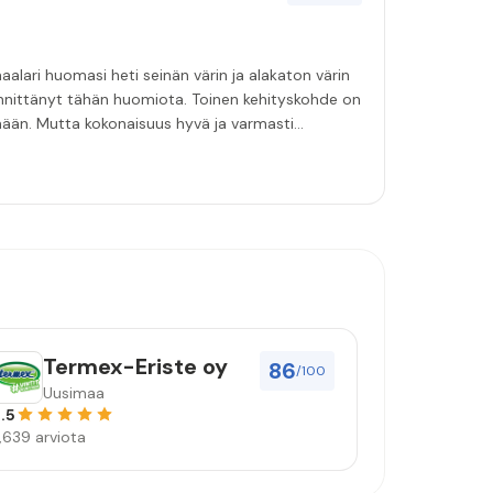
aalari huomasi heti seinän värin ja alakaton värin
innittänyt tähän huomiota. Toinen kehityskohde on
emään. Mutta kokonaisuus hyvä ja varmasti
Termex-Eriste oy
86
/100
Uusimaa
.5
,639 arviota