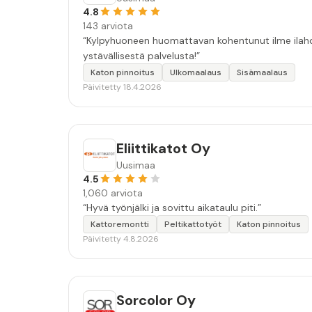
4.8
143 arviota
“Kylpyhuoneen huomattavan kohentunut ilme ilahdut
ystävällisestä palvelusta!”
Katon pinnoitus
Ulkomaalaus
Sisämaalaus
Päivitetty 18.4.2026
Eliittikatot Oy
Uusimaa
4.5
1,060 arviota
“Hyvä työnjälki ja sovittu aikataulu piti.”
Kattoremontti
Peltikattotyöt
Katon pinnoitus
Päivitetty 4.8.2026
Sorcolor Oy