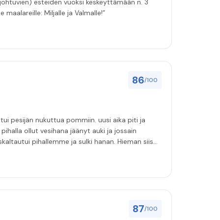
 johtuvien) esteiden vuoksi keskeyttämään n. 3
 maalareille: Miljalle ja Valmalle!”
86
/100
ihalla ollut vesihana jäänyt auki ja jossain
i pihallemme ja sulki hanan. Hieman siis
87
/100