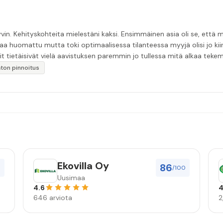
in. Kehityskohteita mielestäni kaksi. Ensimmäinen asia oli se, että m
aa huomattu mutta toki optimaalisessa tilanteessa myyjä olisi jo ki
it tietäisivät vielä aavistuksen paremmin jo tullessa mitä alkaa tek
äytän”
katon pinnoitus
Ekovilla Oy
86
0
/100
Uusimaa
4.6
4
646 arviota
2