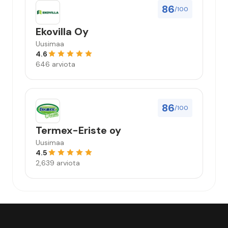
86
/100
Ekovilla Oy
Uusimaa
4.6
646 arviota
86
/100
Termex-Eriste oy
Uusimaa
4.5
2,639 arviota