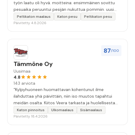
työn laatu oli hyvä. moitteina: ensimmäinen sovittu
pesuaika peruuntui pesijän nukuttua pommiin. uusi
aika piti ja työn jälki oikein hyvää ja osaavaa. toinen
Peltikaton maalaus
Katon pesu
Peltikaton pesu
murhe tuli koska olimme matkoilla ja jossain
Päivitetty 4.8.2026
pesun/pinnoituksen vaiheessa oli pihalla ollut vesihana
jäänyt auki ja jossain vaiheessa töiden jo loputtua oli
letku irronnut ulkohanasta ja syöksi vettä kolme
vuorokautta pihalle...kunnes naapuri uskaltautui
87
/100
pihallemme ja sulki hanan. Hieman siis tarkkuutta
hommiin ja hyvä tulee. ”
Tämmöne Oy
Uusimaa
4.8
143 arviota
“Kylpyhuoneen huomattavan kohentunut ilme
ilahduttaa yhä päivittäin, niin iso muutos tapahtui
meidän osalta. Kiitos Veera tarkasta ja huolellisesta
työstä, sekä ystävällisestä palvelusta!”
Katon pinnoitus
Ulkomaalaus
Sisämaalaus
Päivitetty 18.4.2026