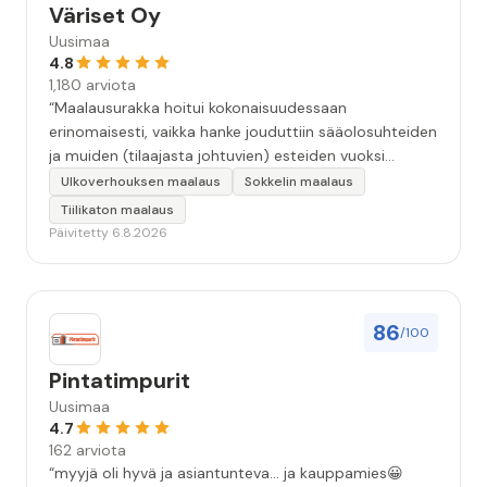
Väriset Oy
Uusimaa
4.8
1,180 arviota
“Maalausurakka hoitui kokonaisuudessaan
erinomaisesti, vaikka hanke jouduttiin sääolosuhteiden
ja muiden (tilaajasta johtuvien) esteiden vuoksi
keskeyttämään n. 3 viikoksi. Maalaistulos on oikein
Ulkoverhouksen maalaus
Sokkelin maalaus
hyvä, yhteydenpito erinomaista, jälkityöt tehtiin
Tiilikaton maalaus
huolellisesti. Suosittelen. Erityiskiitos itse maalareille:
Päivitetty 6.8.2026
Miljalle ja Valmalle!”
86
/100
Pintatimpurit
Uusimaa
4.7
162 arviota
“myyjä oli hyvä ja asiantunteva... ja kauppamies😀