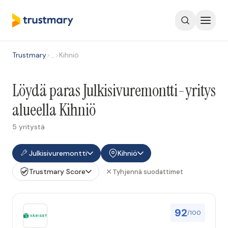
Trustmary
>
…
>
Kihniö
Löydä paras Julkisivuremontti-yritys
alueella Kihniö
5 yritystä
Julkisivuremontti
Kihniö
Trustmary Score
Tyhjennä suodattimet
92
/100