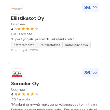
86
/100
Eliittikatot Oy
Uusimaa
4.5
1,060 arviota
“Hyvä työnjälki ja sovittu aikataulu piti.”
Kattoremontti
Peltikattotyöt
Katon pinnoitus
Päivitetty 4.8.2026
86
/100
Sorcolor Oy
Uusimaa
4.4
7,127 arviota
“Maalarit ja myyjä mukavia ja kokonaisuus toimi hyvin.
Kehityskohteita mielestäni kaksi. Ensimmäinen asia oli