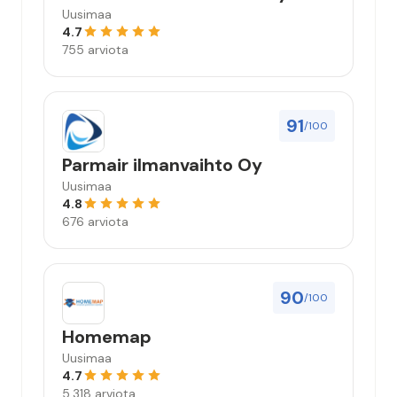
Uusimaa
4.7
755 arviota
91
/100
Parmair ilmanvaihto Oy
Uusimaa
4.8
676 arviota
90
/100
Homemap
Uusimaa
4.7
5,318 arviota