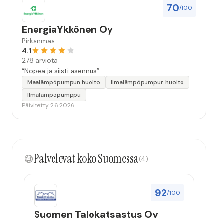
70
/100
EnergiaYkkönen Oy
Pirkanmaa
4.1
278 arviota
“Nopea ja siisti asennus”
Maalämpöpumpun huolto
Ilmalämpöpumpun huolto
Ilmalämpöpumppu
Päivitetty 2.6.2026
Palvelevat koko Suomessa
(4)
92
/100
Suomen Talokatsastus Oy