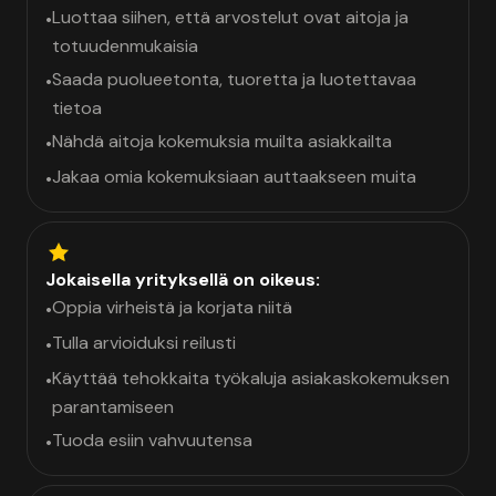
Luottaa siihen, että arvostelut ovat aitoja ja
•
totuudenmukaisia
Saada puolueetonta, tuoretta ja luotettavaa
•
tietoa
Nähdä aitoja kokemuksia muilta asiakkailta
•
Jakaa omia kokemuksiaan auttaakseen muita
•
Jokaisella yrityksellä on oikeus:
Oppia virheistä ja korjata niitä
•
Tulla arvioiduksi reilusti
•
Käyttää tehokkaita työkaluja asiakaskokemuksen
•
parantamiseen
Tuoda esiin vahvuutensa
•