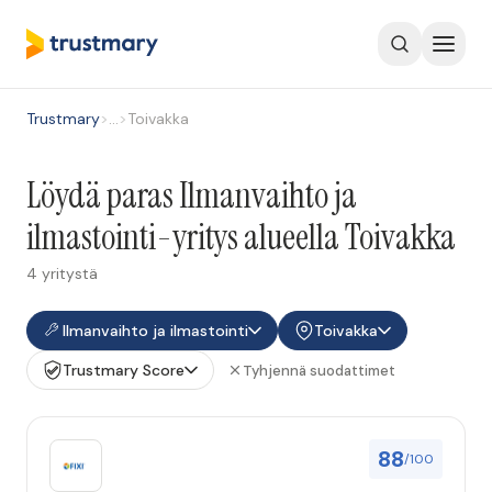
Trustmary
>
…
>
Toivakka
Löydä paras Ilmanvaihto ja
ilmastointi-yritys alueella Toivakka
4 yritystä
Ilmanvaihto ja ilmastointi
Toivakka
Trustmary Score
Tyhjennä suodattimet
88
/100