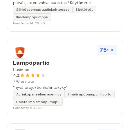
pitivät, joten vahva suositus ! Käytämme
seuraavallakin kerralla!”
Sähköasennus uudiskohteessa
Sähkötyöt
Ilmalämpöpumppu
Päivitetty 14.7.2026
75
/100
Lämpöpartio
Uusimaa
4.2
776 arviota
“hyvä projektienhallintakyky”
Aurinkopaneelien asennus
Ilmalämpöpumpun huolto
Poistoilmalämpöpumppu
Päivitetty 5.8.2026