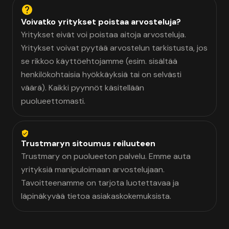
Voivatko yritykset poistaa arvosteluja?
Yritykset eivät voi poistaa aitoja arvosteluja.
Yritykset voivat pyytää arvostelun tarkistusta, jos
se rikkoo käyttöehtojamme (esim. sisältää
henkilökohtaisia hyökkäyksiä tai on selvästi
väärä). Kaikki pyynnöt käsitellään
puolueettomasti.
Trustmaryn sitoumus reiluuteen
Trustmary on puolueeton palvelu. Emme auta
yrityksiä manipuloimaan arvostelujaan.
Tavoitteenamme on tarjota luotettavaa ja
läpinäkyvää tietoa asiakaskokemuksista.