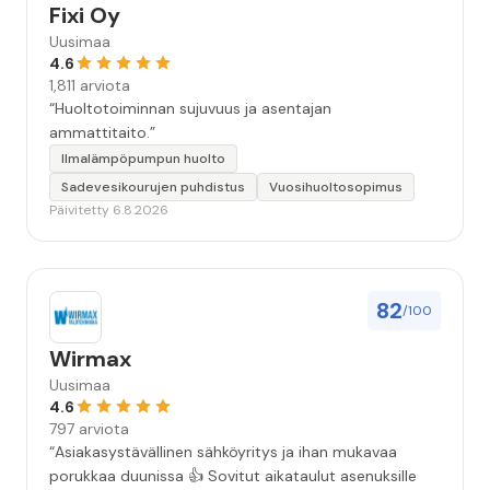
Fixi Oy
Uusimaa
4.6
1,811 arviota
“Huoltotoiminnan sujuvuus ja asentajan
ammattitaito.”
Ilmalämpöpumpun huolto
Sadevesikourujen puhdistus
Vuosihuoltosopimus
Päivitetty 6.8.2026
82
/100
Wirmax
Uusimaa
4.6
797 arviota
“Asiakasystävällinen sähköyritys ja ihan mukavaa
porukkaa duunissa 👍 Sovitut aikataulut asenuksille