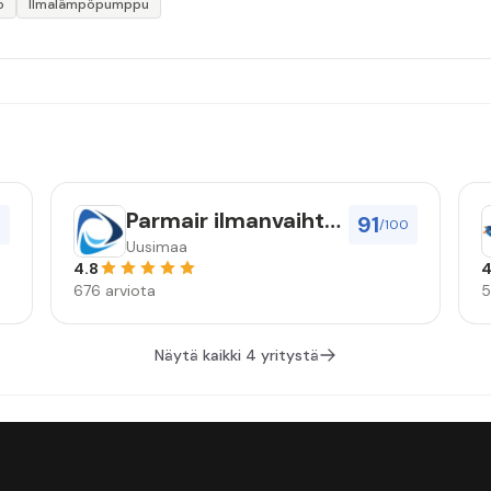
o
Ilmalämpöpumppu
Parmair ilmanvaihto
91
0
/100
Oy
Uusimaa
4.8
4
676 arviota
5
Näytä kaikki 4 yritystä