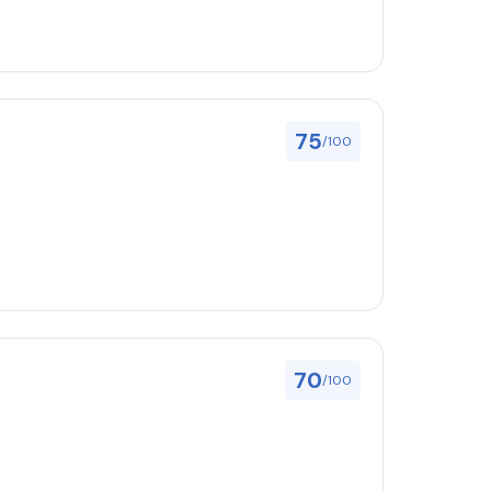
75
/100
70
/100