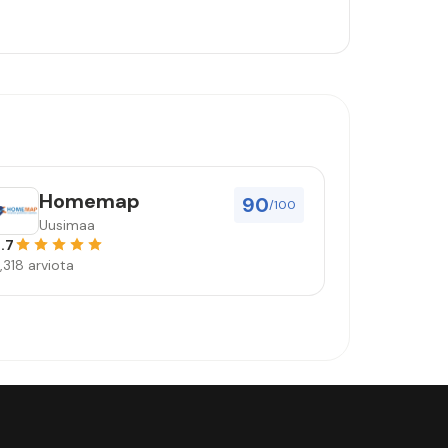
Homemap
90
/100
Uusimaa
.7
,318 arviota