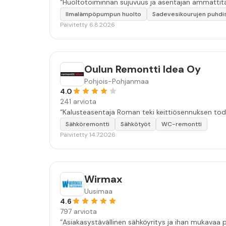
“Huoltotoiminnan sujuvuus ja asentajan ammattita
Ilmalämpöpumpun huolto
Sadevesikourujen puhdi
Päivitetty 6.8.2026
Oulun Remontti Idea Oy
Pohjois-Pohjanmaa
4.0
241 arviota
“Kalusteasentaja Roman teki keittiösennuksen tod
Sähköremontti
Sähkötyöt
WC-remontti
Päivitetty 14.7.2026
Wirmax
Uusimaa
4.6
797 arviota