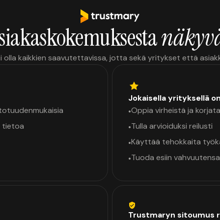
siakaskokemuksesta
näkyvä
i olla kaikkien saavutettavissa, jotta sekä yritykset että asia
Jokaisella yrityksellä o
a totuudenmukaisia
Oppia virheistä ja korjata
•
 tietoa
Tulla arvioiduksi reilusti
•
Käyttää tehokkaita työ
•
Tuoda esiin vahvuutensa
•
Trustmaryn sitoumus r