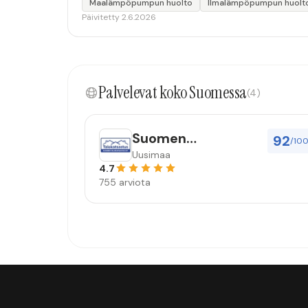
Maalämpöpumpun huolto
Ilmalämpöpumpun huolt
Päivitetty 2.6.2026
Palvelevat koko Suomessa
(4)
Suomen
92
/10
Talokatsastus Oy
Uusimaa
4.7
755 arviota