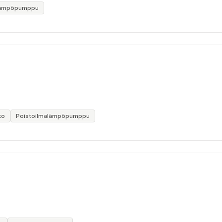
lämpöpumppu
to
Poistoilmalämpöpumppu