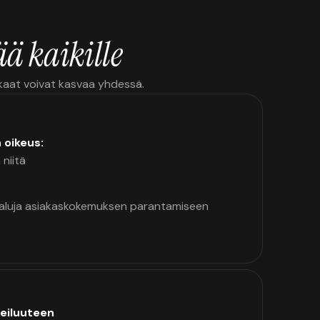
ä kaikille
kkaat voivat kasvaa yhdessä.
n oikeus:
 niitä
kaluja asiakaskokemuksen parantamiseen
eiluuteen