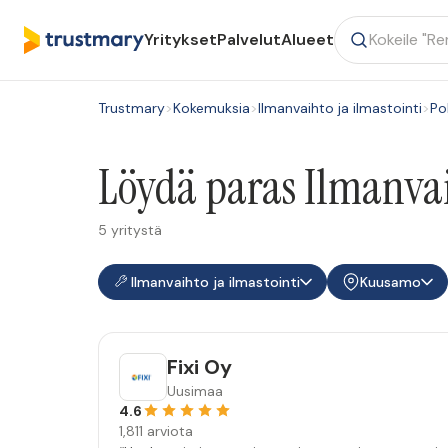
Yritykset
Palvelut
Alueet
Trustmary
>
Kokemuksia
>
Ilmanvaihto ja ilmastointi
>
Po
Löydä paras Ilmanvai
5 yritystä
Ilmanvaihto ja ilmastointi
Kuusamo
Fixi Oy
Uusimaa
4.6
1,811 arviota