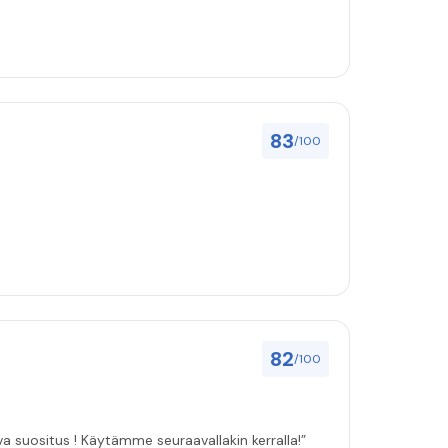
83
/100
82
/100
ulut asenuksille pitivät, joten vahva suositus ! Käytämme seuraavallakin kerralla!”