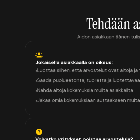
Tehdään a
Aidon asiakkaan äänen tulis
Jokaisella asiakkaalla on oikeus:
Luottaa siihen, että arvostelut ovat aitoja j
•
Saada puolueetonta, tuoretta ja luotettavaa
•
Nähdä aitoja kokemuksia muilta asiakkailta
•
Jakaa omia kokemuksiaan auttaakseen muita
•
Voivatko yritykset poistaa arvosteluja?