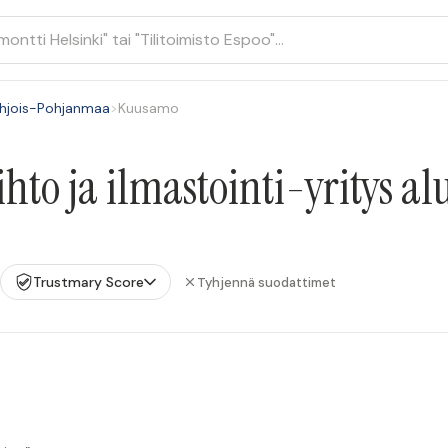
hjois-Pohjanmaa
>
Kuusamo
hto ja ilmastointi-yritys a
Trustmary Score
Tyhjennä suodattimet