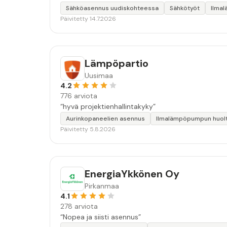
Sähköasennus uudiskohteessa
Sähkötyöt
Ilma
Päivitetty 14.7.2026
Lämpöpartio
Uusimaa
4.2
776 arviota
“hyvä projektienhallintakyky”
Aurinkopaneelien asennus
Ilmalämpöpumpun huol
Päivitetty 5.8.2026
EnergiaYkkönen Oy
Pirkanmaa
4.1
278 arviota
“Nopea ja siisti asennus”