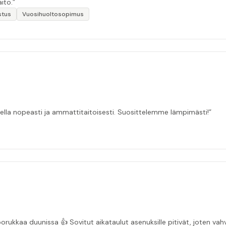
ito.”
stus
Vuosihuoltosopimus
ella nopeasti ja ammattitaitoisesti. Suosittelemme lämpimästi!”
“Asiakasystävällinen sähköyritys ja ihan mukavaa porukkaa duunissa 👍 Sovitut aikata