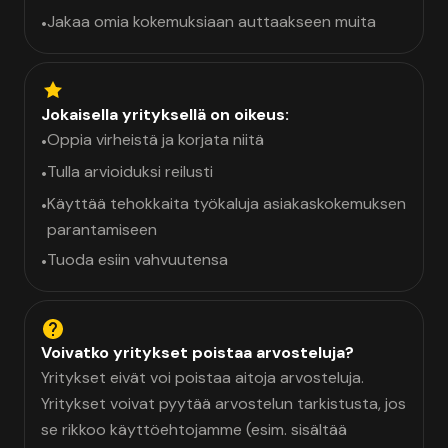
Jakaa omia kokemuksiaan auttaakseen muita
•
Jokaisella yrityksellä on oikeus:
Oppia virheistä ja korjata niitä
•
Tulla arvioiduksi reilusti
•
Käyttää tehokkaita työkaluja asiakaskokemuksen
•
parantamiseen
Tuoda esiin vahvuutensa
•
Voivatko yritykset poistaa arvosteluja?
Yritykset eivät voi poistaa aitoja arvosteluja.
Yritykset voivat pyytää arvostelun tarkistusta, jos
se rikkoo käyttöehtojamme (esim. sisältää