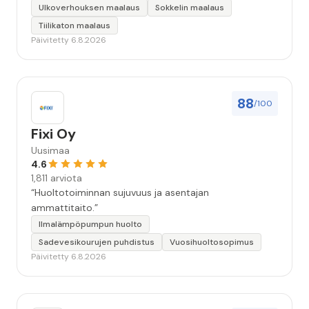
keskeyttämään n. 3 viikoksi. Maalaistulos on oikein
Ulkoverhouksen maalaus
Sokkelin maalaus
hyvä, yhteydenpito erinomaista, jälkityöt tehtiin
Tiilikaton maalaus
huolellisesti. Suosittelen. Erityiskiitos itse maalareille:
Päivitetty 6.8.2026
Miljalle ja Valmalle!”
88
/100
Fixi Oy
Uusimaa
4.6
1,811 arviota
“Huoltotoiminnan sujuvuus ja asentajan
ammattitaito.”
Ilmalämpöpumpun huolto
Sadevesikourujen puhdistus
Vuosihuoltosopimus
Päivitetty 6.8.2026