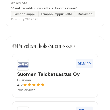
32 arviota
“Asiat tapahtuu niin että ei huomaakaan”
Lämpöpumppu
Lämpöpumppuhuolto
Maalämpö
Päivitetty 21.3.2025
Palvelevat koko Suomessa
(6)
92
/100
Suomen Talokatsastus Oy
Uusimaa
4.7
755 arviota