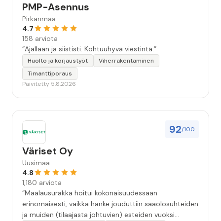
PMP-Asennus
Pirkanmaa
4.7
158 arviota
“Ajallaan ja siististi. Kohtuuhyvä viestintä.”
Huolto ja korjaustyöt
Viherrakentaminen
Timanttiporaus
Päivitetty 5.8.2026
92
/100
Väriset Oy
Uusimaa
4.8
1,180 arviota
“Maalausurakka hoitui kokonaisuudessaan
erinomaisesti, vaikka hanke jouduttiin sääolosuhteiden
ja muiden (tilaajasta johtuvien) esteiden vuoksi