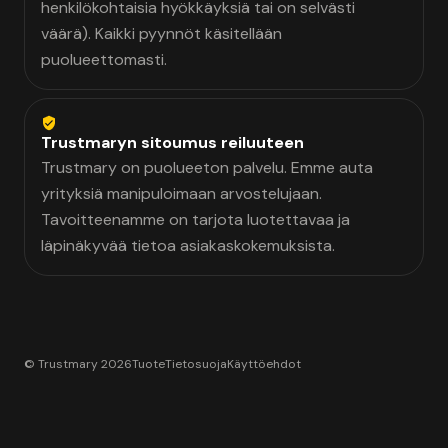
henkilökohtaisia hyökkäyksiä tai on selvästi
väärä). Kaikki pyynnöt käsitellään
puolueettomasti.
Trustmaryn sitoumus reiluuteen
Trustmary on puolueeton palvelu. Emme auta
yrityksiä manipuloimaan arvostelujaan.
Tavoitteenamme on tarjota luotettavaa ja
läpinäkyvää tietoa asiakaskokemuksista.
© Trustmary 2026
Tuote
Tietosuoja
Käyttöehdot