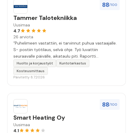
88
/100
Tammer Talotekniikka
Uusimaa
4.7
26 arviota
“Puhelimeen vastattiin, ei tarvinnut puhua vastaajalle.
S- postiin työtilaus, selvä ohje. Työ luvattiin
seuraavalle päivälle, aikataulu piti. Raportti
kartoituksesta tuli vielä samana päivänä..Kattava
Huolto ja korjaustyöt
Kuntotarkastus
selvitys. Työn kuvaus havannoillistettiin selvästi.
Kosteusmittaus
Asiallinen , ystävällinen palvelu. ”
Päivitetty 8.7.2026
88
/100
Smart Heating Oy
Uusimaa
4.1