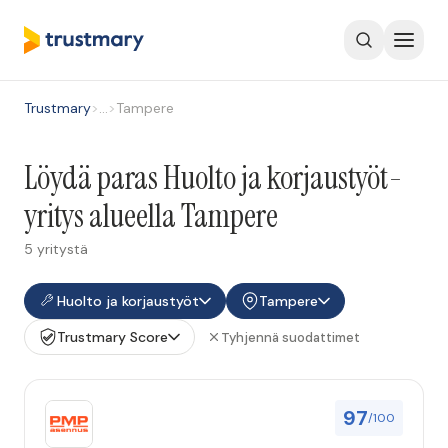
Trustmary
>
…
>
Tampere
Löydä paras Huolto ja korjaustyöt-
yritys alueella Tampere
5 yritystä
Huolto ja korjaustyöt
Tampere
Trustmary Score
Tyhjennä suodattimet
97
/100