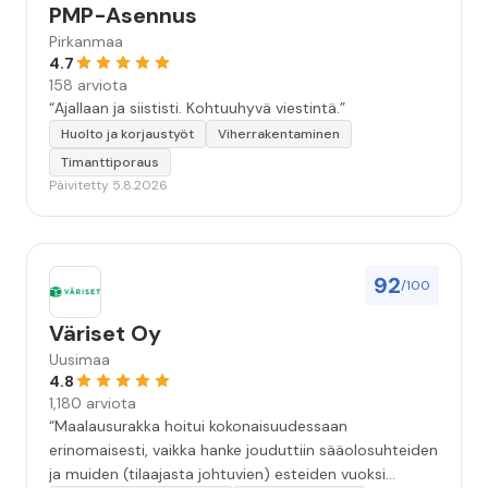
PMP-Asennus
Pirkanmaa
4.7
158 arviota
“Ajallaan ja siististi. Kohtuuhyvä viestintä.”
Huolto ja korjaustyöt
Viherrakentaminen
Timanttiporaus
Päivitetty 5.8.2026
92
/100
Väriset Oy
Uusimaa
4.8
1,180 arviota
“Maalausurakka hoitui kokonaisuudessaan
erinomaisesti, vaikka hanke jouduttiin sääolosuhteiden
ja muiden (tilaajasta johtuvien) esteiden vuoksi