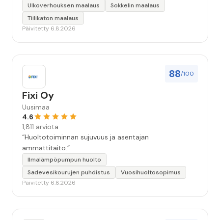
keskeyttämään n. 3 viikoksi. Maalaistulos on oikein
Ulkoverhouksen maalaus
Sokkelin maalaus
hyvä, yhteydenpito erinomaista, jälkityöt tehtiin
Tiilikaton maalaus
huolellisesti. Suosittelen. Erityiskiitos itse maalareille:
Päivitetty 6.8.2026
Miljalle ja Valmalle!”
88
/100
Fixi Oy
Uusimaa
4.6
1,811 arviota
“Huoltotoiminnan sujuvuus ja asentajan
ammattitaito.”
Ilmalämpöpumpun huolto
Sadevesikourujen puhdistus
Vuosihuoltosopimus
Päivitetty 6.8.2026