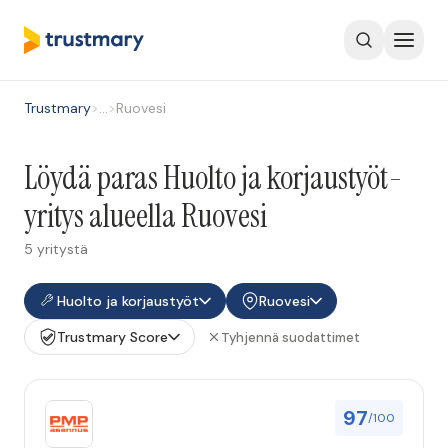
Trustmary
>
…
>
Ruovesi
Löydä paras Huolto ja korjaustyöt-
yritys alueella Ruovesi
5 yritystä
Huolto ja korjaustyöt
Ruovesi
Trustmary Score
Tyhjennä suodattimet
97
/100