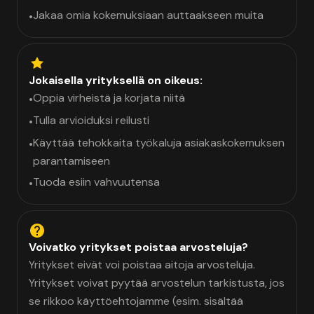
Jakaa omia kokemuksiaan auttaakseen muita
•
Jokaisella yrityksellä on oikeus:
Oppia virheistä ja korjata niitä
•
Tulla arvioiduksi reilusti
•
Käyttää tehokkaita työkaluja asiakaskokemuksen
•
parantamiseen
Tuoda esiin vahvuutensa
•
Voivatko yritykset poistaa arvosteluja?
Yritykset eivät voi poistaa aitoja arvosteluja.
Yritykset voivat pyytää arvostelun tarkistusta, jos
se rikkoo käyttöehtojamme (esim. sisältää