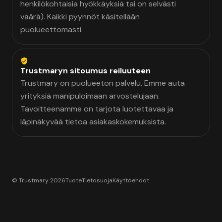
henkilökohtaisia hyökkäyksiä tai on selvästi
väärä). Kaikki pyynnöt käsitellään
puolueettomasti.
Trustmaryn sitoumus reiluuteen
Trustmary on puolueeton palvelu. Emme auta
yrityksiä manipuloimaan arvostelujaan.
Tavoitteenamme on tarjota luotettavaa ja
läpinäkyvää tietoa asiakaskokemuksista.
© Trustmary 2026
Tuote
Tietosuoja
Käyttöehdot