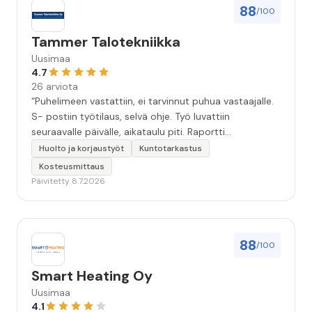
88
/100
Tammer Talotekniikka
Uusimaa
4.7
26 arviota
“Puhelimeen vastattiin, ei tarvinnut puhua vastaajalle.
S- postiin työtilaus, selvä ohje. Työ luvattiin
seuraavalle päivälle, aikataulu piti. Raportti
kartoituksesta tuli vielä samana päivänä..Kattava
Huolto ja korjaustyöt
Kuntotarkastus
selvitys. Työn kuvaus havannoillistettiin selvästi.
Kosteusmittaus
Asiallinen , ystävällinen palvelu. ”
Päivitetty 8.7.2026
88
/100
Smart Heating Oy
Uusimaa
4.1