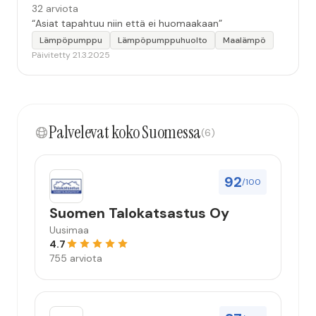
32 arviota
“Asiat tapahtuu niin että ei huomaakaan”
Lämpöpumppu
Lämpöpumppuhuolto
Maalämpö
Päivitetty 21.3.2025
Palvelevat koko Suomessa
(6)
92
/100
Suomen Talokatsastus Oy
Uusimaa
4.7
755 arviota