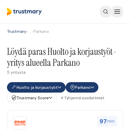
Trustmary
>
…
>
Parkano
Löydä paras Huolto ja korjaustyöt-
yritys alueella Parkano
5 yritystä
Huolto ja korjaustyöt
Parkano
Trustmary Score
Tyhjennä suodattimet
97
/100