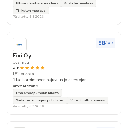
keskeyttämään n. 3 viikoksi. Maalaistulos on oikein
Ulkoverhouksen maalaus
Sokkelin maalaus
hyvä, yhteydenpito erinomaista, jälkityöt tehtiin
Tiilikaton maalaus
huolellisesti. Suosittelen. Erityiskiitos itse maalareille:
Päivitetty 6.8.2026
Miljalle ja Valmalle!”
88
/100
Fixi Oy
Uusimaa
4.6
1,811 arviota
“Huoltotoiminnan sujuvuus ja asentajan
ammattitaito.”
Ilmalämpöpumpun huolto
Sadevesikourujen puhdistus
Vuosihuoltosopimus
Päivitetty 6.8.2026