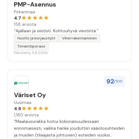
PMP-Asennus
Pirkanmaa
4.7
158 arviota
“Ajallaan ja siististi. Kohtuuhyvä viestintä.”
Huolto ja korjaustyöt
Viherrakentaminen
Timanttiporaus
Päivitetty 5.8.2026
92
/100
Väriset Oy
Uusimaa
4.8
1,180 arviota
“Maalausurakka hoitui kokonaisuudessaan
erinomaisesti, vaikka hanke jouduttiin sääolosuhteiden
ja muiden (tilaajasta johtuvien) esteiden vuoksi