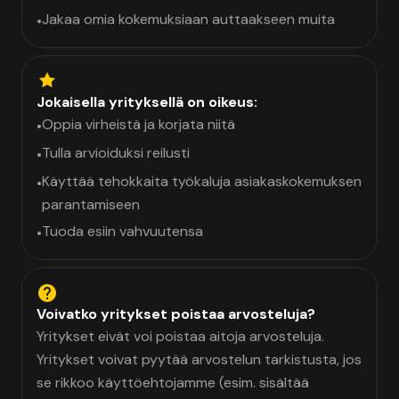
Jakaa omia kokemuksiaan auttaakseen muita
•
Jokaisella yrityksellä on oikeus:
Oppia virheistä ja korjata niitä
•
Tulla arvioiduksi reilusti
•
Käyttää tehokkaita työkaluja asiakaskokemuksen
•
parantamiseen
Tuoda esiin vahvuutensa
•
Voivatko yritykset poistaa arvosteluja?
Yritykset eivät voi poistaa aitoja arvosteluja.
Yritykset voivat pyytää arvostelun tarkistusta, jos
se rikkoo käyttöehtojamme (esim. sisältää