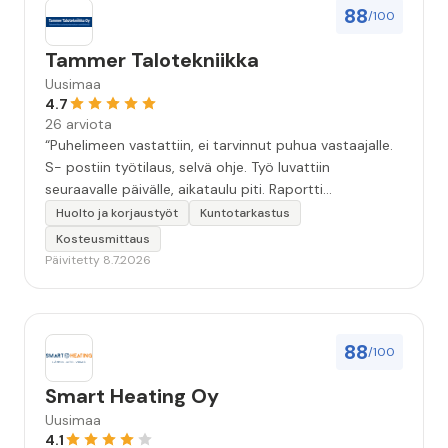
88
/100
Tammer Talotekniikka
Uusimaa
4.7
26 arviota
“Puhelimeen vastattiin, ei tarvinnut puhua vastaajalle.
S- postiin työtilaus, selvä ohje. Työ luvattiin
seuraavalle päivälle, aikataulu piti. Raportti
kartoituksesta tuli vielä samana päivänä..Kattava
Huolto ja korjaustyöt
Kuntotarkastus
selvitys. Työn kuvaus havannoillistettiin selvästi.
Kosteusmittaus
Asiallinen , ystävällinen palvelu. ”
Päivitetty 8.7.2026
88
/100
Smart Heating Oy
Uusimaa
4.1