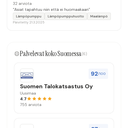
32 arviota
“Asiat tapahtuu niin että ei huomaakaan”
Lämpöpumppu
Lämpöpumppuhuolto
Maalämpö
Päivitetty 21.3.2025
Palvelevat koko Suomessa
(6)
92
/100
Suomen Talokatsastus Oy
Uusimaa
4.7
755 arviota