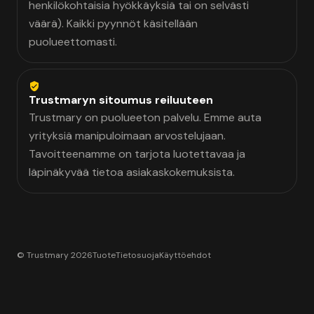
henkilökohtaisia hyökkäyksiä tai on selvästi
väärä). Kaikki pyynnöt käsitellään
puolueettomasti.
Trustmaryn sitoumus reiluuteen
Trustmary on puolueeton palvelu. Emme auta
yrityksiä manipuloimaan arvostelujaan.
Tavoitteenamme on tarjota luotettavaa ja
läpinäkyvää tietoa asiakaskokemuksista.
© Trustmary 2026
Tuote
Tietosuoja
Käyttöehdot