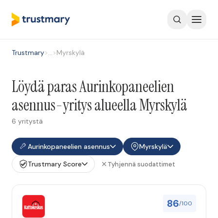
Trustmary
>
…
>
Myrskylä
Löydä paras Aurinkopaneelien
asennus-yritys alueella Myrskylä
6 yritystä
Aurinkopaneelien asennus
Myrskylä
Trustmary Score
Tyhjennä suodattimet
86
/100