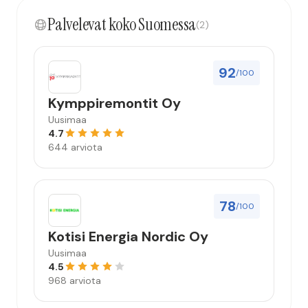
Palvelevat koko Suomessa
(2)
92
/100
Kymppiremontit Oy
Uusimaa
4.7
644 arviota
78
/100
Kotisi Energia Nordic Oy
Uusimaa
4.5
968 arviota