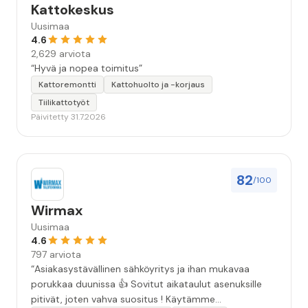
Kattokeskus
Uusimaa
4.6
2,629 arviota
“Hyvä ja nopea toimitus”
Kattoremontti
Kattohuolto ja -korjaus
Tiilikattotyöt
Päivitetty 31.7.2026
82
/100
Wirmax
Uusimaa
4.6
797 arviota
“Asiakasystävällinen sähköyritys ja ihan mukavaa
porukkaa duunissa 👍 Sovitut aikataulut asenuksille
pitivät, joten vahva suositus ! Käytämme