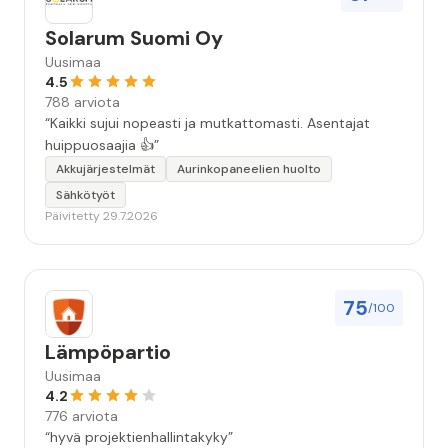
Solarum Suomi Oy
Uusimaa
4.5
788 arviota
“Kaikki sujui nopeasti ja mutkattomasti. Asentajat
huippuosaajia 👍”
Akkujärjestelmät
Aurinkopaneelien huolto
Sähkötyöt
Päivitetty 29.7.2026
75
/100
Lämpöpartio
Uusimaa
4.2
776 arviota
“hyvä projektienhallintakyky”