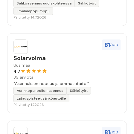
seuraavallakin kerralla!”
Sähköasennus uudiskohteessa
Sähkötyöt
Ilmalämpöpumppu
Päivitetty 14.7.2026
81
/100
Solarvoima
Uusimaa
4.7
39 arviota
“Asennuksen nopeus ja ammattitaito.”
Aurinkopaneelien asennus
Sähkötyöt
Latauspisteet sähköautoille
Päivitetty 1.7.2026
81
/100