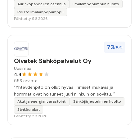
Aurinkopaneelien asennus
Ilmalämpöpumpun huolto
Poistoilmalämpöpumppu
Päivitetty 5.8.2026
73
/100
Oivatek Sähköpalvelut Oy
Uusimaa
4.4
553 arviota
“Yhteydenpito on ollut hyvää, ihmiset mukavia ja
hommat ovat hoituneet juuri niinkuin on sovittu. ”
Akut ja energianvarastointi
Sähköjärjestelmien huolto
Sähköurakat
Päivitetty 2.8.2026