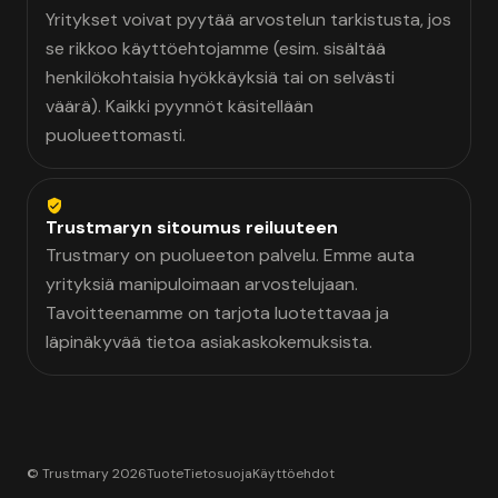
Yritykset voivat pyytää arvostelun tarkistusta, jos
se rikkoo käyttöehtojamme (esim. sisältää
henkilökohtaisia hyökkäyksiä tai on selvästi
väärä). Kaikki pyynnöt käsitellään
puolueettomasti.
Trustmaryn sitoumus reiluuteen
Trustmary on puolueeton palvelu. Emme auta
yrityksiä manipuloimaan arvostelujaan.
Tavoitteenamme on tarjota luotettavaa ja
läpinäkyvää tietoa asiakaskokemuksista.
© Trustmary 2026
Tuote
Tietosuoja
Käyttöehdot