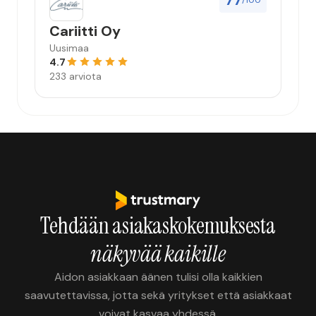
77
/100
Cariitti Oy
Uusimaa
4.7
233 arviota
Tehdään asiakaskokemuksesta
näkyvää kaikille
Aidon asiakkaan äänen tulisi olla kaikkien
saavutettavissa, jotta sekä yritykset että asiakkaat
voivat kasvaa yhdessä.