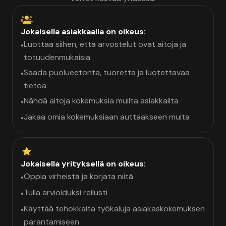
Jokaisella asiakkaalla on oikeus:
Luottaa siihen, että arvostelut ovat aitoja ja
•
totuudenmukaisia
Saada puolueetonta, tuoretta ja luotettavaa
•
tietoa
Nähdä aitoja kokemuksia muilta asiakkailta
•
Jakaa omia kokemuksiaan auttaakseen muita
•
Jokaisella yrityksellä on oikeus:
Oppia virheistä ja korjata niitä
•
Tulla arvioiduksi reilusti
•
Käyttää tehokkaita työkaluja asiakaskokemuksen
•
parantamiseen