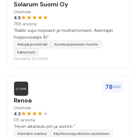
Solarum Suomi Oy
Uusimaa
4.5
788 arviota
“Kaikki sujui nopeasti ja mutkattomasti. Asentajat
huippuosaajia 👍”
Akkujärjestelmät
Aurinkopaneelien huolto
Sähkötyöt
Päivitetty 29.7.2026
78
/100
Renoa
Uusimaa
4.2
173 arviota
“Hyvin aikataulu piti ja siististi ”
Viemärin sukitus
Käyttövesiputkiston uusiminen