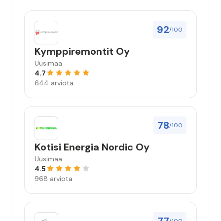
92
/100
Kymppiremontit Oy
Uusimaa
4.7
644 arviota
78
/100
Kotisi Energia Nordic Oy
Uusimaa
4.5
968 arviota