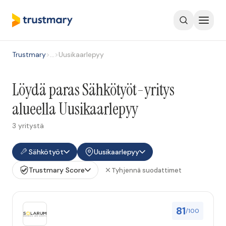
Trustmary
>
…
>
Uusikaarlepyy
Löydä paras Sähkötyöt-yritys
alueella Uusikaarlepyy
3 yritystä
Sähkötyöt
Uusikaarlepyy
Trustmary Score
Tyhjennä suodattimet
81
/100