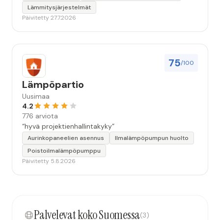
Lämmitysjärjestelmät
Päivitetty 27.7.2026
75
/100
Lämpöpartio
Uusimaa
4.2
776 arviota
“hyvä projektienhallintakyky”
Aurinkopaneelien asennus
Ilmalämpöpumpun huolto
Poistoilmalämpöpumppu
Päivitetty 5.8.2026
Palvelevat koko Suomessa
(3)