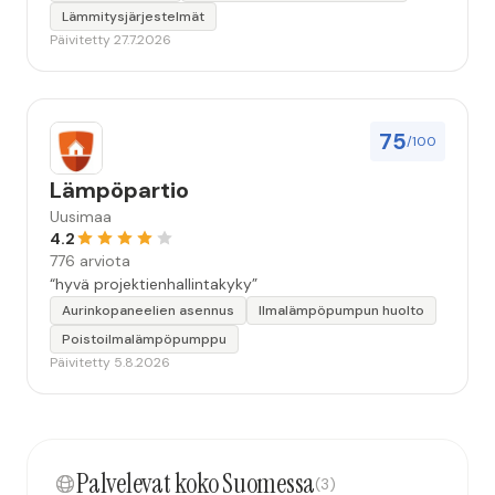
Lämmitysjärjestelmät
Päivitetty 27.7.2026
75
/100
Lämpöpartio
Uusimaa
4.2
776 arviota
“hyvä projektienhallintakyky”
Aurinkopaneelien asennus
Ilmalämpöpumpun huolto
Poistoilmalämpöpumppu
Päivitetty 5.8.2026
Palvelevat koko Suomessa
(3)