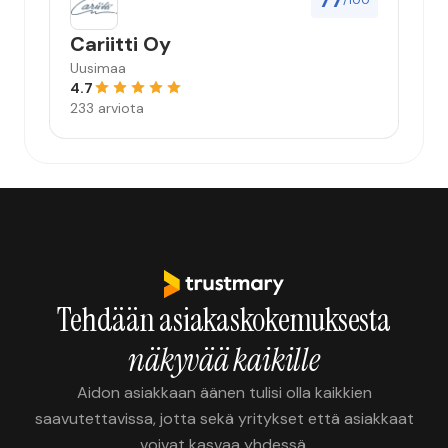
77
/100
Cariitti Oy
Uusimaa
4.7
233 arviota
Tehdään asiakaskokemuksesta
näkyvää kaikille
Aidon asiakkaan äänen tulisi olla kaikkien
saavutettavissa, jotta sekä yritykset että asiakkaat
voivat kasvaa yhdessä.