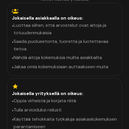
Jokaisella asiakkaalla on oikeus:
Luottaa siihen, että arvostelut ovat aitoja ja
•
totuudenmukaisia
Saada puolueetonta, tuoretta ja luotettavaa
•
tietoa
Nähdä aitoja kokemuksia muilta asiakkailta
•
Jakaa omia kokemuksiaan auttaakseen muita
•
Jokaisella yrityksellä on oikeus:
Oppia virheistä ja korjata niitä
•
Tulla arvioiduksi reilusti
•
Käyttää tehokkaita työkaluja asiakaskokemuksen
•
parantamiseen