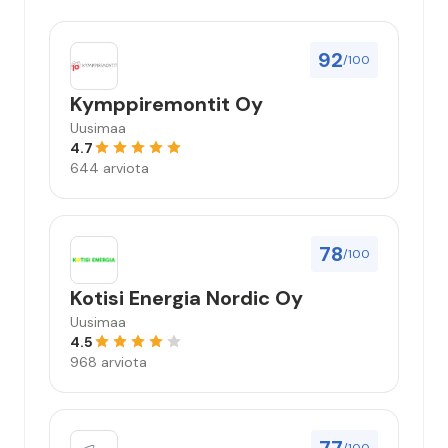
92
/100
Kymppiremontit Oy
Uusimaa
4.7
644 arviota
78
/100
Kotisi Energia Nordic Oy
Uusimaa
4.5
968 arviota