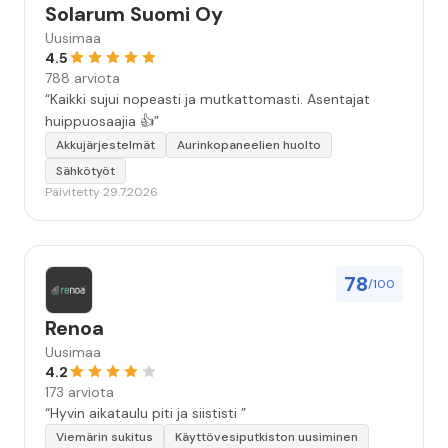
Solarum Suomi Oy
Uusimaa
4.5
788 arviota
“Kaikki sujui nopeasti ja mutkattomasti. Asentajat
huippuosaajia 👍”
Akkujärjestelmät
Aurinkopaneelien huolto
Sähkötyöt
Päivitetty 29.7.2026
78
/100
Renoa
Uusimaa
4.2
173 arviota
“Hyvin aikataulu piti ja siististi ”
Viemärin sukitus
Käyttövesiputkiston uusiminen