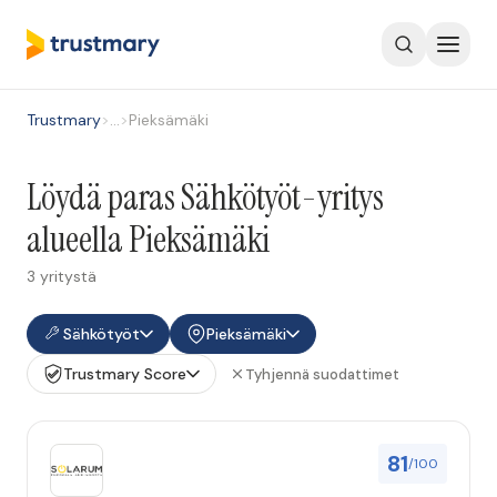
Trustmary
>
…
>
Pieksämäki
Löydä paras Sähkötyöt-yritys
alueella Pieksämäki
3 yritystä
Sähkötyöt
Pieksämäki
Trustmary Score
Tyhjennä suodattimet
81
/100