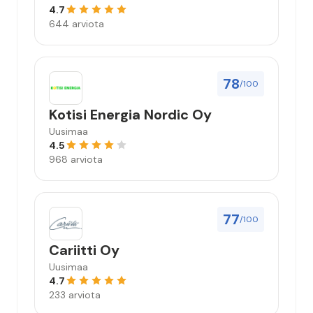
4.7
644 arviota
78
/100
Kotisi Energia Nordic Oy
Uusimaa
4.5
968 arviota
77
/100
Cariitti Oy
Uusimaa
4.7
233 arviota