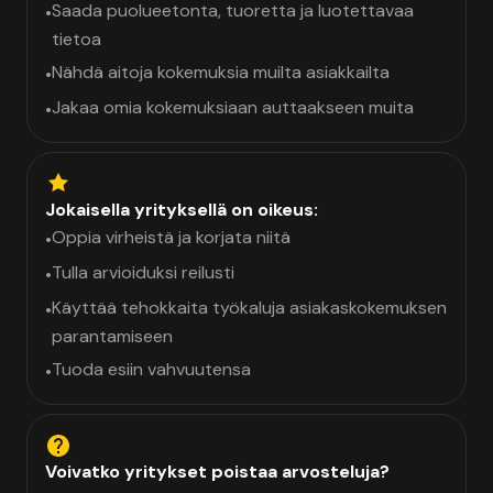
Saada puolueetonta, tuoretta ja luotettavaa
•
tietoa
Nähdä aitoja kokemuksia muilta asiakkailta
•
Jakaa omia kokemuksiaan auttaakseen muita
•
Jokaisella yrityksellä on oikeus:
Oppia virheistä ja korjata niitä
•
Tulla arvioiduksi reilusti
•
Käyttää tehokkaita työkaluja asiakaskokemuksen
•
parantamiseen
Tuoda esiin vahvuutensa
•
Voivatko yritykset poistaa arvosteluja?