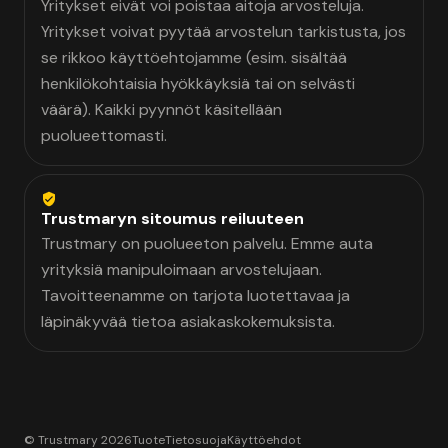
Yritykset eivät voi poistaa aitoja arvosteluja.
Yritykset voivat pyytää arvostelun tarkistusta, jos
se rikkoo käyttöehtojamme (esim. sisältää
henkilökohtaisia hyökkäyksiä tai on selvästi
väärä). Kaikki pyynnöt käsitellään
puolueettomasti.
Trustmaryn sitoumus reiluuteen
Trustmary on puolueeton palvelu. Emme auta
yrityksiä manipuloimaan arvostelujaan.
Tavoitteenamme on tarjota luotettavaa ja
läpinäkyvää tietoa asiakaskokemuksista.
© Trustmary 2026
Tuote
Tietosuoja
Käyttöehdot