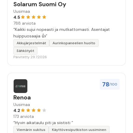
Solarum Suomi Oy
Uusimaa
4.5
788 arviota
“Kaikki sujui nopeasti ja mutkattomasti. Asentajat
huippuosaajia 👍”
Akkujärjestelmät
Aurinkopaneelien huolto
Sähkötyöt
Päivitetty 29.7.2026
78
/100
Renoa
Uusimaa
4.2
173 arviota
“Hyvin aikataulu piti ja siististi ”
Viemärin sukitus
Käyttövesiputkiston uusiminen