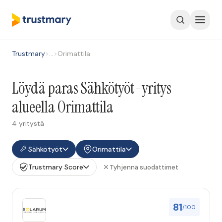
Trustmary
>
…
>
Orimattila
Löydä paras Sähkötyöt-yritys
alueella Orimattila
4 yritystä
Sähkötyöt
Orimattila
Trustmary Score
Tyhjennä suodattimet
81
/100