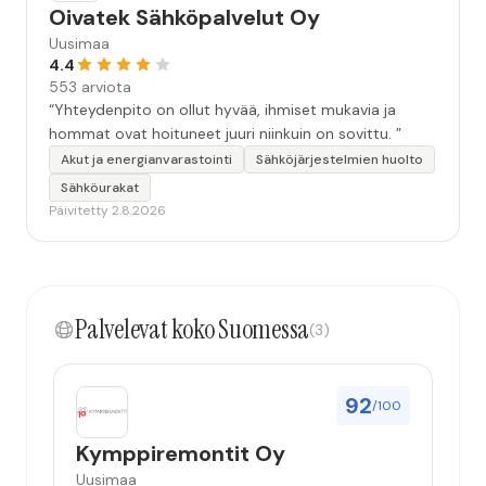
Oivatek Sähköpalvelut Oy
Uusimaa
4.4
553 arviota
“Yhteydenpito on ollut hyvää, ihmiset mukavia ja
hommat ovat hoituneet juuri niinkuin on sovittu. ”
Akut ja energianvarastointi
Sähköjärjestelmien huolto
Sähköurakat
Päivitetty 2.8.2026
Palvelevat koko Suomessa
(3)
92
/100
Kymppiremontit Oy
Uusimaa