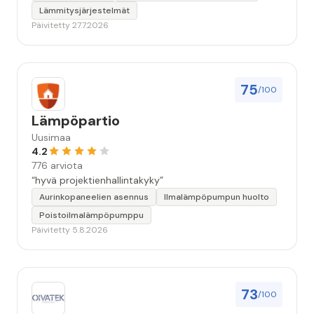
Lämmitysjärjestelmät
Päivitetty 27.7.2026
75
/100
Lämpöpartio
Uusimaa
4.2
776 arviota
“hyvä projektienhallintakyky”
Aurinkopaneelien asennus
Ilmalämpöpumpun huolto
Poistoilmalämpöpumppu
Päivitetty 5.8.2026
73
/100