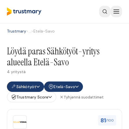
Trustmary
>
…
>
Etelä-Savo
Löydä paras Sähkötyöt-yritys
alueella Etelä-Savo
4 yritystä
Sähkötyöt
Etelä-Savo
Trustmary Score
Tyhjennä suodattimet
81
/100