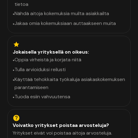
tietoa
Nähdä aitoja kokemuksia muilta asiakkailta
•
Jakaa omia kokemuksiaan auttaakseen muita
•
Jokaisella yrityksellä on oikeus:
Oppia virheistä ja korjata niitä
•
Tulla arvioiduksi reilusti
•
Käyttää tehokkaita työkaluja asiakaskokemuksen
•
parantamiseen
Tuoda esiin vahvuutensa
•
Voivatko yritykset poistaa arvosteluja?
Yritykset eivät voi poistaa aitoja arvosteluja.