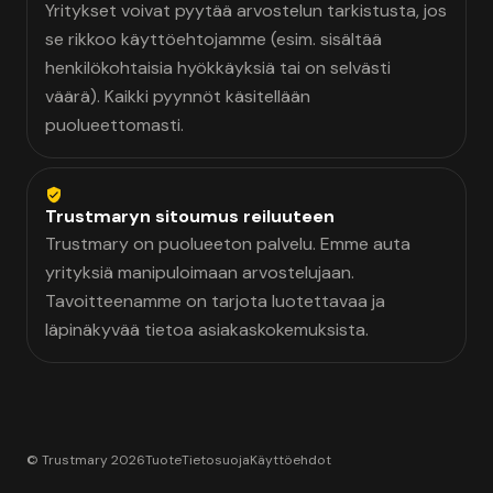
Yritykset voivat pyytää arvostelun tarkistusta, jos
se rikkoo käyttöehtojamme (esim. sisältää
henkilökohtaisia hyökkäyksiä tai on selvästi
väärä). Kaikki pyynnöt käsitellään
puolueettomasti.
Trustmaryn sitoumus reiluuteen
Trustmary on puolueeton palvelu. Emme auta
yrityksiä manipuloimaan arvostelujaan.
Tavoitteenamme on tarjota luotettavaa ja
läpinäkyvää tietoa asiakaskokemuksista.
© Trustmary 2026
Tuote
Tietosuoja
Käyttöehdot