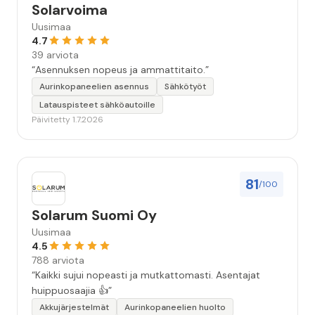
Solarvoima
Uusimaa
4.7
39 arviota
“Asennuksen nopeus ja ammattitaito.”
Aurinkopaneelien asennus
Sähkötyöt
Latauspisteet sähköautoille
Päivitetty 1.7.2026
81
/100
Solarum Suomi Oy
Uusimaa
4.5
788 arviota
“Kaikki sujui nopeasti ja mutkattomasti. Asentajat
huippuosaajia 👍”
Akkujärjestelmät
Aurinkopaneelien huolto