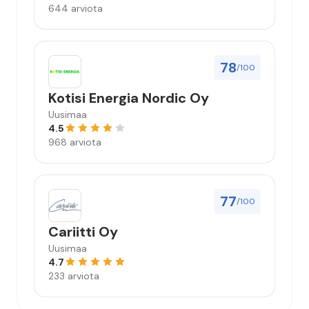
644 arviota
78
/100
Kotisi Energia Nordic Oy
Uusimaa
4.5
968 arviota
77
/100
Cariitti Oy
Uusimaa
4.7
233 arviota