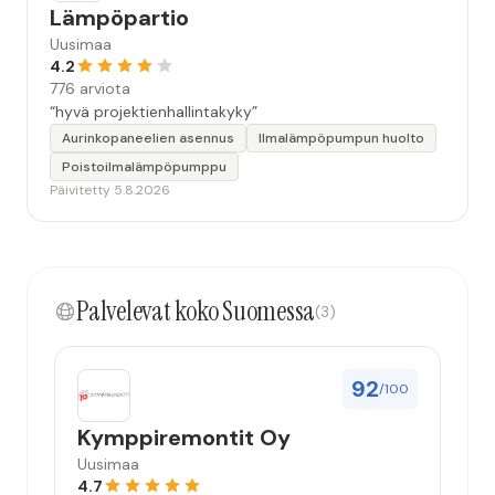
Lämpöpartio
Uusimaa
4.2
776 arviota
“hyvä projektienhallintakyky”
Aurinkopaneelien asennus
Ilmalämpöpumpun huolto
Poistoilmalämpöpumppu
Päivitetty 5.8.2026
Palvelevat koko Suomessa
(3)
92
/100
Kymppiremontit Oy
Uusimaa
4.7