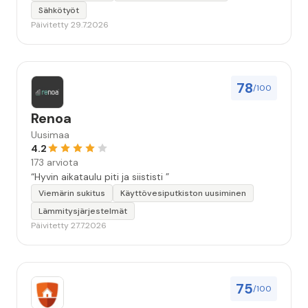
Sähkötyöt
Päivitetty 29.7.2026
78
/100
Renoa
Uusimaa
4.2
173 arviota
“Hyvin aikataulu piti ja siististi ”
Viemärin sukitus
Käyttövesiputkiston uusiminen
Lämmitysjärjestelmät
Päivitetty 27.7.2026
75
/100