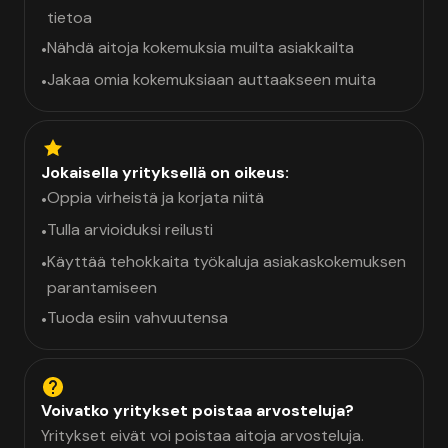
tietoa
Nähdä aitoja kokemuksia muilta asiakkailta
•
Jakaa omia kokemuksiaan auttaakseen muita
•
Jokaisella yrityksellä on oikeus:
Oppia virheistä ja korjata niitä
•
Tulla arvioiduksi reilusti
•
Käyttää tehokkaita työkaluja asiakaskokemuksen
•
parantamiseen
Tuoda esiin vahvuutensa
•
Voivatko yritykset poistaa arvosteluja?
Yritykset eivät voi poistaa aitoja arvosteluja.