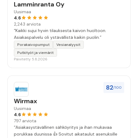
Lamminranta Oy
Uusimaa
4.6
2,243 arviota
“Kaikki sujui hyvin tilauksesta kaivon huoltoon.
Asiakaspalvelu oli ystävällistä kaikin puolin.”
Porakaivopumput
Vesianalyysit
Putkityöt ja viemärit
Päivitetty 5.8.2026
82
/100
Wirmax
Uusimaa
4.6
797 arviota
“Asiakasystävällinen sähköyritys ja ihan mukavaa
porukkaa duunissa 👍 Sovitut aikataulut asenuksille