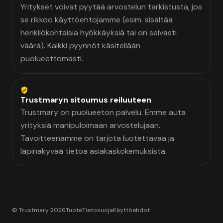
Yritykset voivat pyytää arvostelun tarkistusta, jos
se rikkoo käyttöehtojamme (esim. sisältää
henkilökohtaisia hyökkäyksiä tai on selvästi
väärä). Kaikki pyynnöt käsitellään
puolueettomasti.
Trustmaryn sitoumus reiluuteen
Trustmary on puolueeton palvelu. Emme auta
yrityksiä manipuloimaan arvostelujaan.
Tavoitteenamme on tarjota luotettavaa ja
läpinäkyvää tietoa asiakaskokemuksista.
© Trustmary 2026
Tuote
Tietosuoja
Käyttöehdot