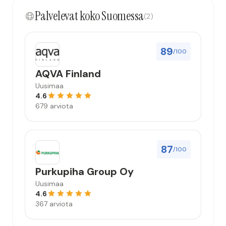
Palvelevat koko Suomessa
(2)
89
/100
AQVA Finland
Uusimaa
4.6
679 arviota
87
/100
Purkupiha Group Oy
Uusimaa
4.6
367 arviota