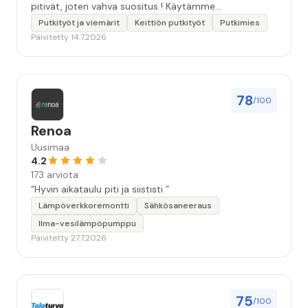
pitivät, joten vahva suositus ! Käytämme
seuraavallakin kerralla!”
Putkityöt ja viemärit
Keittiön putkityöt
Putkimies
Päivitetty 14.7.2026
78
/100
Renoa
Uusimaa
4.2
173 arviota
“Hyvin aikataulu piti ja siististi ”
Lämpöverkkoremontti
Sähkösaneeraus
Ilma-vesilämpöpumppu
Päivitetty 27.7.2026
75
/100