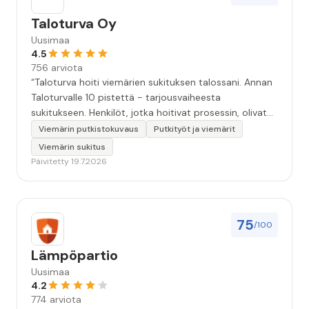
Taloturva Oy
Uusimaa
4.5
756 arviota
“Taloturva hoiti viemärien sukituksen talossani. Annan
Taloturvalle 10 pistettä - tarjousvaiheesta
sukitukseen. Henkilöt, jotka hoitivat prosessin, olivat
ammattitaitoisia ja miellyttäviä. Remontin jälkeen
Viemärin putkistokuvaus
Putkityöt ja viemärit
saamani materiaali tehtävän suorittamisesta oli
Viemärin sukitus
kiitettävän arvoista. Voin suositella.”
Päivitetty 19.7.2026
75
/100
Lämpöpartio
Uusimaa
4.2
774 arviota