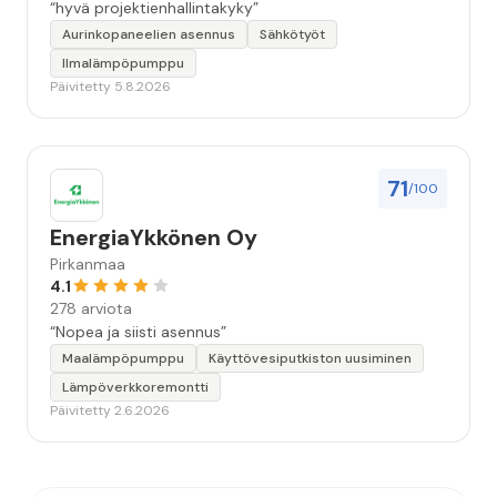
“hyvä projektienhallintakyky”
Aurinkopaneelien asennus
Sähkötyöt
Ilmalämpöpumppu
Päivitetty 5.8.2026
71
/100
EnergiaYkkönen Oy
Pirkanmaa
4.1
278 arviota
“Nopea ja siisti asennus”
Maalämpöpumppu
Käyttövesiputkiston uusiminen
Lämpöverkkoremontti
Päivitetty 2.6.2026