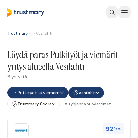
Trustmary
>
…
>
Vesilahti
Löydä paras Putkityöt ja viemärit-
yritys alueella Vesilahti
6 yritystä
Putkityöt ja viemärit
Vesilahti
Trustmary Score
Tyhjennä suodattimet
92
/100