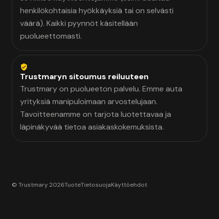
henkilökohtaisia hyökkäyksiä tai on selvästi
väärä). Kaikki pyynnöt käsitellään
puolueettomasti.
Trustmaryn sitoumus reiluuteen
Trustmary on puolueeton palvelu. Emme auta
yrityksiä manipuloimaan arvostelujaan.
Tavoitteenamme on tarjota luotettavaa ja
läpinäkyvää tietoa asiakaskokemuksista.
© Trustmary 2026
Tuote
Tietosuoja
Käyttöehdot