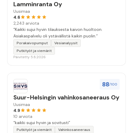
Lamminranta Oy
Uusimaa
4.6
2,243 arviota
“Kaikki sujui hyvin tilauksesta kaivon huoltoon.
Asiakaspalvelu oli ystävällistä kaikin puolin.”
Porakaivopumput
Vesianalyysit
Putkityöt ja viemärit
Päivitetty 5.8.2026
88
/100
Suur-Helsingin vahinkosaneeraus Oy
Uusimaa
4.9
10 arviota
“kaikki sujui hyvin ja sovitusti”
Putkityöt ja viemärit
Vahinkosaneeraus