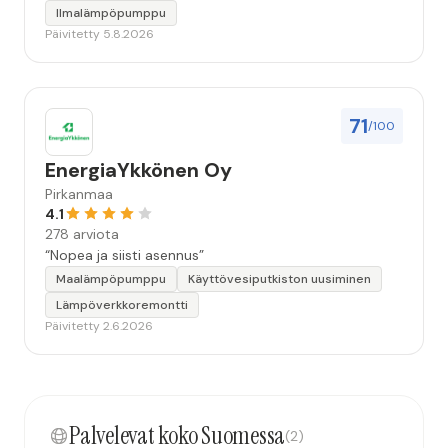
Ilmalämpöpumppu
Päivitetty 5.8.2026
71
/100
EnergiaYkkönen Oy
Pirkanmaa
4.1
278 arviota
“Nopea ja siisti asennus”
Maalämpöpumppu
Käyttövesiputkiston uusiminen
Lämpöverkkoremontti
Päivitetty 2.6.2026
Palvelevat koko Suomessa
(2)