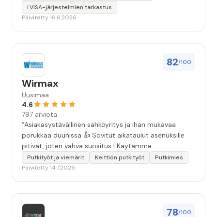
LVISA-järjestelmien tarkastus
Päivitetty 16.6.2026
82
/100
Wirmax
Uusimaa
4.6
797 arviota
“Asiakasystävällinen sähköyritys ja ihan mukavaa
porukkaa duunissa 👍 Sovitut aikataulut asenuksille
pitivät, joten vahva suositus ! Käytämme
seuraavallakin kerralla!”
Putkityöt ja viemärit
Keittiön putkityöt
Putkimies
Päivitetty 14.7.2026
78
/100