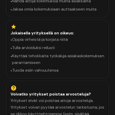
Nähdä aitoja kokemuksia muilta asiakkailta
•
Jakaa omia kokemuksiaan auttaakseen muita
•
Jokaisella yrityksellä on oikeus:
Oppia virheistä ja korjata niitä
•
Tulla arvioiduksi reilusti
•
Käyttää tehokkaita työkaluja asiakaskokemuksen
•
parantamiseen
Tuoda esiin vahvuutensa
•
Voivatko yritykset poistaa arvosteluja?
Yritykset eivät voi poistaa aitoja arvosteluja.
Yritykset voivat pyytää arvostelun tarkistusta, jos
se rikkoo käyttöehtojamme (esim. sisältää