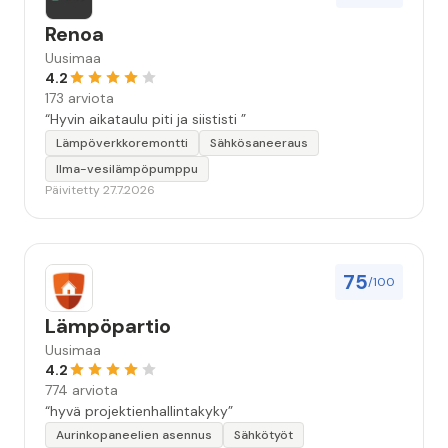
Renoa
Uusimaa
4.2
173 arviota
“Hyvin aikataulu piti ja siististi ”
Lämpöverkkoremontti
Sähkösaneeraus
Ilma-vesilämpöpumppu
Päivitetty 27.7.2026
75
/100
Lämpöpartio
Uusimaa
4.2
774 arviota
“hyvä projektienhallintakyky”
Aurinkopaneelien asennus
Sähkötyöt