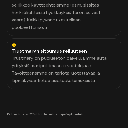
se rikkoo käyttöehtojamme (esim. sisältää
henkilökohtaisia hyökkäyksiä tai on selvästi
väärä). Kaikki pyynnöt käsitellään
puolueettomasti.
Trustmaryn sitoumus reiluuteen
Trustmary on puolueeton palvelu. Emme auta
yrityksiä manipuloimaan arvostelujaan.
Tavoitteenamme on tarjota luotettavaa ja
läpinäkyvää tietoa asiakaskokemuksista.
© Trustmary 2026
Tuote
Tietosuoja
Käyttöehdot