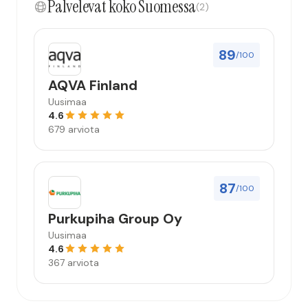
Palvelevat koko Suomessa
(2)
89
/100
AQVA Finland
Uusimaa
4.6
679 arviota
87
/100
Purkupiha Group Oy
Uusimaa
4.6
367 arviota