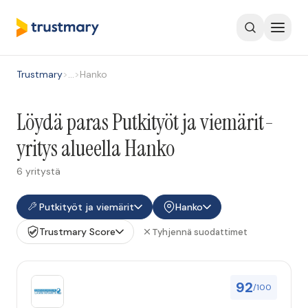
Trustmary
>
…
>
Hanko
Löydä paras Putkityöt ja viemärit-
yritys alueella Hanko
6 yritystä
Putkityöt ja viemärit
Hanko
Trustmary Score
Tyhjennä suodattimet
92
/100