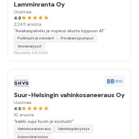
Lamminranta Oy
Uusimaa
4.6
2,245 arviota
“Asiakaspalvelu ja nopeus alusta loppuun A1”
Putkityöt ja viemärit
Porakaivopumput
Vesianalyysit
Päivitetty 6.8.2026
88
/100
Suur-Helsingin vahinkosaneeraus Oy
Uusimaa
4.9
10 arviota
“kaikki sujui hyvin ja sovitusti”
Vahinkosaneeraus
Vahinkopäivystys
Asbestikartoitus