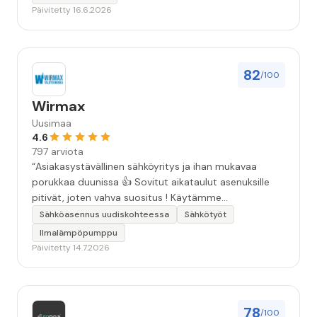
Päivitetty 16.6.2026
82
/100
Wirmax
Uusimaa
4.6
797 arviota
“Asiakasystävällinen sähköyritys ja ihan mukavaa
porukkaa duunissa 👍 Sovitut aikataulut asenuksille
pitivät, joten vahva suositus ! Käytämme
seuraavallakin kerralla!”
Sähköasennus uudiskohteessa
Sähkötyöt
Ilmalämpöpumppu
Päivitetty 14.7.2026
78
/100