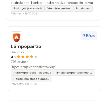
sukitukseen. Henkilöt, jotka hoitivat prosessin, olivat
ammattitaitoisia ja miellyttäviä. Remontin jälkeen
Putkityöt ja viemärit
Viemärin sukitus
Putkimies
saamani materiaali tehtävän suorittamisesta oli
Päivitetty 19.7.2026
kiitettävän arvoista. Voin suositella.”
75
/100
Lämpöpartio
Uusimaa
4.2
776 arviota
“hyvä projektienhallintakyky”
Aurinkopaneelien asennus
Ilmalämpöpumpun huolto
Poistoilmalämpöpumppu
Päivitetty 5.8.2026