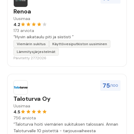
Renoa
Uusimaa
4.2
173 arviota
“Hyvin aikataulu piti ja siististi ”
Viemärin sukitus
Käyttövesiputkiston uusiminen
Lämmitysjärjestelmät
Päivitetty 27.7.2026
75
/100
Taloturva Oy
Uusimaa
4.5
756 arviota
“Taloturva hoiti viemärien sukituksen talossani. Annan
Taloturvalle 10 pistettä - tarjousvaiheesta