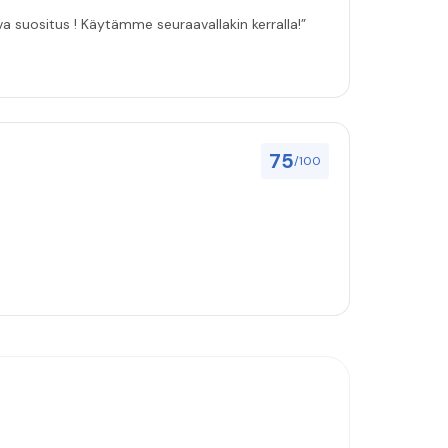
ulut asenuksille pitivät, joten vahva suositus ! Käytämme seuraavallakin kerralla!”
75
/100