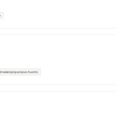
ö
Ilmalämpöpumpun huolto