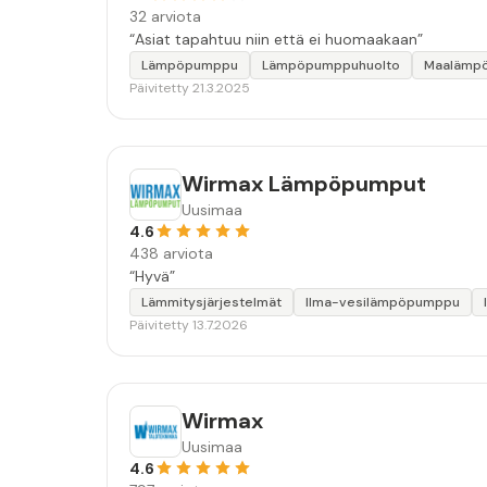
32 arviota
“Asiat tapahtuu niin että ei huomaakaan”
Lämpöpumppu
Lämpöpumppuhuolto
Maalämp
Päivitetty 21.3.2025
Wirmax Lämpöpumput
Uusimaa
4.6
438 arviota
“Hyvä”
Lämmitysjärjestelmät
Ilma-vesilämpöpumppu
Päivitetty 13.7.2026
Wirmax
Uusimaa
4.6