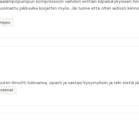
ämpöpumpun kompressorin vaihdon erittäin kilpailukykyiseen hintaa
 huomattu pikkuvika korjattiin myös. Jäi tunne että oltiin aidosti kiin
umppu
kuten ilmoitti tulevansa, opasti ja vastasi kysymyksiin ja teki siistiä jäl
stelmät