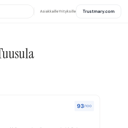
Trustmary.com
Asiakkaille
Yrityksille
Tuusula
93
/100