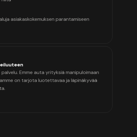
kaluja asiakaskokemuksen parantamiseen
eiluuteen
palvelu. Emme auta yrityksiä manipuloimaan
namme on tarjota luotettavaa ja läpinäkyvää
ta.