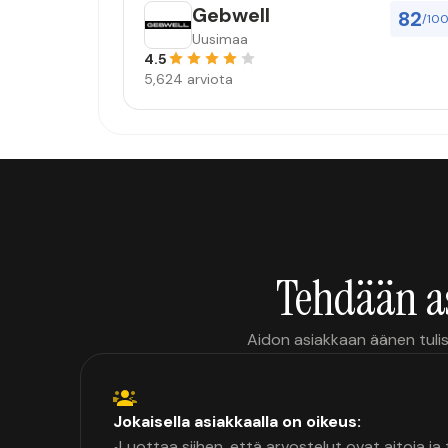
Gebwell
82
/10
Uusimaa
4.5
5,624 arviota
Tehdään a
Aidon asiakkaan äänen tulis
Jokaisella asiakkaalla on oikeus:
Luottaa siihen, että arvostelut ovat aitoja j