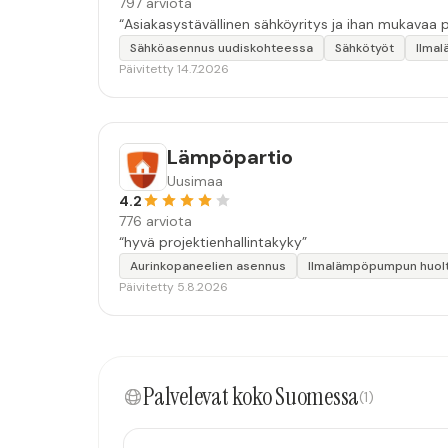
797 arviota
Sähköasennus uudiskohteessa
Sähkötyöt
Ilma
Päivitetty 14.7.2026
Lämpöpartio
Uusimaa
4.2
776 arviota
“hyvä projektienhallintakyky”
Aurinkopaneelien asennus
Ilmalämpöpumpun huol
Päivitetty 5.8.2026
Palvelevat koko Suomessa
(1)