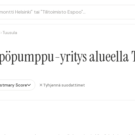
>
Tuusula
öpumppu-yritys alueella 
ustmary Score
Tyhjennä suodattimet