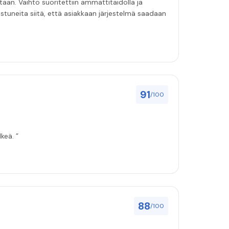
n. Vaihto suoritettiin ammattitaidolla ja
nostuneita siitä, että asiakkaan järjestelmä saadaan
91
/100
keä. ”
88
/100