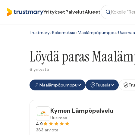
Yritykset
Palvelut
Alueet
Trustmary
>
Kokemuksia
>
Maalämpöpumppu
>
Uusimaa
Löydä paras Maalämp
6 yritystä
Maalämpöpumppu
Tuusula
Tr
Kymen Lämpöpalvelu
Uusimaa
4.9
383 arviota