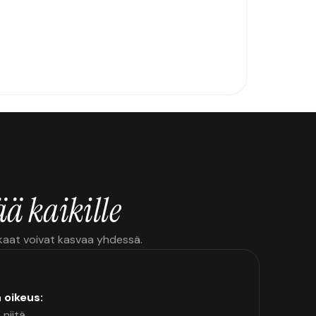
ä kaikille
kkaat voivat kasvaa yhdessä.
n oikeus:
 niitä