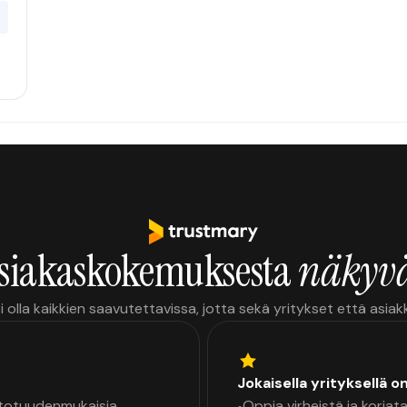
0
siakaskokemuksesta
näkyvä
i olla kaikkien saavutettavissa, jotta sekä yritykset että asia
Jokaisella yrityksellä o
a totuudenmukaisia
Oppia virheistä ja korjata