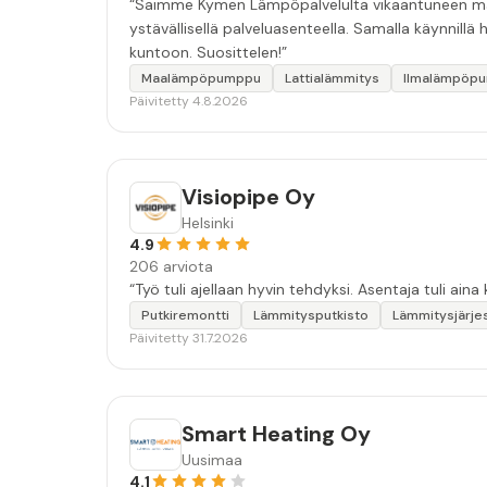
“Saimme Kymen Lämpöpalvelulta vikaantuneen maal
ystävällisellä palveluasenteella. Samalla käynnillä
kuntoon. Suosittelen!”
Maalämpöpumppu
Lattialämmitys
Ilmalämpöp
Päivitetty 4.8.2026
Visiopipe Oy
Helsinki
4.9
206 arviota
“Työ tuli ajellaan hyvin tehdyksi. Asentaja tuli aina 
Putkiremontti
Lämmitysputkisto
Lämmitysjärje
Päivitetty 31.7.2026
Smart Heating Oy
Uusimaa
4.1