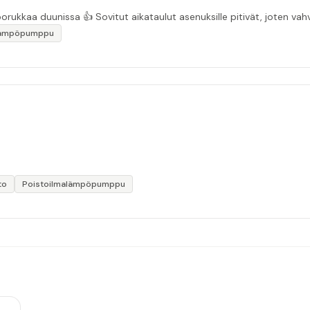
“Asiakasystävällinen sähköyritys ja ihan mukavaa porukkaa duunissa 👍 Sovitut aikata
lämpöpumppu
to
Poistoilmalämpöpumppu