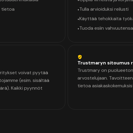
•
 tietoa
Tulla arvioiduksi reilusti
•
Käyttää tehokkaita työ
•
Tuoda esiin vahvuutensa
•
Trustmaryn sitoumus r
Trustmary on puolueeton 
 Yritykset voivat pyytää
arvostelujaan. Tavoittee
tojamme (esim. sisältää
tietoa asiakaskokemuksis
äärä). Kaikki pyynnöt