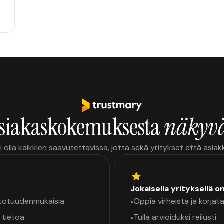
siakaskokemuksesta
näkyvä
i olla kaikkien saavutettavissa, jotta sekä yritykset että asia
Jokaisella yrityksellä o
a totuudenmukaisia
Oppia virheistä ja korjata
•
 tietoa
Tulla arvioiduksi reilusti
•