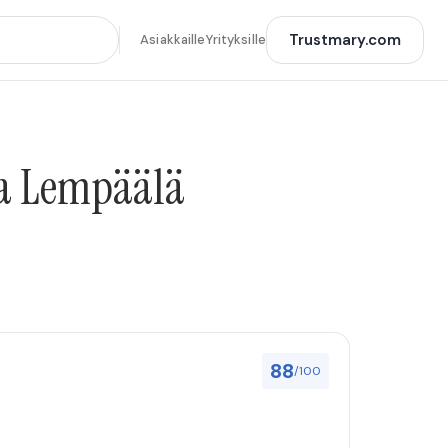
Trustmary.com
Asiakkaille
Yrityksille
la Lempäälä
88
/100