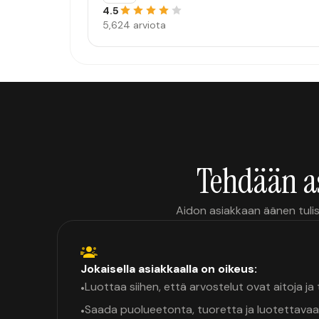
4.5
5,624 arviota
Tehdään a
Aidon asiakkaan äänen tulis
Jokaisella asiakkaalla on oikeus:
Luottaa siihen, että arvostelut ovat aitoja j
•
Saada puolueetonta, tuoretta ja luotettavaa
•