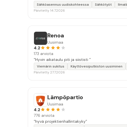
Sähköasennus uudiskohteessa
Sähkötyöt
Ilma
Päivitetty 14.7.2026
Renoa
Uusimaa
4.2
173 arviota
“Hyvin aikataulu piti ja siististi ”
Viemärin sukitus
Käyttövesiputkiston uusiminen
Päivitetty 27.7.2026
Lämpöpartio
Uusimaa
4.2
776 arviota
“hyvä projektienhallintakyky”