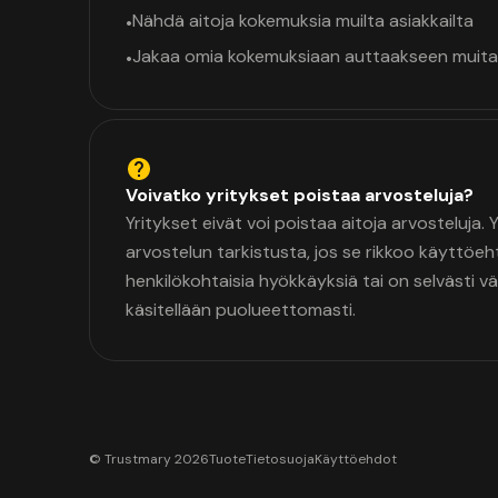
Nähdä aitoja kokemuksia muilta asiakkailta
•
Jakaa omia kokemuksiaan auttaakseen muita
•
Voivatko yritykset poistaa arvosteluja?
Yritykset eivät voi poistaa aitoja arvosteluja.
arvostelun tarkistusta, jos se rikkoo käyttöeh
henkilökohtaisia hyökkäyksiä tai on selvästi v
käsitellään puolueettomasti.
© Trustmary 2026
Tuote
Tietosuoja
Käyttöehdot