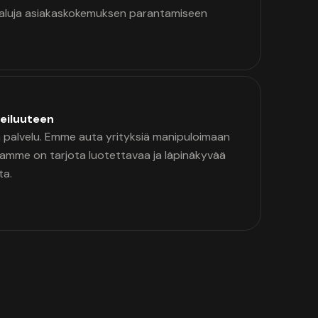
kaluja asiakaskokemuksen parantamiseen
eiluuteen
palvelu. Emme auta yrityksiä manipuloimaan
namme on tarjota luotettavaa ja läpinäkyvää
ta.