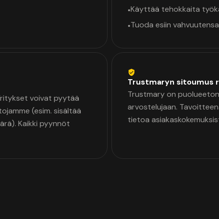
Käyttää tehokkaita työ
•
Tuoda esiin vahvuutensa
•
Trustmaryn sitoumus r
Trustmary on puolueeton 
 Yritykset voivat pyytää
arvostelujaan. Tavoittee
tojamme (esim. sisältää
tietoa asiakaskokemuksis
äärä). Kaikki pyynnöt