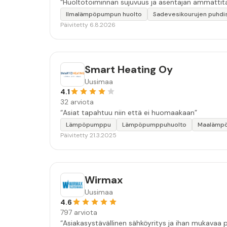
“Huoltotoiminnan sujuvuus ja asentajan ammattita
Ilmalämpöpumpun huolto
Sadevesikourujen puhdi
Päivitetty 6.8.2026
Smart Heating Oy
Uusimaa
4.1
32 arviota
“Asiat tapahtuu niin että ei huomaakaan”
Lämpöpumppu
Lämpöpumppuhuolto
Maalämp
Päivitetty 21.3.2025
Wirmax
Uusimaa
4.6
797 arviota