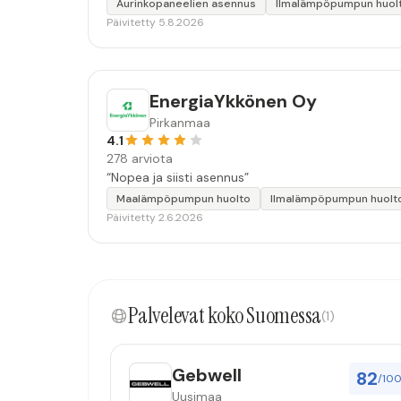
Aurinkopaneelien asennus
Ilmalämpöpumpun huol
Päivitetty 5.8.2026
EnergiaYkkönen Oy
Pirkanmaa
4.1
278 arviota
“Nopea ja siisti asennus”
Maalämpöpumpun huolto
Ilmalämpöpumpun huolt
Päivitetty 2.6.2026
Palvelevat koko Suomessa
(1)
Gebwell
82
/10
Uusimaa