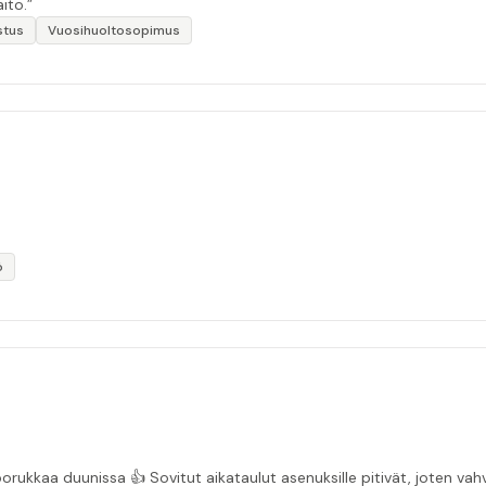
ito.”
stus
Vuosihuoltosopimus
ö
“Asiakasystävällinen sähköyritys ja ihan mukavaa porukkaa duunissa 👍 Sovitut aikata