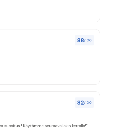
88
/100
82
/100
ulut asenuksille pitivät, joten vahva suositus ! Käytämme seuraavallakin kerralla!”