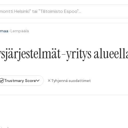
nmaa
>
Lempäälä
järjestelmät-yritys alueel
Trustmary Score
Tyhjennä suodattimet