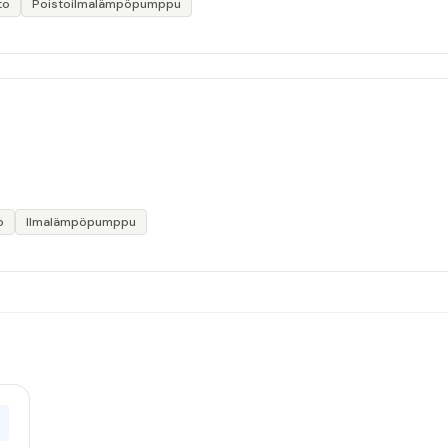
to
Poistoilmalämpöpumppu
o
Ilmalämpöpumppu
0