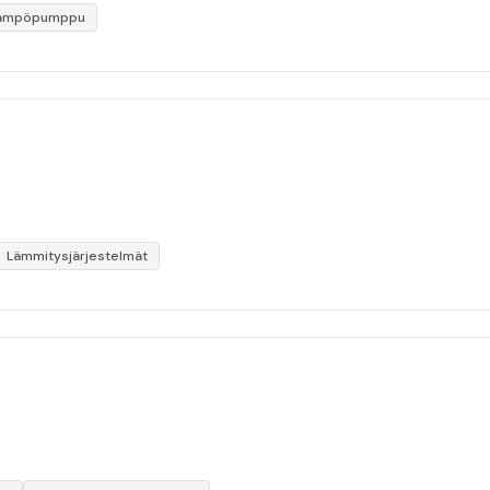
lämpöpumppu
Lämmitysjärjestelmät