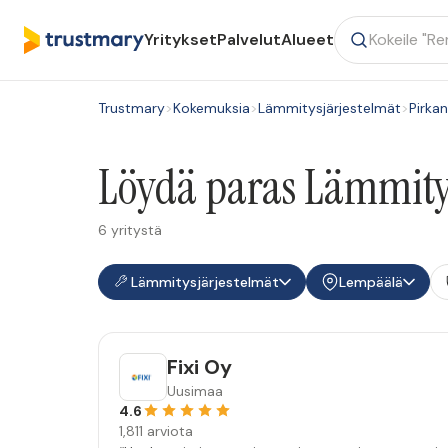
Yritykset
Palvelut
Alueet
Trustmary
>
Kokemuksia
>
Lämmitysjärjestelmät
>
Pirka
Löydä paras Lämmitys
6 yritystä
Lämmitysjärjestelmät
Lempäälä
Fixi Oy
Uusimaa
4.6
1,811 arviota