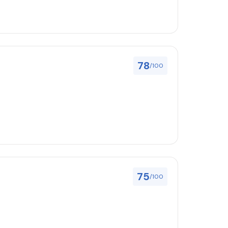
78
/100
75
/100