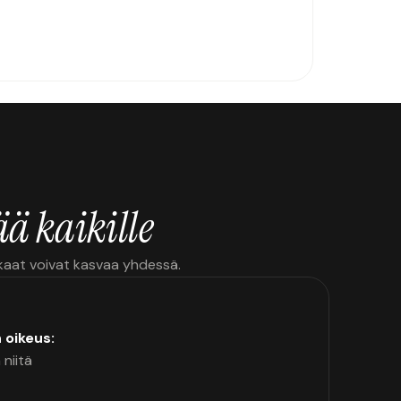
ä kaikille
kkaat voivat kasvaa yhdessä.
n oikeus:
 niitä