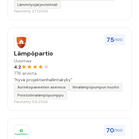
Lämmitysjärjestelmät
Päivitetty 27.7.2026
75
/100
Lämpöpartio
Uusimaa
4.2
776 arviota
“hyvä projektienhallintakyky”
Aurinkopaneelien asennus
Ilmalämpöpumpun huolto
Poistoilmalämpöpumppu
Päivitetty 5.8.2026
70
/100