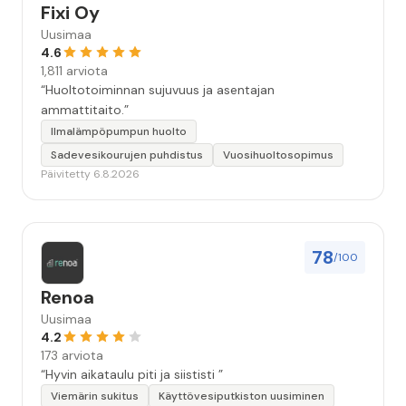
Fixi Oy
Uusimaa
4.6
1,811 arviota
“Huoltotoiminnan sujuvuus ja asentajan
ammattitaito.”
Ilmalämpöpumpun huolto
Sadevesikourujen puhdistus
Vuosihuoltosopimus
Päivitetty 6.8.2026
78
/100
Renoa
Uusimaa
4.2
173 arviota
“Hyvin aikataulu piti ja siististi ”
Viemärin sukitus
Käyttövesiputkiston uusiminen