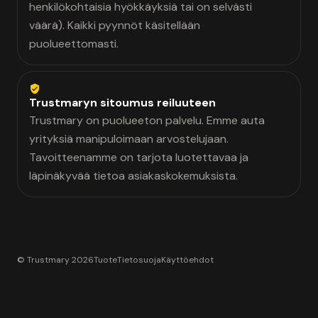
henkilökohtaisia hyökkäyksiä tai on selvästi
väärä). Kaikki pyynnöt käsitellään
puolueettomasti.
Trustmaryn sitoumus reiluuteen
Trustmary on puolueeton palvelu. Emme auta
yrityksiä manipuloimaan arvostelujaan.
Tavoitteenamme on tarjota luotettavaa ja
läpinäkyvää tietoa asiakaskokemuksista.
© Trustmary 2026
Tuote
Tietosuoja
Käyttöehdot