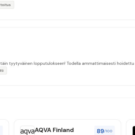
toitus
ttäin tyytyväinen lopputulokseen! Todella ammattimaisesti hoidettu j
ti
AQVA Finland
89
0
/100