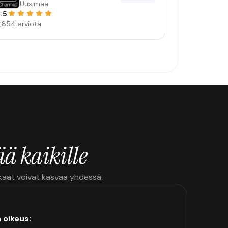
Uusimaa
.5
,854 arviota
ä kaikille
kkaat voivat kasvaa yhdessä.
n oikeus: