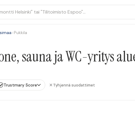
simaa
>
Pukkila
ne, sauna ja WC-yritys alu
Trustmary Score
Tyhjennä suodattimet