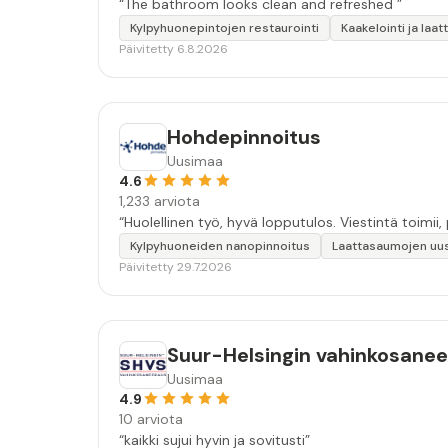
“The bathroom looks clean and refreshed ”
Kylpyhuonepintojen restaurointi
Kaakelointi ja laat
Päivitetty 6.8.2026
Hohdepinnoitus
Uusimaa
4.6
1,233 arviota
Kylpyhuoneiden nanopinnoitus
Laattasaumojen uu
Päivitetty 29.7.2026
Suur-Helsingin vahinkosane
Uusimaa
4.9
10 arviota
“kaikki sujui hyvin ja sovitusti”