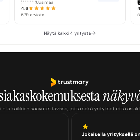
Uusimaa
4.6
4
679 arviota
5
Näytä kaikki 4 yritystä
siakaskokemuksesta
näkyvä
i olla kaikkien saavutettavissa, jotta sekä yritykset että asia
Jokaisella yrityksellä o