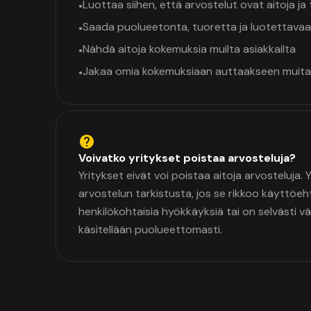
Luottaa siihen, että arvostelut ovat aitoja j
•
Saada puolueetonta, tuoretta ja luotettavaa
•
Nähdä aitoja kokemuksia muilta asiakkailta
•
Jakaa omia kokemuksiaan auttaakseen muita
•
Voivatko yritykset poistaa arvosteluja?
Yritykset eivät voi poistaa aitoja arvosteluja.
arvostelun tarkistusta, jos se rikkoo käyttöeh
henkilökohtaisia hyökkäyksiä tai on selvästi v
käsitellään puolueettomasti.