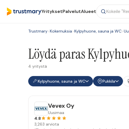
Yritykset
Palvelut
Alueet
Trustmary
>
Kokemuksia
>
Kylpyhuone, sauna ja WC
>
Uu
Löydä paras Kylpyhuo
4 yritystä
Kylpyhuone, sauna ja WC
Pukkila
Vevex Oy
Uusimaa
4.8
3,263 arviota