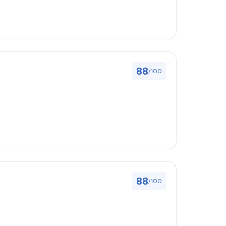
88
/100
88
/100