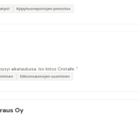
tatyöt
Kylpyhuonepintojen pinnoitus
“Huolellinen työ, hyvä lopputulos. Viestintä toimii, pysyi aikataulussa. Iso kiitos Cristalle. ”
siminen
Silikonisaumojen uusiminen
eraus Oy