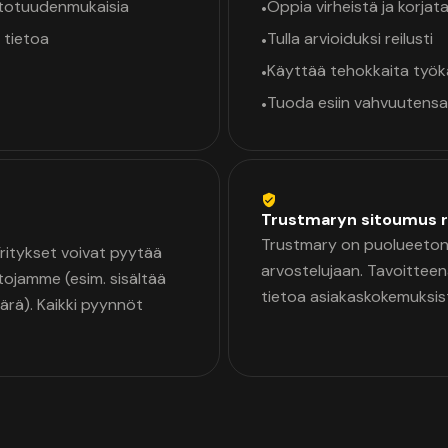
a totuudenmukaisia
Oppia virheistä ja korjata
•
 tietoa
Tulla arvioiduksi reilusti
•
Käyttää tehokkaita työ
•
Tuoda esiin vahvuutensa
•
Trustmaryn sitoumus r
Trustmary on puolueeton 
 Yritykset voivat pyytää
arvostelujaan. Tavoittee
tojamme (esim. sisältää
tietoa asiakaskokemuksis
äärä). Kaikki pyynnöt