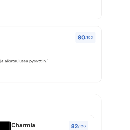
80
/100
a aikataulussa pysyttiin.”
Charmia
82
/100