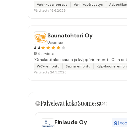
Vahinkosaneeraus
Vahinkopäivystys
Asbestikar
Päivitetty 16.6.2026
Saunatohtori Oy
Uusimaa
4.4
164 arviota
“Omakotitalon sauna ja kylppäriremontti. Olen eri
WC-remontti
Saunaremontti
Kylpyhuoneremont
Päivitetty 24.5.2026
Palvelevat koko Suomessa
(4)
Finlaude Oy
91
/10