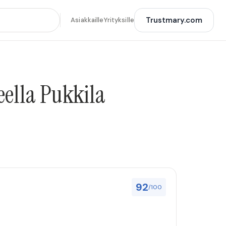
Trustmary.com
Asiakkaille
Yrityksille
eella Pukkila
92
/100