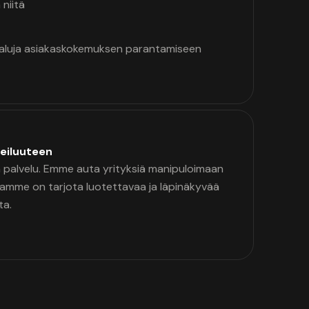
 niitä
kaluja asiakaskokemuksen parantamiseen
eiluuteen
palvelu. Emme auta yrityksiä manipuloimaan
namme on tarjota luotettavaa ja läpinäkyvää
ta.