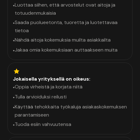
Luottaa siihen, että arvostelut ovat aitoja ja
•
totuudenmukaisia
Saada puolueetonta, tuoretta ja luotettavaa
•
tietoa
Nähdä aitoja kokemuksia muilta asiakkailta
•
Jakaa omia kokemuksiaan auttaakseen muita
•
Jokaisella yrityksellä on oikeus:
Oppia virheistä ja korjata niitä
•
Tulla arvioiduksi reilusti
•
Käyttää tehokkaita työkaluja asiakaskokemuksen
•
parantamiseen
Tuoda esiin vahvuutensa
•