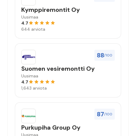
Kymppiremontit Oy
Uusimaa
4.7
644 arviota
88
/100
Suomen vesiremontti Oy
Uusimaa
4.7
1,643 arviota
87
/100
Purkupiha Group Oy
Uusimaa