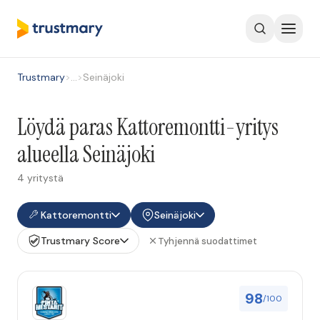
Trustmary
>
…
>
Seinäjoki
Löydä paras Kattoremontti-yritys
alueella Seinäjoki
4 yritystä
Kattoremontti
Seinäjoki
Trustmary Score
Tyhjennä suodattimet
98
/100