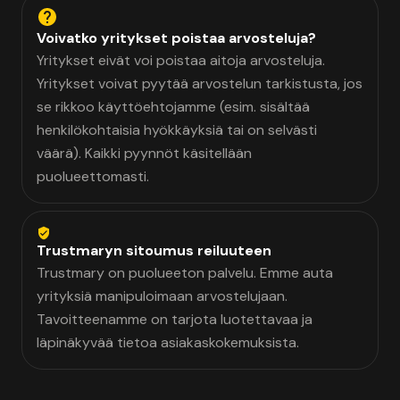
Voivatko yritykset poistaa arvosteluja?
Yritykset eivät voi poistaa aitoja arvosteluja.
Yritykset voivat pyytää arvostelun tarkistusta, jos
se rikkoo käyttöehtojamme (esim. sisältää
henkilökohtaisia hyökkäyksiä tai on selvästi
väärä). Kaikki pyynnöt käsitellään
puolueettomasti.
Trustmaryn sitoumus reiluuteen
Trustmary on puolueeton palvelu. Emme auta
yrityksiä manipuloimaan arvostelujaan.
Tavoitteenamme on tarjota luotettavaa ja
läpinäkyvää tietoa asiakaskokemuksista.