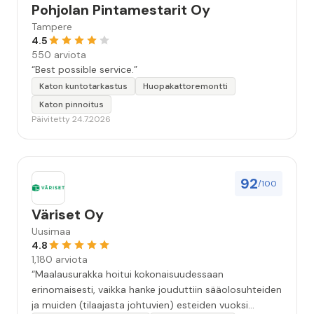
Pohjolan Pintamestarit Oy
Tampere
4.5
550 arviota
“Best possible service.”
Katon kuntotarkastus
Huopakattoremontti
Katon pinnoitus
Päivitetty 24.7.2026
92
/100
Väriset Oy
Uusimaa
4.8
1,180 arviota
“Maalausurakka hoitui kokonaisuudessaan
erinomaisesti, vaikka hanke jouduttiin sääolosuhteiden
ja muiden (tilaajasta johtuvien) esteiden vuoksi