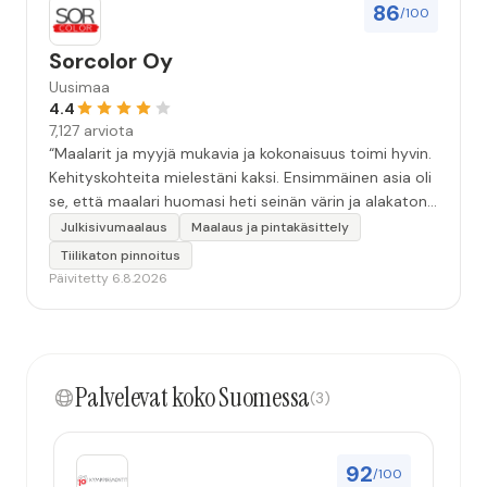
86
/100
Sorcolor Oy
Uusimaa
4.4
7,127 arviota
“Maalarit ja myyjä mukavia ja kokonaisuus toimi hyvin.
Kehityskohteita mielestäni kaksi. Ensimmäinen asia oli
se, että maalari huomasi heti seinän värin ja alakaton
värin erot mitä en huomannut. Hyvä toki että siinä
Julkisivumaalaus
Maalaus ja pintakäsittely
kohtaa huomattu mutta toki optimaalisessa
Tiilikaton pinnoitus
tilanteessa myyjä olisi jo kiinnittänyt tähän huomiota.
Päivitetty 6.8.2026
Toinen kehityskohde on myyjän ja maalajien välinen
"hand-over" eli maalarit tietäisivät vielä aavistuksen
paremmin jo tullessa mitä alkaa tekemään. Mutta
kokonaisuus hyvä ja varmasti tulevaisuudessakin
Palvelevat koko Suomessa
mahdollisuus että palveluita käytän”
(3)
92
/100