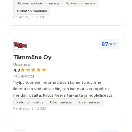
keskeyttämään n. 3 viikoksi. Maalaistulos on oikein
Ulkoverhouksen maalaus
Sokkelin maalaus
hyvä, yhteydenpito erinomaista, jälkityöt tehtiin
Tiilikaton maalaus
huolellisesti. Suosittelen. Erityiskiitos itse maalareille:
Päivitetty 6.8.2026
Miljalle ja Valmalle!”
87
/100
Tämmöne Oy
Uusimaa
4.8
143 arviota
“Kylpyhuoneen huomattavan kohentunut ilme
ilahduttaa yhä päivittäin, niin iso muutos tapahtui
meidän osalta. Kiitos Veera tarkasta ja huolellisesta
työstä, sekä ystävällisestä palvelusta!”
Katon pinnoitus
Ulkomaalaus
Sisämaalaus
Päivitetty 18.4.2026