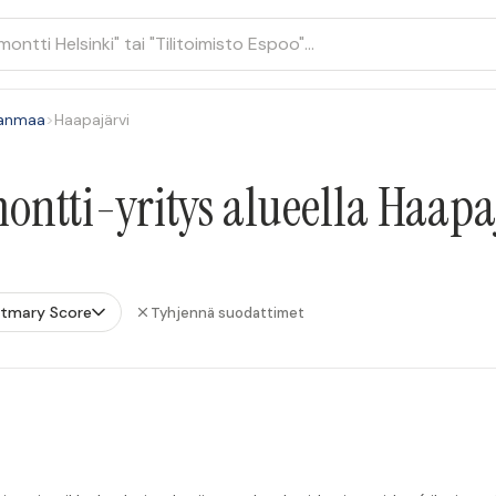
janmaa
>
Haapajärvi
ontti-yritys alueella Haapa
stmary Score
Tyhjennä suodattimet