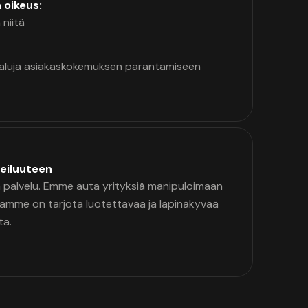
n oikeus:
 niitä
kaluja asiakaskokemuksen parantamiseen
eiluuteen
palvelu. Emme auta yrityksiä manipuloimaan
namme on tarjota luotettavaa ja läpinäkyvää
ta.