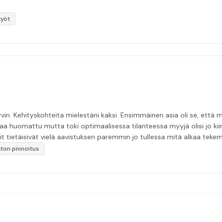
työt
in. Kehityskohteita mielestäni kaksi. Ensimmäinen asia oli se, että m
aa huomattu mutta toki optimaalisessa tilanteessa myyjä olisi jo ki
it tietäisivät vielä aavistuksen paremmin jo tullessa mitä alkaa tek
äytän”
katon pinnoitus