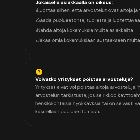
Jokaisella asiakkaalla on oikeus:
Luottaa siihen, että arvostelut ovat aitoja j
•
Saada puolueetonta, tuoretta ja luotettavaa
•
Nähdä aitoja kokemuksia muilta asiakkailta
•
Jakaa omia kokemuksiaan auttaakseen muita
•
Voivatko yritykset poistaa arvosteluja?
Yritykset eivät voi poistaa aitoja arvosteluja.
arvostelun tarkistusta, jos se rikkoo käyttöeh
henkilökohtaisia hyökkäyksiä tai on selvästi v
käsitellään puolueettomasti.