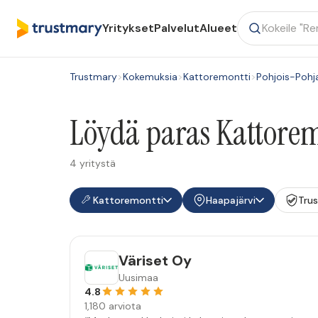
Yritykset
Palvelut
Alueet
Trustmary
>
Kokemuksia
>
Kattoremontti
>
Pohjois-Poh
Löydä paras Kattorem
4 yritystä
Kattoremontti
Haapajärvi
Tru
Väriset Oy
Uusimaa
4.8
1,180 arviota