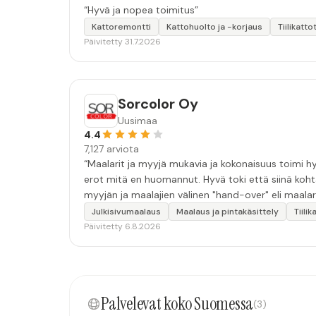
“Hyvä ja nopea toimitus”
Kattoremontti
Kattohuolto ja -korjaus
Tiilikatto
Päivitetty 31.7.2026
Sorcolor Oy
Uusimaa
4.4
7,127 arviota
“Maalarit ja myyjä mukavia ja kokonaisuus toimi hyv
erot mitä en huomannut. Hyvä toki että siinä koht
myyjän ja maalajien välinen "hand-over" eli maalar
tulevaisuudessakin mahdollisuus että palveluita k
Julkisivumaalaus
Maalaus ja pintakäsittely
Tiili
Päivitetty 6.8.2026
Palvelevat koko Suomessa
(3)