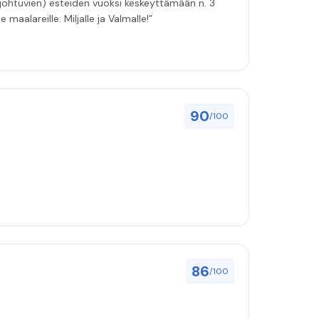
 johtuvien) esteiden vuoksi keskeyttämään n. 3
 maalareille: Miljalle ja Valmalle!”
90
/100
86
/100