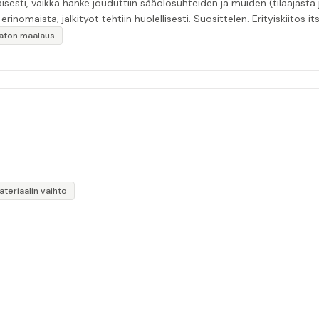
esti, vaikka hanke jouduttiin sääolosuhteiden ja muiden (tilaajasta
inomaista, jälkityöt tehtiin huolellisesti. Suosittelen. Erityiskiitos itse
ikaton maalaus
teriaalin vaihto