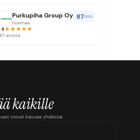
Purkupiha Group Oy
87
/100
Uusimaa
.6
67 arviota
ä kaikille
kkaat voivat kasvaa yhdessä.