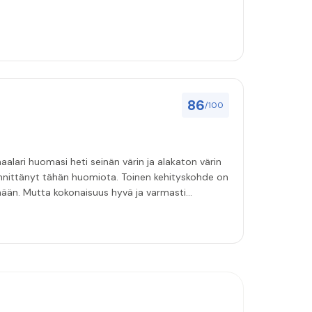
86
/100
aalari huomasi heti seinän värin ja alakaton värin
innittänyt tähän huomiota. Toinen kehityskohde on
emään. Mutta kokonaisuus hyvä ja varmasti