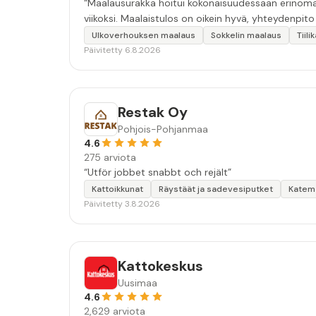
“Maalausurakka hoitui kokonaisuudessaan erinomais
viikoksi. Maalaistulos on oikein hyvä, yhteydenpito er
Ulkoverhouksen maalaus
Sokkelin maalaus
Tiil
Päivitetty 6.8.2026
Restak Oy
Pohjois-Pohjanmaa
4.6
275 arviota
“Utför jobbet snabbt och rejält”
Kattoikkunat
Räystäät ja sadevesiputket
Katema
Päivitetty 3.8.2026
Kattokeskus
Uusimaa
4.6
2,629 arviota