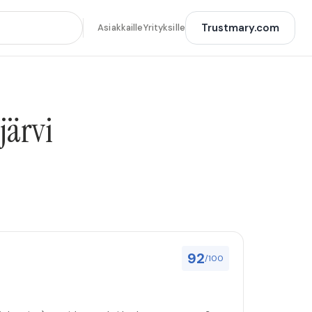
Trustmary.com
Asiakkaille
Yrityksille
järvi
92
/100