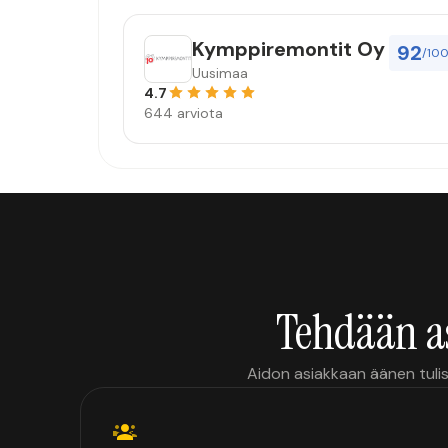
Kymppiremontit Oy
92
/10
Uusimaa
4.7
644 arviota
Tehdään a
Aidon asiakkaan äänen tulis