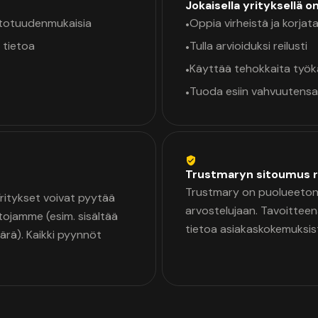
Jokaisella yrityksellä o
a totuudenmukaisia
Oppia virheistä ja korjata
•
 tietoa
Tulla arvioiduksi reilusti
•
Käyttää tehokkaita työ
•
Tuoda esiin vahvuutensa
•
Trustmaryn sitoumus r
Trustmary on puolueeton 
 Yritykset voivat pyytää
arvostelujaan. Tavoittee
tojamme (esim. sisältää
tietoa asiakaskokemuksis
äärä). Kaikki pyynnöt