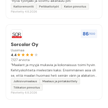
“Hyvä työnjälki ja sovittu aikataulu piti.”
Kattoremontti
Peltikattotyöt
Katon pinnoitus
Päivitetty 4.8.2026
86
/100
Sorcolor Oy
Uusimaa
4.4
7,127 arviota
“Maalarit ja myyjä mukavia ja kokonaisuus toimi hyvin.
Kehityskohteita mielestäni kaksi. Ensimmäinen asia oli
se, että maalari huomasi heti seinän värin ja alakaton
värin erot mitä en huomannut. Hyvä toki että siinä
Julkisivumaalaus
Maalaus ja pintakäsittely
kohtaa huomattu mutta toki optimaalisessa
Tiilikaton pinnoitus
tilanteessa myyjä olisi jo kiinnittänyt tähän huomiota.
Päivitetty 6.8.2026
Toinen kehityskohde on myyjän ja maalajien välinen
"hand-over" eli maalarit tietäisivät vielä aavistuksen
paremmin jo tullessa mitä alkaa tekemään. Mutta