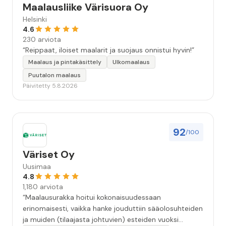
Maalausliike Värisuora Oy
Helsinki
4.6
230 arviota
“Reippaat, iloiset maalarit ja suojaus onnistui hyvin!”
Maalaus ja pintakäsittely
Ulkomaalaus
Puutalon maalaus
Päivitetty 5.8.2026
92
/100
Väriset Oy
Uusimaa
4.8
1,180 arviota
“Maalausurakka hoitui kokonaisuudessaan
erinomaisesti, vaikka hanke jouduttiin sääolosuhteiden
ja muiden (tilaajasta johtuvien) esteiden vuoksi