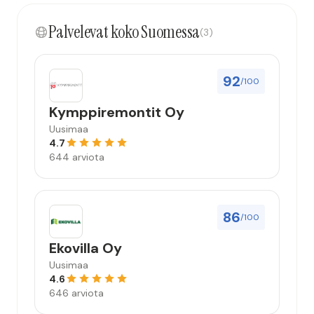
kokonaisuus hyvä ja varmasti tulevaisuudessakin
Palvelevat koko Suomessa
mahdollisuus että palveluita käytän”
(3)
92
/100
Kymppiremontit Oy
Uusimaa
4.7
644 arviota
86
/100
Ekovilla Oy
Uusimaa
4.6
646 arviota