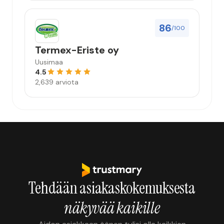
86
/100
Termex-Eriste oy
Uusimaa
4.5
2,639 arviota
Tehdään asiakaskokemuksesta
näkyvää kaikille