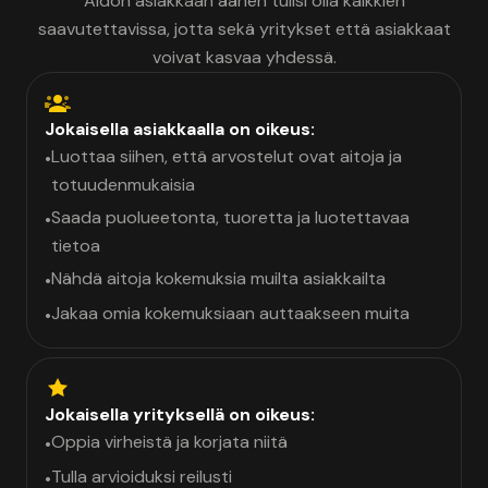
Aidon asiakkaan äänen tulisi olla kaikkien
saavutettavissa, jotta sekä yritykset että asiakkaat
voivat kasvaa yhdessä.
Jokaisella asiakkaalla on oikeus:
Luottaa siihen, että arvostelut ovat aitoja ja
•
totuudenmukaisia
Saada puolueetonta, tuoretta ja luotettavaa
•
tietoa
Nähdä aitoja kokemuksia muilta asiakkailta
•
Jakaa omia kokemuksiaan auttaakseen muita
•
Jokaisella yrityksellä on oikeus:
Oppia virheistä ja korjata niitä
•
Tulla arvioiduksi reilusti
•