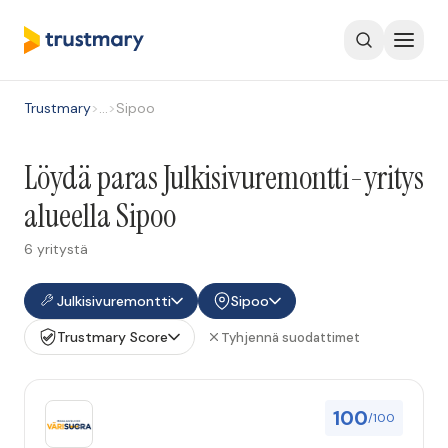
Trustmary
>
…
>
Sipoo
Löydä paras Julkisivuremontti-yritys
alueella Sipoo
6 yritystä
Julkisivuremontti
Sipoo
Trustmary Score
Tyhjennä suodattimet
100
/100