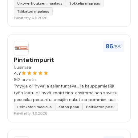
keskeyttämään n. 3 viikoksi. Maalaistulos on oikein
Ulkoverhouksen maalaus
Sokkelin maalaus
hyvä, yhteydenpito erinomaista, jälkityöt tehtiin
Tiilikaton maalaus
huolellisesti. Suosittelen. Erityiskiitos itse maalareille:
Päivitetty 6.8.2026
Miljalle ja Valmalle!”
86
/100
Pintatimpurit
Uusimaa
4.7
162 arviota
“myyjä oli hyvä ja asiantunteva... ja kauppamies😀
työn laatu oli hyvä. moitteina: ensimmäinen sovittu
pesuaika peruuntui pesijän nukuttua pommiin. uusi
aika piti ja työn jälki oikein hyvää ja osaavaa. toinen
Peltikaton maalaus
Katon pesu
Peltikaton pesu
murhe tuli koska olimme matkoilla ja jossain
Päivitetty 4.8.2026
pesun/pinnoituksen vaiheessa oli pihalla ollut vesihana
jäänyt auki ja jossain vaiheessa töiden jo loputtua oli
letku irronnut ulkohanasta ja syöksi vettä kolme