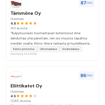
vuorokautta pihalle...kunnes naapuri uskaltautui
87
/100
pihallemme ja sulki hanan. Hieman siis tarkkuutta
hommiin ja hyvä tulee. ”
Tämmöne Oy
Uusimaa
4.8
143 arviota
“Kylpyhuoneen huomattavan kohentunut ilme
ilahduttaa yhä päivittäin, niin iso muutos tapahtui
meidän osalta. Kiitos Veera tarkasta ja huolellisesta
työstä, sekä ystävällisestä palvelusta!”
Katon pinnoitus
Ulkomaalaus
Sisämaalaus
Päivitetty 18.4.2026
86
/100
Eliittikatot Oy
Uusimaa
4.5
1,060 arviota