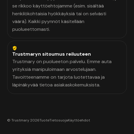
se rikkoo käyttöehtojamme (esim. sisältää
henkilökohtaisia hyökkäyksiä tai on selvästi
väärä). Kaikki pyynnöt käsitellään
puolueettomasti.
Trustmaryn sitoumus reiluuteen
Trustmary on puolueeton palvelu. Emme auta
yrityksiä manipuloimaan arvostelujaan.
Tavoitteenamme on tarjota luotettavaa ja
läpinäkyvää tietoa asiakaskokemuksista.
© Trustmary 2026
Tuote
Tietosuoja
Käyttöehdot