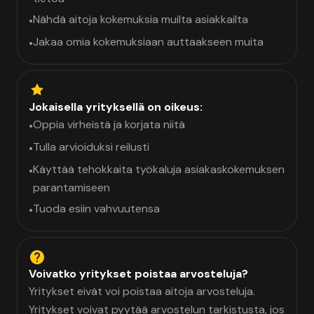
Nähdä aitoja kokemuksia muilta asiakkailta
•
Jakaa omia kokemuksiaan auttaakseen muita
•
Jokaisella yrityksellä on oikeus:
Oppia virheistä ja korjata niitä
•
Tulla arvioiduksi reilusti
•
Käyttää tehokkaita työkaluja asiakaskokemuksen
•
parantamiseen
Tuoda esiin vahvuutensa
•
Voivatko yritykset poistaa arvosteluja?
Yritykset eivät voi poistaa aitoja arvosteluja.
Yritykset voivat pyytää arvostelun tarkistusta, jos