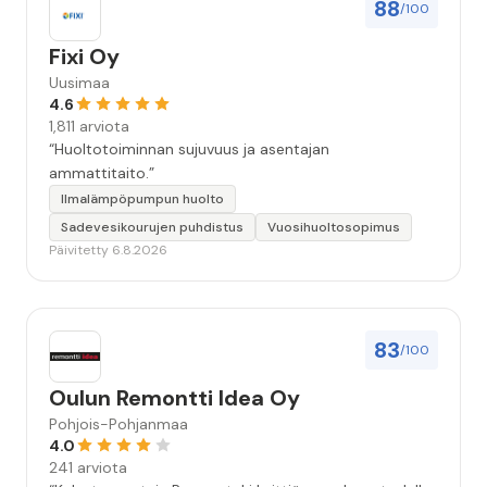
88
/100
Fixi Oy
Uusimaa
4.6
1,811 arviota
“Huoltotoiminnan sujuvuus ja asentajan
ammattitaito.”
Ilmalämpöpumpun huolto
Sadevesikourujen puhdistus
Vuosihuoltosopimus
Päivitetty 6.8.2026
83
/100
Oulun Remontti Idea Oy
Pohjois-Pohjanmaa
4.0
241 arviota