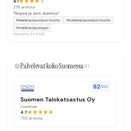
4.1
278 arviota
“Nopea ja siisti asennus”
Maalämpöpumpun huolto
Ilmalämpöpumpun huolto
Ilmalämpöpumppu
Päivitetty 2.6.2026
Palvelevat koko Suomessa
(4)
92
/100
Suomen Talokatsastus Oy
Uusimaa
4.7
755 arviota