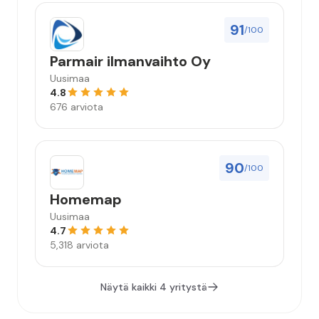
91
/100
Parmair ilmanvaihto Oy
Uusimaa
4.8
676 arviota
90
/100
Homemap
Uusimaa
4.7
5,318 arviota
Näytä kaikki 4 yritystä