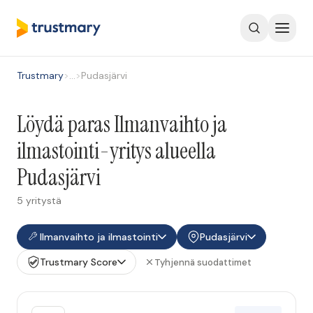
Trustmary
>
…
>
Pudasjärvi
Löydä paras Ilmanvaihto ja
ilmastointi-yritys alueella
Pudasjärvi
5 yritystä
Ilmanvaihto ja ilmastointi
Pudasjärvi
Trustmary Score
Tyhjennä suodattimet