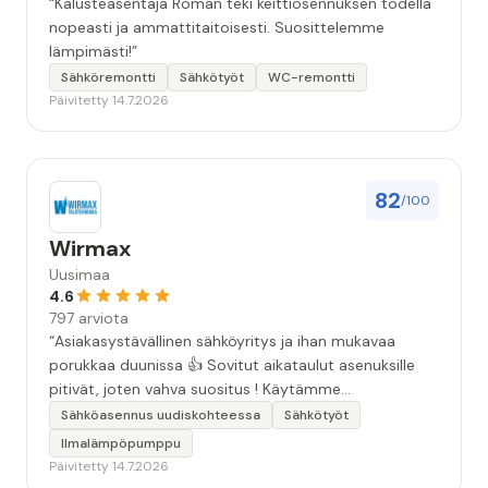
“Kalusteasentaja Roman teki keittiösennuksen todella
nopeasti ja ammattitaitoisesti. Suosittelemme
lämpimästi!”
Sähköremontti
Sähkötyöt
WC-remontti
Päivitetty 14.7.2026
82
/100
Wirmax
Uusimaa
4.6
797 arviota
“Asiakasystävällinen sähköyritys ja ihan mukavaa
porukkaa duunissa 👍 Sovitut aikataulut asenuksille
pitivät, joten vahva suositus ! Käytämme
seuraavallakin kerralla!”
Sähköasennus uudiskohteessa
Sähkötyöt
Ilmalämpöpumppu
Päivitetty 14.7.2026