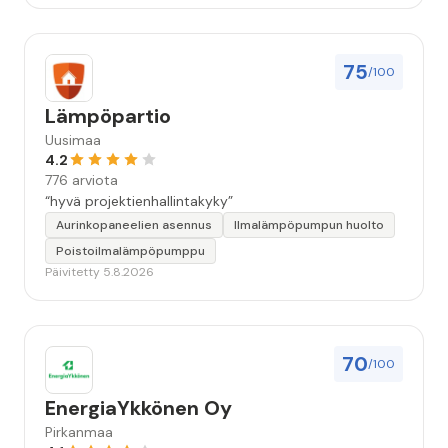
75
/100
Lämpöpartio
Uusimaa
4.2
776 arviota
“hyvä projektienhallintakyky”
Aurinkopaneelien asennus
Ilmalämpöpumpun huolto
Poistoilmalämpöpumppu
Päivitetty 5.8.2026
70
/100
EnergiaYkkönen Oy
Pirkanmaa