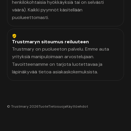
henkilökohtaisia hyökkäyksiä tai on selvästi
väärä). Kaikki pyynnöt käsitellään
puolueettomasti.
Trustmaryn sitoumus reiluuteen
Trustmary on puolueeton palvelu. Emme auta
yrityksiä manipuloimaan arvostelujaan.
Tavoitteenamme on tarjota luotettavaa ja
läpinäkyvää tietoa asiakaskokemuksista.
© Trustmary 2026
Tuote
Tietosuoja
Käyttöehdot