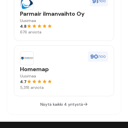
91
/100
Parmair ilmanvaihto Oy
Uusimaa
4.8
676 arviota
90
/100
Homemap
Uusimaa
4.7
5,318 arviota
Näytä kaikki 4 yritystä