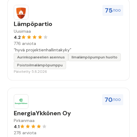
75
/100
Lämpöpartio
Uusimaa
4.2
776 arviota
“hyvä projektienhallintakyky”
Aurinkopaneelien asennus
Ilmalämpöpumpun huolto
Poistoilmalämpöpumppu
Päivitetty 5.8.2026
70
/100
EnergiaYkkönen Oy
Pirkanmaa
4.1
278 arviota