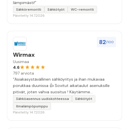
lämpimästi!”
Sähköremontti
Sähkötyöt
WC-remontti
Päivitetty 14.7.2026
82
/100
Wirmax
Uusimaa
4.6
797 arviota
“Asiakasystävällinen sähköyritys ja ihan mukavaa
porukkaa duunissa 👍 Sovitut aikataulut asenuksille
pitivät, joten vahva suositus ! Käytämme
seuraavallakin kerralla!”
Sähköasennus uudiskohteessa
Sähkötyöt
Ilmalämpöpumppu
Päivitetty 14.7.2026