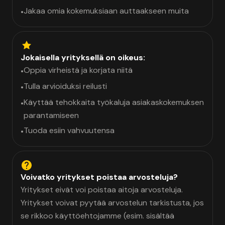
Jakaa omia kokemuksiaan auttaakseen muita
•
Jokaisella yrityksellä on oikeus:
Oppia virheistä ja korjata niitä
•
Tulla arvioiduksi reilusti
•
Käyttää tehokkaita työkaluja asiakaskokemuksen
•
parantamiseen
Tuoda esiin vahvuutensa
•
Voivatko yritykset poistaa arvosteluja?
Yritykset eivät voi poistaa aitoja arvosteluja.
Yritykset voivat pyytää arvostelun tarkistusta, jos
se rikkoo käyttöehtojamme (esim. sisältää