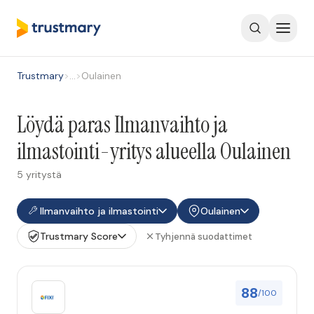
Trustmary
>
…
>
Oulainen
Löydä paras Ilmanvaihto ja
ilmastointi-yritys alueella Oulainen
5 yritystä
Ilmanvaihto ja ilmastointi
Oulainen
Trustmary Score
Tyhjennä suodattimet
88
/100