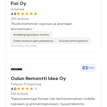
Fixi Oy
Uusimaa
4.6
1,811 arviota
“Huoltotoiminnan sujuvuus ja asentajan
ammattitaito.”
Ilmalämpöpumpun huolto
Sadevesikourujen puhdistus
Vuosihuoltosopimus
Päivitetty 6.8.2026
83
/100
Oulun Remontti Idea Oy
Pohjois-Pohjanmaa
4.0
241 arviota
“Kalusteasentaja Roman teki keittiösennuksen todella
nopeasti ja ammattitaitoisesti. Suosittelemme