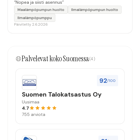
“Nopea ja siisti asennus”
Maalämpöpumpun huolto
Ilmalämpöpumpun huolto
Ilmalämpöpumppu
Päivitetty 2.6.2026
Palvelevat koko Suomessa
(4)
92
/100
Suomen Talokatsastus Oy
Uusimaa
4.7
755 arviota