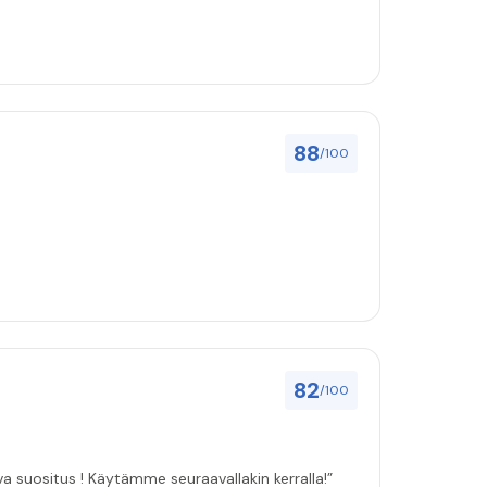
88
/100
82
/100
ulut asenuksille pitivät, joten vahva suositus ! Käytämme seuraavallakin kerralla!”