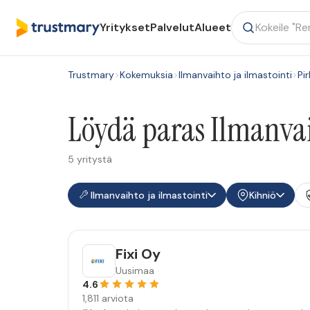
Yritykset
Palvelut
Alueet
Trustmary
>
Kokemuksia
>
Ilmanvaihto ja ilmastointi
>
Pi
Löydä paras Ilmanvaih
5 yritystä
Ilmanvaihto ja ilmastointi
Kihniö
Fixi Oy
Uusimaa
4.6
1,811 arviota