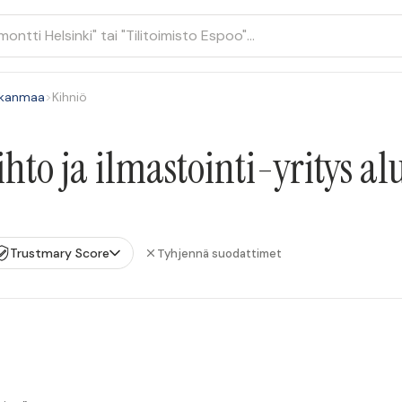
rkanmaa
>
Kihniö
to ja ilmastointi-yritys al
Trustmary Score
Tyhjennä suodattimet