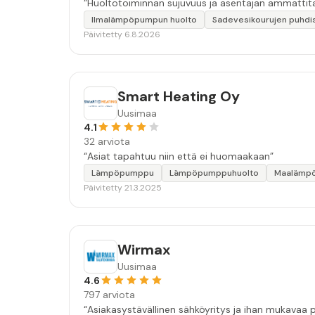
“Huoltotoiminnan sujuvuus ja asentajan ammattita
Ilmalämpöpumpun huolto
Sadevesikourujen puhdi
Päivitetty 6.8.2026
Smart Heating Oy
Uusimaa
4.1
32 arviota
“Asiat tapahtuu niin että ei huomaakaan”
Lämpöpumppu
Lämpöpumppuhuolto
Maalämp
Päivitetty 21.3.2025
Wirmax
Uusimaa
4.6
797 arviota