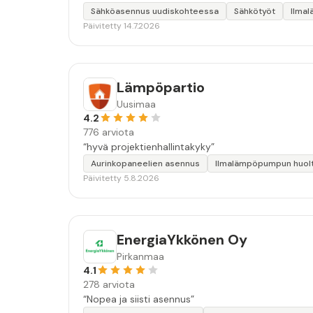
Sähköasennus uudiskohteessa
Sähkötyöt
Ilma
Päivitetty 14.7.2026
Lämpöpartio
Uusimaa
4.2
776 arviota
“hyvä projektienhallintakyky”
Aurinkopaneelien asennus
Ilmalämpöpumpun huol
Päivitetty 5.8.2026
EnergiaYkkönen Oy
Pirkanmaa
4.1
278 arviota
“Nopea ja siisti asennus”