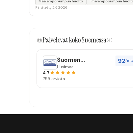
Maalämpöpumpun huolto
Ilmalämpöpumpun huolt
Päivitetty 2.6.2026
Palvelevat koko Suomessa
(4)
Suomen
92
/10
Talokatsastus Oy
Uusimaa
4.7
755 arviota