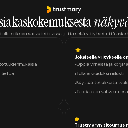
siakaskokemuksesta
näkyvä
i olla kaikkien saavutettavissa, jotta sekä yritykset että asia
Jokaisella yrityksellä o
a totuudenmukaisia
Oppia virheistä ja korjata
•
 tietoa
Tulla arvioiduksi reilusti
•
Käyttää tehokkaita työ
•
Tuoda esiin vahvuutensa
•
Trustmaryn sitoumus r