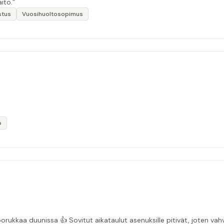
ito.”
stus
Vuosihuoltosopimus
ö
“Asiakasystävällinen sähköyritys ja ihan mukavaa porukkaa duunissa 👍 Sovitut aikata