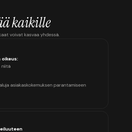
ä kaikille
kkaat voivat kasvaa yhdessä.
n oikeus:
 niitä
kaluja asiakaskokemuksen parantamiseen
eiluuteen