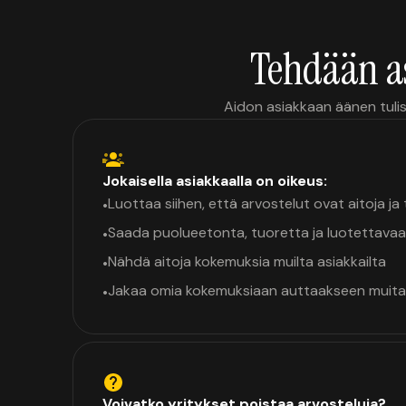
Tehdään a
Aidon asiakkaan äänen tulis
Jokaisella asiakkaalla on oikeus:
Luottaa siihen, että arvostelut ovat aitoja j
•
Saada puolueetonta, tuoretta ja luotettavaa
•
Nähdä aitoja kokemuksia muilta asiakkailta
•
Jakaa omia kokemuksiaan auttaakseen muita
•
Voivatko yritykset poistaa arvosteluja?