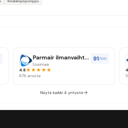
o
Ilmalämpöpumppu
Parmair ilmanvaihto
91
0
/100
Oy
Uusimaa
4.8
4
676 arviota
5
Näytä kaikki 4 yritystä