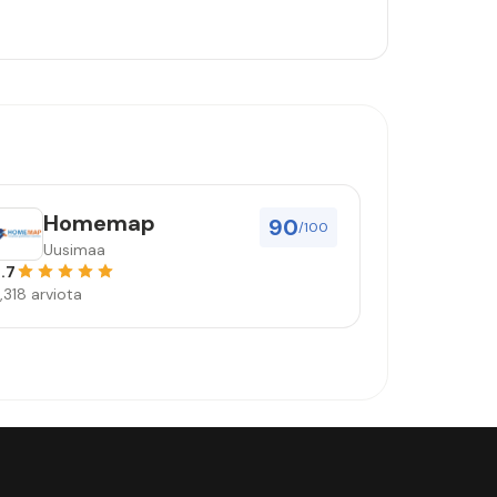
Homemap
90
/100
Uusimaa
.7
,318 arviota