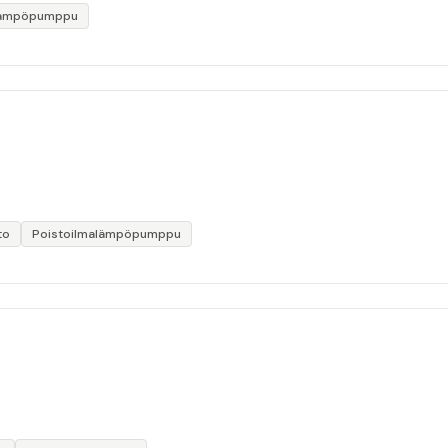
lämpöpumppu
to
Poistoilmalämpöpumppu