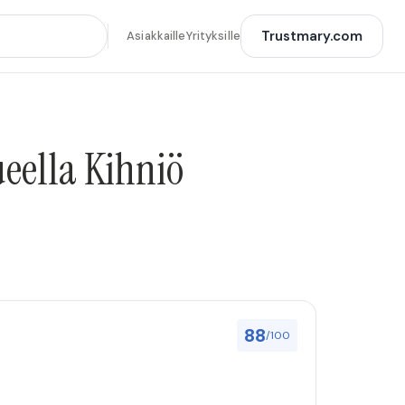
Trustmary.com
Asiakkaille
Yrityksille
ueella Kihniö
88
/100