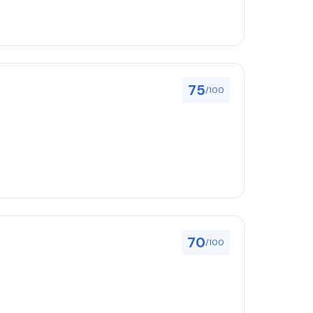
75
/100
70
/100