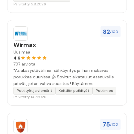
Päivitetty 5.8.2026
82
/100
Wirmax
Uusimaa
4.6
797 arviota
“Asiakasystävällinen sähköyritys ja ihan mukavaa
porukkaa duunissa 👍 Sovitut aikataulut asenuksille
pitivät, joten vahva suositus ! Käytämme
seuraavallakin kerralla!”
Putkityöt ja viemärit
Keittiön putkityöt
Putkimies
Päivitetty 14.7.2026
75
/100