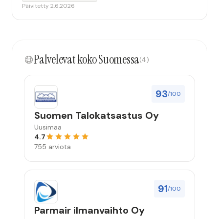
Päivitetty 2.6.2026
Palvelevat koko Suomessa
(4)
93
/100
Suomen Talokatsastus Oy
Uusimaa
4.7
755 arviota
91
/100
Parmair ilmanvaihto Oy