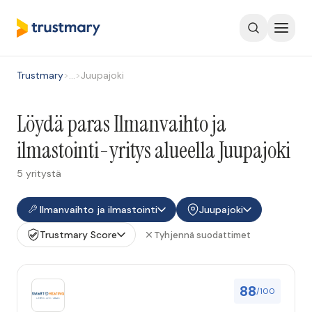
Trustmary
>
…
>
Juupajoki
Löydä paras Ilmanvaihto ja
ilmastointi-yritys alueella Juupajoki
5 yritystä
Ilmanvaihto ja ilmastointi
Juupajoki
Trustmary Score
Tyhjennä suodattimet
88
/100