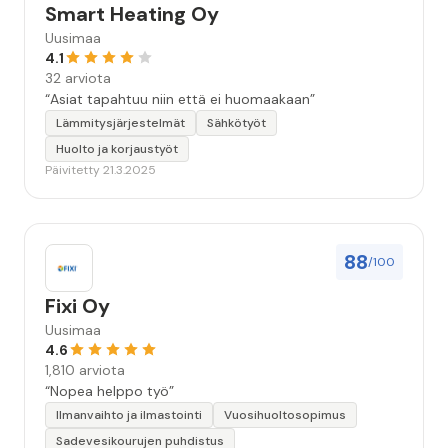
Smart Heating Oy
Uusimaa
4.1
32 arviota
“Asiat tapahtuu niin että ei huomaakaan”
Lämmitysjärjestelmät
Sähkötyöt
Huolto ja korjaustyöt
Päivitetty 21.3.2025
88
/100
Fixi Oy
Uusimaa
4.6
1,810 arviota
“Nopea helppo työ”
Ilmanvaihto ja ilmastointi
Vuosihuoltosopimus
Sadevesikourujen puhdistus