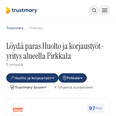
Trustmary
>
…
>
Pirkkala
Löydä paras Huolto ja korjaustyöt-
yritys alueella Pirkkala
5 yritystä
Huolto ja korjaustyöt
Pirkkala
Trustmary Score
Tyhjennä suodattimet
97
/100