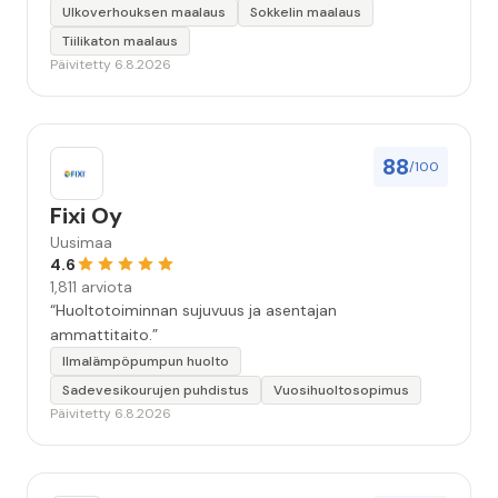
keskeyttämään n. 3 viikoksi. Maalaistulos on oikein
Ulkoverhouksen maalaus
Sokkelin maalaus
hyvä, yhteydenpito erinomaista, jälkityöt tehtiin
Tiilikaton maalaus
huolellisesti. Suosittelen. Erityiskiitos itse maalareille:
Päivitetty 6.8.2026
Miljalle ja Valmalle!”
88
/100
Fixi Oy
Uusimaa
4.6
1,811 arviota
“Huoltotoiminnan sujuvuus ja asentajan
ammattitaito.”
Ilmalämpöpumpun huolto
Sadevesikourujen puhdistus
Vuosihuoltosopimus
Päivitetty 6.8.2026