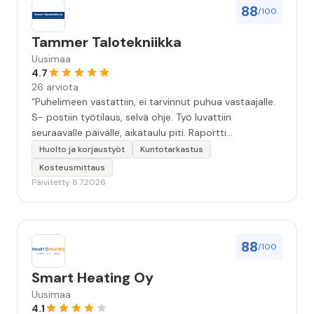
88
/100
Tammer Talotekniikka
Uusimaa
4.7
26 arviota
“Puhelimeen vastattiin, ei tarvinnut puhua vastaajalle.
S- postiin työtilaus, selvä ohje. Työ luvattiin
seuraavalle päivälle, aikataulu piti. Raportti
kartoituksesta tuli vielä samana päivänä..Kattava
Huolto ja korjaustyöt
Kuntotarkastus
selvitys. Työn kuvaus havannoillistettiin selvästi.
Kosteusmittaus
Asiallinen , ystävällinen palvelu. ”
Päivitetty 8.7.2026
88
/100
Smart Heating Oy
Uusimaa
4.1