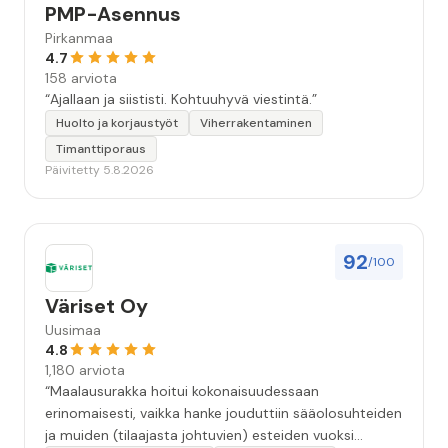
PMP-Asennus
Pirkanmaa
4.7
158 arviota
“Ajallaan ja siististi. Kohtuuhyvä viestintä.”
Huolto ja korjaustyöt
Viherrakentaminen
Timanttiporaus
Päivitetty 5.8.2026
92
/100
Väriset Oy
Uusimaa
4.8
1,180 arviota
“Maalausurakka hoitui kokonaisuudessaan
erinomaisesti, vaikka hanke jouduttiin sääolosuhteiden
ja muiden (tilaajasta johtuvien) esteiden vuoksi