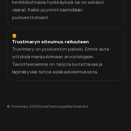
henkilökohtaisia hyökkäyksiä tai on selvästi
väärä). Kaikki pyynnöt käsitellään
puolueettomasti.
Trustmaryn sitoumus reiluuteen
Trustmary on puolueeton palvelu. Emme auta
yrityksiä manipuloimaan arvostelujaan.
Tavoitteenamme on tarjota luotettavaa ja
läpinäkyvää tietoa asiakaskokemuksista.
© Trustmary 2026
Tuote
Tietosuoja
Käyttöehdot