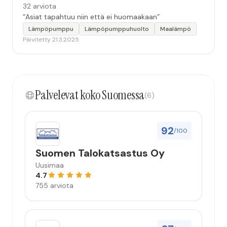
32 arviota
“Asiat tapahtuu niin että ei huomaakaan”
Lämpöpumppu
Lämpöpumppuhuolto
Maalämpö
Päivitetty 21.3.2025
Palvelevat koko Suomessa
(6)
92
/100
Suomen Talokatsastus Oy
Uusimaa
4.7
755 arviota