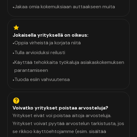
Jakaa omia kokemuksiaan auttaakseen muita
•
Jokaisella yrityksellä on oikeus:
Oppia virheistä ja korjata niitä
•
Tulla arvioiduksi reilusti
•
Käyttää tehokkaita työkaluja asiakaskokemuksen
•
parantamiseen
Tuoda esiin vahvuutensa
•
Voivatko yritykset poistaa arvosteluja?
Yritykset eivät voi poistaa aitoja arvosteluja.
Yritykset voivat pyytää arvostelun tarkistusta, jos
se rikkoo käyttöehtojamme (esim. sisältää