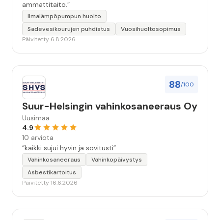
ammattitaito.”
Ilmalämpöpumpun huolto
Sadevesikourujen puhdistus
Vuosihuoltosopimus
Päivitetty 6.8.2026
88
/100
Suur-Helsingin vahinkosaneeraus Oy
Uusimaa
4.9
10 arviota
“kaikki sujui hyvin ja sovitusti”
Vahinkosaneeraus
Vahinkopäivystys
Asbestikartoitus
Päivitetty 16.6.2026