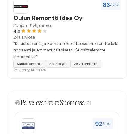
83
/100
Oulun Remontti Idea Oy
Pohjois-Pohjanmaa
4.0
241 arviota
“Kalusteasentaja Roman teki keittiösennuksen todella
nopeasti ja ammattitaitoisesti. Suosittelemme
lämpimästi!”
Sähköremontti
Sähkötyöt
WC-remontti
Päivitetty 14.7.2026
Palvelevat koko Suomessa
(6)
92
/100