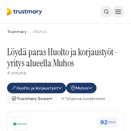
Trustmary
>
…
>
Muhos
Löydä paras Huolto ja korjaustyöt-
yritys alueella Muhos
4 yritystä
Huolto ja korjaustyöt
Muhos
Trustmary Score
Tyhjennä suodattimet
92
/100