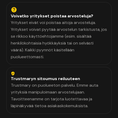
Voivatko yritykset poistaa arvosteluja?
Yritykset eivät voi poistaa aitoja arvosteluja.
Yritykset voivat pyytää arvostelun tarkistusta, jos
se rikkoo käyttöehtojamme (esim. sisältää
henkilökohtaisia hyökkäyksiä tai on selvästi
väärä). Kaikki pyynnöt käsitellään
puolueettomasti.
Trustmaryn sitoumus reiluuteen
Trustmary on puolueeton palvelu. Emme auta
yrityksiä manipuloimaan arvostelujaan.
Tavoitteenamme on tarjota luotettavaa ja
läpinäkyvää tietoa asiakaskokemuksista.