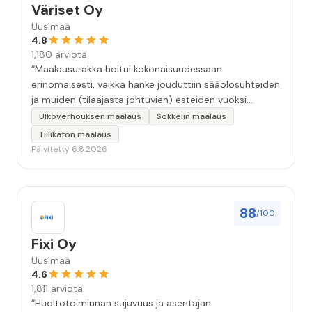
Väriset Oy
Uusimaa
4.8
1,180 arviota
“Maalausurakka hoitui kokonaisuudessaan
erinomaisesti, vaikka hanke jouduttiin sääolosuhteiden
ja muiden (tilaajasta johtuvien) esteiden vuoksi
keskeyttämään n. 3 viikoksi. Maalaistulos on oikein
Ulkoverhouksen maalaus
Sokkelin maalaus
hyvä, yhteydenpito erinomaista, jälkityöt tehtiin
Tiilikaton maalaus
huolellisesti. Suosittelen. Erityiskiitos itse maalareille:
Päivitetty 6.8.2026
Miljalle ja Valmalle!”
88
/100
Fixi Oy
Uusimaa
4.6
1,811 arviota
“Huoltotoiminnan sujuvuus ja asentajan