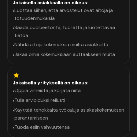
Jokaisella asiakkaalla on oikeus:
Luottaa siihen, että arvostelut ovat aitoja ja
•
totuudenmukaisia
Saada puolueetonta, tuoretta ja luotettavaa
•
tietoa
Nähdä aitoja kokemuksia muilta asiakkailta
•
Jakaa omia kokemuksiaan auttaakseen muita
•
Jokaisella yrityksellä on oikeus:
Oppia virheistä ja korjata niitä
•
Tulla arvioiduksi reilusti
•
Käyttää tehokkaita työkaluja asiakaskokemuksen
•
parantamiseen
Tuoda esiin vahvuutensa
•