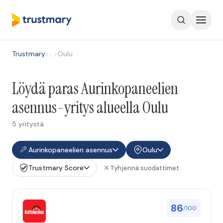
Trustmary
>
…
>
Oulu
Löydä paras Aurinkopaneelien
asennus-yritys alueella Oulu
5 yritystä
Aurinkopaneelien asennus
Oulu
Trustmary Score
Tyhjennä suodattimet
86
/100