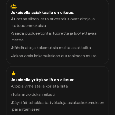
Jokaisella asiakkaalla on oikeus:
Luottaa siihen, että arvostelut ovat aitoja ja
•
totuudenmukaisia
Saada puolueetonta, tuoretta ja luotettavaa
•
tietoa
Nähdä aitoja kokemuksia muilta asiakkailta
•
Jakaa omia kokemuksiaan auttaakseen muita
•
Jokaisella yrityksellä on oikeus:
Oppia virheistä ja korjata niitä
•
Tulla arvioiduksi reilusti
•
Käyttää tehokkaita työkaluja asiakaskokemuksen
•
parantamiseen