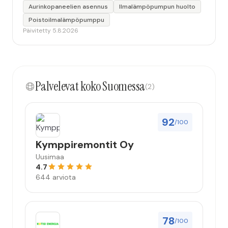
Aurinkopaneelien asennus
Ilmalämpöpumpun huolto
Poistoilmalämpöpumppu
Päivitetty 5.8.2026
Palvelevat koko Suomessa
(2)
92
/100
Kymppiremontit Oy
Uusimaa
4.7
644 arviota
78
/100