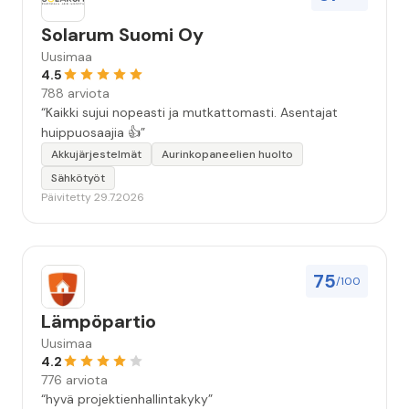
Solarum Suomi Oy
Uusimaa
4.5
788 arviota
“Kaikki sujui nopeasti ja mutkattomasti. Asentajat
huippuosaajia 👍”
Akkujärjestelmät
Aurinkopaneelien huolto
Sähkötyöt
Päivitetty 29.7.2026
75
/100
Lämpöpartio
Uusimaa
4.2
776 arviota
“hyvä projektienhallintakyky”