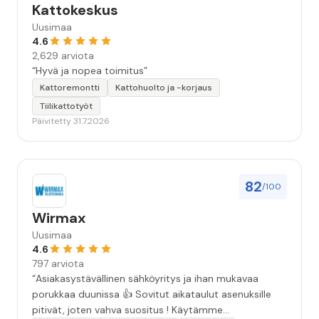
Kattokeskus
Uusimaa
4.6
2,629 arviota
“Hyvä ja nopea toimitus”
Kattoremontti
Kattohuolto ja -korjaus
Tiilikattotyöt
Päivitetty 31.7.2026
82
/100
Wirmax
Uusimaa
4.6
797 arviota
“Asiakasystävällinen sähköyritys ja ihan mukavaa
porukkaa duunissa 👍 Sovitut aikataulut asenuksille
pitivät, joten vahva suositus ! Käytämme