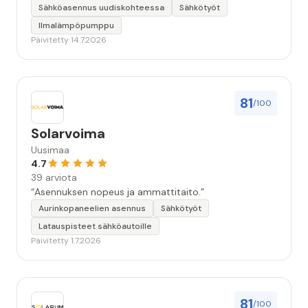
seuraavallakin kerralla!”
Sähköasennus uudiskohteessa
Sähkötyöt
Ilmalämpöpumppu
Päivitetty 14.7.2026
81
/100
Solarvoima
Uusimaa
4.7
39 arviota
“Asennuksen nopeus ja ammattitaito.”
Aurinkopaneelien asennus
Sähkötyöt
Latauspisteet sähköautoille
Päivitetty 1.7.2026
81
/100