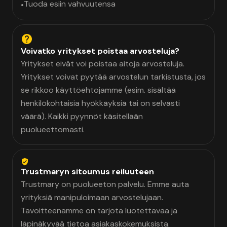
Tuoda esiin vahvuutensa
•
Voivatko yritykset poistaa arvosteluja?
Yritykset eivät voi poistaa aitoja arvosteluja.
Yritykset voivat pyytää arvostelun tarkistusta, jos
se rikkoo käyttöehtojamme (esim. sisältää
henkilökohtaisia hyökkäyksiä tai on selvästi
väärä). Kaikki pyynnöt käsitellään
puolueettomasti.
Trustmaryn sitoumus reiluuteen
Trustmary on puolueeton palvelu. Emme auta
yrityksiä manipuloimaan arvostelujaan.
Tavoitteenamme on tarjota luotettavaa ja
läpinäkyvää tietoa asiakaskokemuksista.