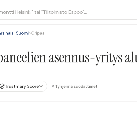
arsinais-Suomi
>
Oripää
aneelien asennus-yritys al
Trustmary Score
Tyhjennä suodattimet