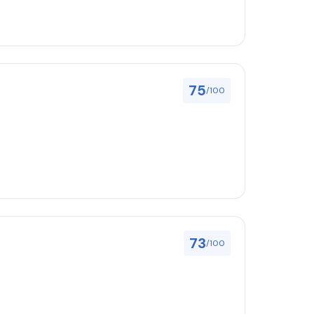
75
/100
73
/100