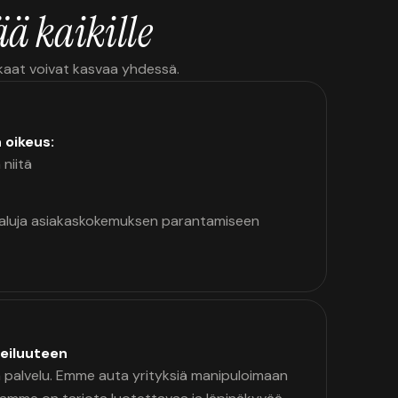
ä kaikille
kkaat voivat kasvaa yhdessä.
n oikeus:
 niitä
kaluja asiakaskokemuksen parantamiseen
eiluuteen
palvelu. Emme auta yrityksiä manipuloimaan