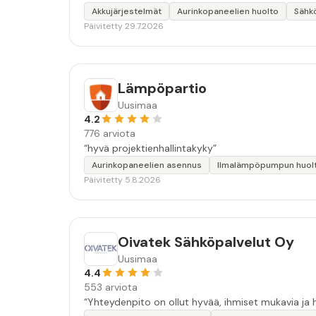
Akkujärjestelmät
Aurinkopaneelien huolto
Sähk
Päivitetty 29.7.2026
Lämpöpartio
Uusimaa
4.2
776 arviota
“hyvä projektienhallintakyky”
Aurinkopaneelien asennus
Ilmalämpöpumpun huol
Päivitetty 5.8.2026
Oivatek Sähköpalvelut Oy
Uusimaa
4.4
553 arviota
“Yhteydenpito on ollut hyvää, ihmiset mukavia ja h