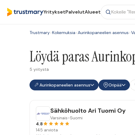
Yritykset
Palvelut
Alueet
Trustmary
>
Kokemuksia
>
Aurinkopaneelien asennus
>
V
Löydä paras Aurinkop
5 yritystä
Aurinkopaneelien asennus
Oripää
Sähköhuolto Ari Tuomi Oy
Varsinais-Suomi
4.8
145 arviota