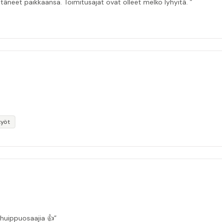
itäneet paikkaansa. Toimitusajat ovat olleet melko lyhyitä. ”
työt
 huippuosaajia 👍”