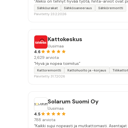
“Aleksi on tehnyt hyvää työtä, hinta-arviot ovat p
Sähköurakat
Sähkösaneeraus
Sähköremontti
Päivitetty 23.2.2026
Kattokeskus
Uusimaa
4.6
2,629 arviota
“Hyvä ja nopea toimitus”
Kattoremontti
Kattohuolto ja -korjaus
Tiilikatto
Päivitetty 31.7.2026
Solarum Suomi Oy
Uusimaa
4.5
788 arviota
“Kaikki sujui nopeasti ja mutkattomasti. Asentajat