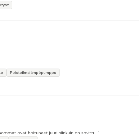
ötyöt
to
Poistoilmalämpöpumppu
ommat ovat hoituneet juuri niinkuin on sovittu. ”