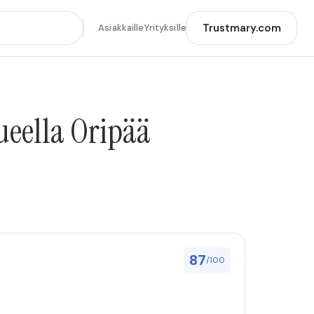
Trustmary.com
Asiakkaille
Yrityksille
ueella Oripää
87
/100