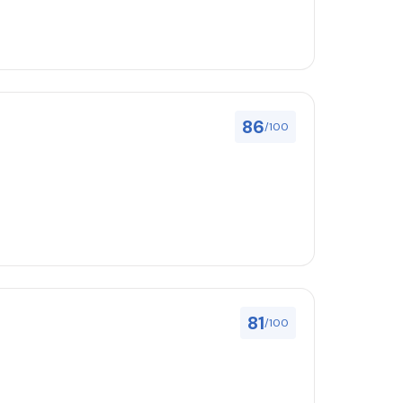
86
/100
81
/100