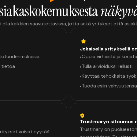
siakaskokemuksesta
näkyvä
i olla kaikkien saavutettavissa, jotta sekä yritykset että asia
Jokaisella yrityksellä o
a totuudenmukaisia
Oppia virheistä ja korjata
•
 tietoa
Tulla arvioiduksi reilusti
•
Käyttää tehokkaita työ
•
Tuoda esiin vahvuutensa
•
Trustmaryn sitoumus r
Trustmary on puolueeton 
 Yritykset voivat pyytää