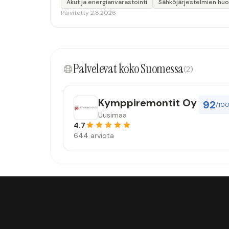
Akut ja energianvarastointi
Sähköjärjestelmien huo
Päivitetty 2.8.2026
Palvelevat koko Suomessa
(2)
Kymppiremontit Oy
92
/10
Uusimaa
4.7
644 arviota