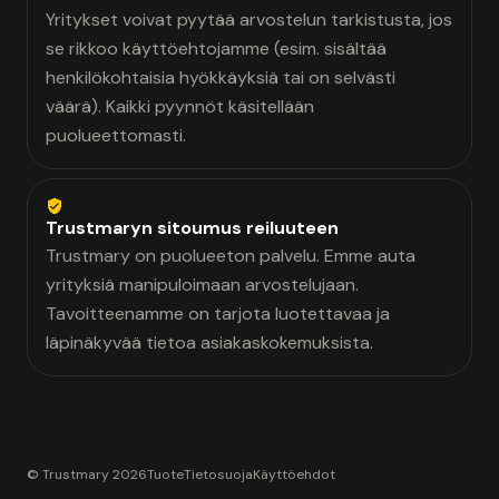
Yritykset voivat pyytää arvostelun tarkistusta, jos
se rikkoo käyttöehtojamme (esim. sisältää
henkilökohtaisia hyökkäyksiä tai on selvästi
väärä). Kaikki pyynnöt käsitellään
puolueettomasti.
Trustmaryn sitoumus reiluuteen
Trustmary on puolueeton palvelu. Emme auta
yrityksiä manipuloimaan arvostelujaan.
Tavoitteenamme on tarjota luotettavaa ja
läpinäkyvää tietoa asiakaskokemuksista.
© Trustmary 2026
Tuote
Tietosuoja
Käyttöehdot