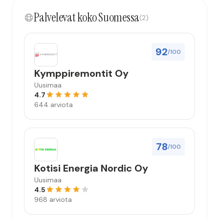
Palvelevat koko Suomessa
(2)
92
/100
Kymppiremontit Oy
Uusimaa
4.7
644 arviota
78
/100
Kotisi Energia Nordic Oy
Uusimaa
4.5
968 arviota