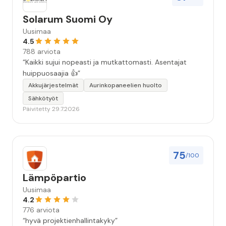
Solarum Suomi Oy
Uusimaa
4.5
788 arviota
“Kaikki sujui nopeasti ja mutkattomasti. Asentajat
huippuosaajia 👍”
Akkujärjestelmät
Aurinkopaneelien huolto
Sähkötyöt
Päivitetty 29.7.2026
75
/100
Lämpöpartio
Uusimaa
4.2
776 arviota
“hyvä projektienhallintakyky”