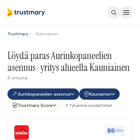
Trustmary
>
…
>
Kauniainen
Löydä paras Aurinkopaneelien
asennus-yritys alueella Kauniainen
6 yritystä
Aurinkopaneelien asennus
Kauniainen
Trustmary Score
Tyhjennä suodattimet
86
/100