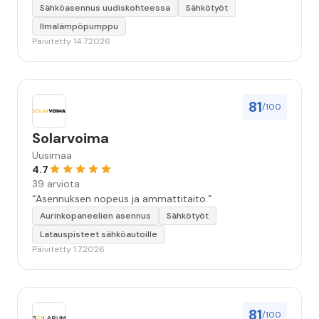
seuraavallakin kerralla!”
Sähköasennus uudiskohteessa
Sähkötyöt
Ilmalämpöpumppu
Päivitetty 14.7.2026
81
/100
Solarvoima
Uusimaa
4.7
39 arviota
“Asennuksen nopeus ja ammattitaito.”
Aurinkopaneelien asennus
Sähkötyöt
Latauspisteet sähköautoille
Päivitetty 1.7.2026
81
/100