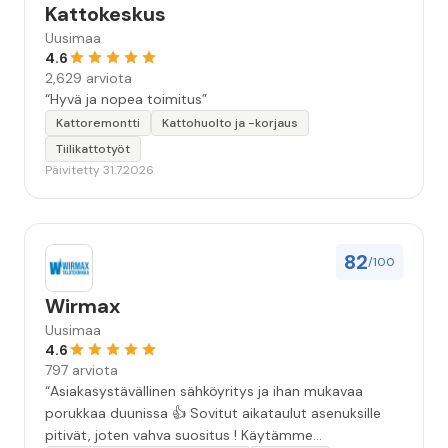
Kattokeskus
Uusimaa
4.6
2,629 arviota
“Hyvä ja nopea toimitus”
Kattoremontti
Kattohuolto ja -korjaus
Tiilikattotyöt
Päivitetty 31.7.2026
82
/100
Wirmax
Uusimaa
4.6
797 arviota
“Asiakasystävällinen sähköyritys ja ihan mukavaa
porukkaa duunissa 👍 Sovitut aikataulut asenuksille
pitivät, joten vahva suositus ! Käytämme