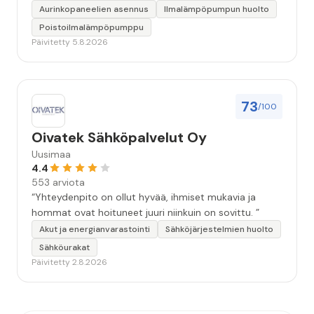
Aurinkopaneelien asennus
Ilmalämpöpumpun huolto
Poistoilmalämpöpumppu
Päivitetty 5.8.2026
73
/100
Oivatek Sähköpalvelut Oy
Uusimaa
4.4
553 arviota
“Yhteydenpito on ollut hyvää, ihmiset mukavia ja
hommat ovat hoituneet juuri niinkuin on sovittu. ”
Akut ja energianvarastointi
Sähköjärjestelmien huolto
Sähköurakat
Päivitetty 2.8.2026