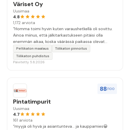
Väriset Oy
Uusimaa
4.8
1,172 arviota
“Homma toimi hyvin kuten varaushetkellä oli sovittu.
Ainoa miinus, että jälkitarkastukseen pitäisi olla
enemmän aikaa, koska väärässä paikassa olevat
maalitipat löytyy myöhemmin ”
Peltikaton maalaus
Tiilikaton pinnoitus
Tiilikaton puhdistus
Päivitetty 5.8.2026
88
/100
Pintatimpurit
Uusimaa
4.7
161 arviota
“myyjä oli hyvä ja asiantunteva... ja kauppamies😀