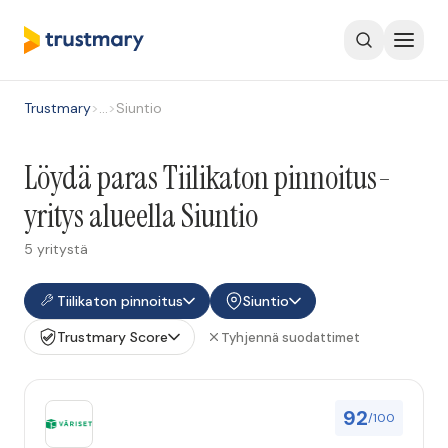
Trustmary
>
…
>
Siuntio
Löydä paras Tiilikaton pinnoitus-
yritys alueella Siuntio
5 yritystä
Tiilikaton pinnoitus
Siuntio
Trustmary Score
Tyhjennä suodattimet
92
/100