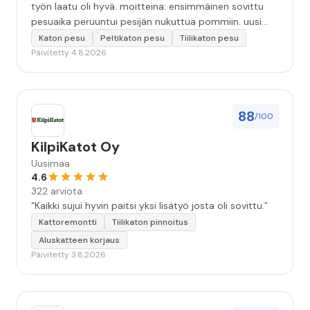
työn laatu oli hyvä. moitteina: ensimmäinen sovittu
pesuaika peruuntui pesijän nukuttua pommiin. uusi
aika piti ja työn jälki oikein hyvää ja osaavaa. toinen
Katon pesu
Peltikaton pesu
Tiilikaton pesu
murhe tuli koska olimme matkoilla ja jossain
Päivitetty 4.8.2026
pesun/pinnoituksen vaiheessa oli pihalla ollut vesihana
jäänyt auki ja jossain vaiheessa töiden jo loputtua oli
letku irronnut ulkohanasta ja syöksi vettä kolme
vuorokautta pihalle...kunnes naapuri uskaltautui
88
/100
pihallemme ja sulki hanan. Hieman siis tarkkuutta
hommiin ja hyvä tulee. ”
KilpiKatot Oy
Uusimaa
4.6
322 arviota
“Kaikki sujui hyvin paitsi yksi lisätyö josta oli sovittu.”
Kattoremontti
Tiilikaton pinnoitus
Aluskatteen korjaus
Päivitetty 3.8.2026