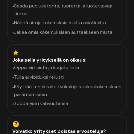
Saada puolueetonta, tuoretta ja luotettavaa
•
tietoa
Nähdä aitoja kokemuksia muilta asiakkailta
•
Jakaa omia kokemuksiaan auttaakseen muita
•
Jokaisella yrityksellä on oikeus:
Oppia virheistä ja korjata niitä
•
Tulla arvioiduksi reilusti
•
Käyttää tehokkaita työkaluja asiakaskokemuksen
•
parantamiseen
Tuoda esiin vahvuutensa
•
Voivatko yritykset poistaa arvosteluja?