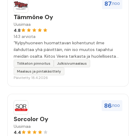
87
/100
Tämmöne Oy
Uusimaa
4.8
143 arviota
“Kylpyhuoneen huomattavan kohentunut ilme
ilahduttaa yhä päivittäin, niin iso muutos tapahtui
meidän osalta. Kiitos Veera tarkasta ja huolellisesta
työstä, sekä ystävällisestä palvelusta!”
Tiilikaton pinnoitus
Julkisivumaalaus
Maalaus ja pintakäsittely
Päivitetty 18.4.2026
86
/100
Sorcolor Oy
Uusimaa
4.4