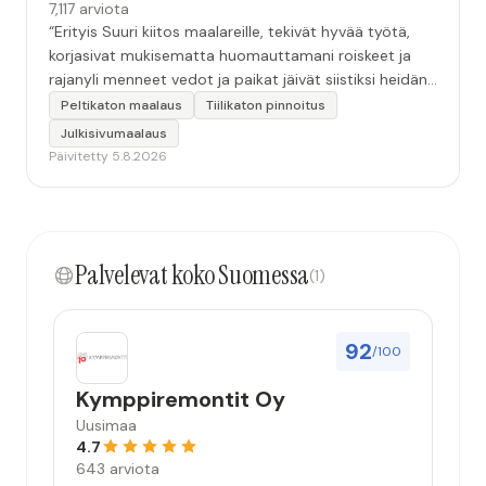
7,117 arviota
“Erityis Suuri kiitos maalareille, tekivät hyvää työtä,
korjasivat mukisematta huomauttamani roiskeet ja
rajanyli menneet vedot ja paikat jäivät siistiksi heidän
lähtönsä jälkeen.”
Peltikaton maalaus
Tiilikaton pinnoitus
Julkisivumaalaus
Päivitetty 5.8.2026
Palvelevat koko Suomessa
(1)
92
/100
Kymppiremontit Oy
Uusimaa
4.7
643 arviota