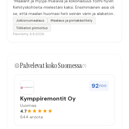
“Maalarit ja myyjä mukavia ja kokonaisuus toimi hyvin.
Kehityskohteita mielestäni kaksi. Ensimmäinen asia oli
se, että maalari huomasi heti seinän värin ja alakaton
värin erot mitä en huomannut. Hyvä toki että siinä
Julkisivumaalaus
Maalaus ja pintakäsittely
kohtaa huomattu mutta toki optimaalisessa
Tiilikaton pinnoitus
tilanteessa myyjä olisi jo kiinnittänyt tähän huomiota.
Päivitetty 6.8.2026
Toinen kehityskohde on myyjän ja maalajien välinen
"hand-over" eli maalarit tietäisivät vielä aavistuksen
paremmin jo tullessa mitä alkaa tekemään. Mutta
kokonaisuus hyvä ja varmasti tulevaisuudessakin
Palvelevat koko Suomessa
mahdollisuus että palveluita käytän”
(1)
92
/100
Kymppiremontit Oy
Uusimaa
4.7
644 arviota