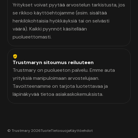
Yritykset voivat pyytää arvostelun tarkistusta, jos
se rikkoo käyttöehtojamme (esim. sisältää
henkilökohtaisia hyökkäyksiä tai on selvästi
väärä). Kaikki pyynnöt käsitellään
puolueettomasti.
Trustmaryn sitoumus reiluuteen
Trustmary on puolueeton palvelu. Emme auta
yrityksiä manipuloimaan arvostelujaan.
Tavoitteenamme on tarjota luotettavaa ja
läpinäkyvää tietoa asiakaskokemuksista.
© Trustmary 2026
Tuote
Tietosuoja
Käyttöehdot