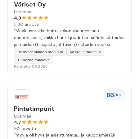
Väriset Oy
Uusimaa
4.8
1,180 arviota
“Maalausurakka hoitui kokonaisuudessaan
erinomaisesti, vaikka hanke jouduttiin sääolosuhteiden
ja muiden (tilaajasta johtuvien) esteiden vuoksi
keskeyttämään n. 3 viikoksi. Maalaistulos on oikein
Ulkoverhouksen maalaus
Sokkelin maalaus
hyvä, yhteydenpito erinomaista, jälkityöt tehtiin
Tiilikaton maalaus
huolellisesti. Suosittelen. Erityiskiitos itse maalareille:
Päivitetty 6.8.2026
Miljalle ja Valmalle!”
86
/100
Pintatimpurit
Uusimaa
4.7
162 arviota
“myyjä oli hyvä ja asiantunteva... ja kauppamies😀