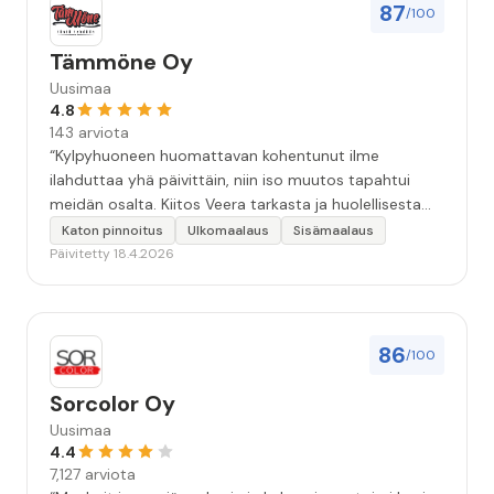
87
/100
Tämmöne Oy
Uusimaa
4.8
143 arviota
“Kylpyhuoneen huomattavan kohentunut ilme
ilahduttaa yhä päivittäin, niin iso muutos tapahtui
meidän osalta. Kiitos Veera tarkasta ja huolellisesta
työstä, sekä ystävällisestä palvelusta!”
Katon pinnoitus
Ulkomaalaus
Sisämaalaus
Päivitetty 18.4.2026
86
/100
Sorcolor Oy
Uusimaa
4.4
7,127 arviota