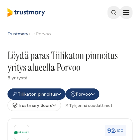
Trustmary
>
…
>
Porvoo
Löydä paras Tiilikaton pinnoitus-
yritys alueella Porvoo
5 yritystä
Tiilikaton pinnoitus
Porvoo
Trustmary Score
Tyhjennä suodattimet
92
/100