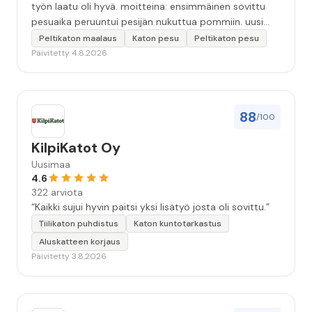
työn laatu oli hyvä. moitteina: ensimmäinen sovittu
pesuaika peruuntui pesijän nukuttua pommiin. uusi
aika piti ja työn jälki oikein hyvää ja osaavaa. toinen
Peltikaton maalaus
Katon pesu
Peltikaton pesu
murhe tuli koska olimme matkoilla ja jossain
Päivitetty 4.8.2026
pesun/pinnoituksen vaiheessa oli pihalla ollut vesihana
jäänyt auki ja jossain vaiheessa töiden jo loputtua oli
letku irronnut ulkohanasta ja syöksi vettä kolme
vuorokautta pihalle...kunnes naapuri uskaltautui
88
/100
pihallemme ja sulki hanan. Hieman siis tarkkuutta
hommiin ja hyvä tulee. ”
KilpiKatot Oy
Uusimaa
4.6
322 arviota
“Kaikki sujui hyvin paitsi yksi lisätyö josta oli sovittu.”
Tiilikaton puhdistus
Katon kuntotarkastus
Aluskatteen korjaus
Päivitetty 3.8.2026