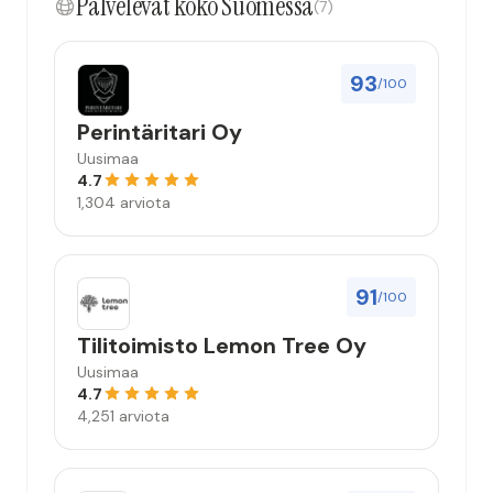
Palvelevat koko Suomessa
(7)
93
/100
Perintäritari Oy
Uusimaa
4.7
1,304 arviota
91
/100
Tilitoimisto Lemon Tree Oy
Uusimaa
4.7
4,251 arviota