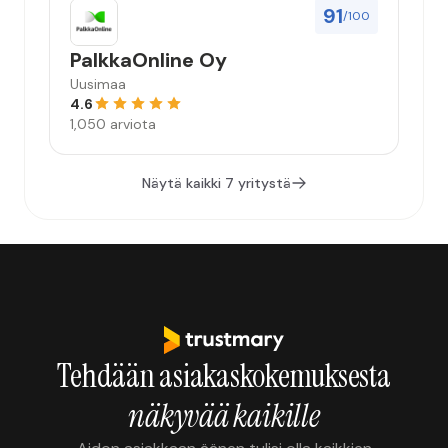
91
/100
PalkkaOnline Oy
Uusimaa
4.6
1,050 arviota
Näytä kaikki 7 yritystä
Tehdään asiakaskokemuksesta
näkyvää kaikille