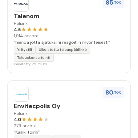
85
/100
Talenom
Helsinki
4.5
1,914 arviota
“hienoa jotta ajatuksiini reagoitiin myönteisesti”
Yritystili
Ulkoistettu talouspäällikkö
Talouskonsultointi
Päivitetty 29.7.2026
80
/100
Envitecpolis Oy
Helsinki
4.0
279 arviota
“Kaikki toimi”