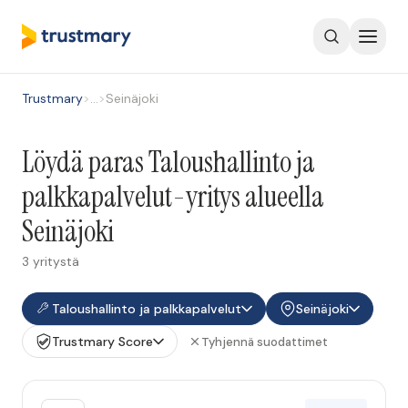
Trustmary
>
…
>
Seinäjoki
Löydä paras Taloushallinto ja
palkkapalvelut-yritys alueella
Seinäjoki
3 yritystä
Taloushallinto ja palkkapalvelut
Seinäjoki
Trustmary Score
Tyhjennä suodattimet