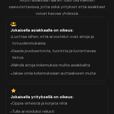
Aidon asiakkaan äänen tulisi olla kaikkien
saavutettavissa, jotta sekä yritykset että asiakkaat
voivat kasvaa yhdessä.
Jokaisella asiakkaalla on oikeus:
Luottaa siihen, että arvostelut ovat aitoja ja
•
totuudenmukaisia
Saada puolueetonta, tuoretta ja luotettavaa
•
tietoa
Nähdä aitoja kokemuksia muilta asiakkailta
•
Jakaa omia kokemuksiaan auttaakseen muita
•
Jokaisella yrityksellä on oikeus:
Oppia virheistä ja korjata niitä
•
Tulla arvioiduksi reilusti
•