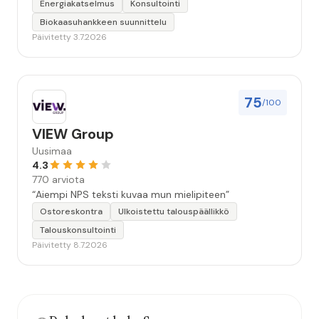
Energiakatselmus
Konsultointi
Biokaasuhankkeen suunnittelu
Päivitetty 3.7.2026
75
/100
VIEW Group
Uusimaa
4.3
770 arviota
“Aiempi NPS teksti kuvaa mun mielipiteen”
Ostoreskontra
Ulkoistettu talouspäällikkö
Talouskonsultointi
Päivitetty 8.7.2026