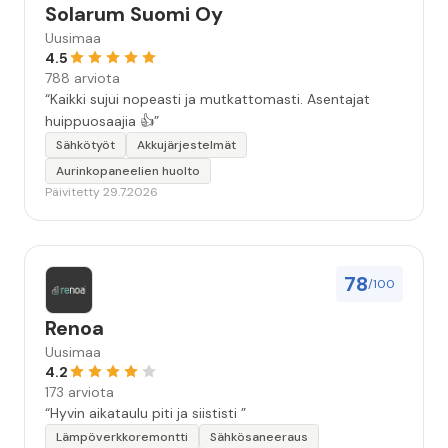
Solarum Suomi Oy
Uusimaa
4.5
788 arviota
“Kaikki sujui nopeasti ja mutkattomasti. Asentajat
huippuosaajia 👍”
Sähkötyöt
Akkujärjestelmät
Aurinkopaneelien huolto
Päivitetty 29.7.2026
78
/100
Renoa
Uusimaa
4.2
173 arviota
“Hyvin aikataulu piti ja siististi ”
Lämpöverkkoremontti
Sähkösaneeraus