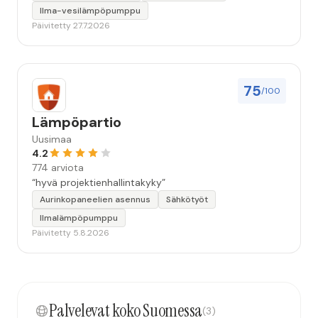
Ilma-vesilämpöpumppu
Päivitetty 27.7.2026
75
/100
Lämpöpartio
Uusimaa
4.2
774 arviota
“hyvä projektienhallintakyky”
Aurinkopaneelien asennus
Sähkötyöt
Ilmalämpöpumppu
Päivitetty 5.8.2026
Palvelevat koko Suomessa
(3)