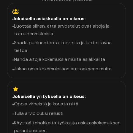
Jokaisella asiakkaalla on oikeus:
Luottaa siihen, että arvostelut ovat aitoja ja
•
totuudenmukaisia
Saada puolueetonta, tuoretta ja luotettavaa
•
tietoa
Nähdä aitoja kokemuksia muilta asiakkailta
•
Jakaa omia kokemuksiaan auttaakseen muita
•
Jokaisella yrityksellä on oikeus:
Oppia virheistä ja korjata niitä
•
Tulla arvioiduksi reilusti
•
Käyttää tehokkaita työkaluja asiakaskokemuksen
•
parantamiseen