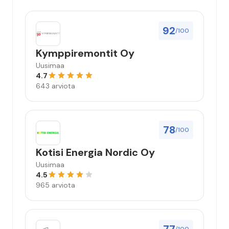
92
/100
Kymppiremontit Oy
Uusimaa
4.7
643 arviota
78
/100
Kotisi Energia Nordic Oy
Uusimaa
4.5
965 arviota