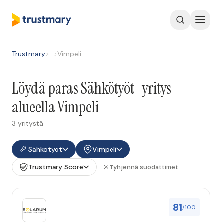
Trustmary
>
…
>
Vimpeli
Löydä paras Sähkötyöt-yritys
alueella Vimpeli
3 yritystä
Sähkötyöt
Vimpeli
Trustmary Score
Tyhjennä suodattimet
81
/100