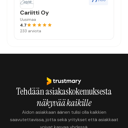
77
/100
Cariitti Oy
Uusimaa
4.7
233 arviota
Tehdään asiakaskokemuksesta
näkyvää kaikille
Aidon asiakkaan äänen tulisi olla kaikkien
saavutettavissa, jotta sekä yritykset että asiakkaat
voivat kasvaa yhdessä.