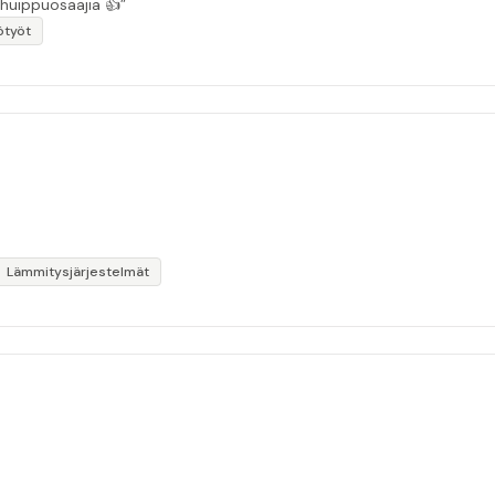
 huippuosaajia 👍”
ötyöt
Lämmitysjärjestelmät