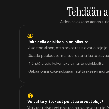
Tehdään a
Aidon asiakkaan äänen tulis
Jokaisella asiakkaalla on oikeus:
Luottaa siihen, että arvostelut ovat aitoja j
•
Saada puolueetonta, tuoretta ja luotettavaa
•
Nähdä aitoja kokemuksia muilta asiakkailta
•
Jakaa omia kokemuksiaan auttaakseen muita
•
Voivatko yritykset poistaa arvosteluja?
Yritykset eivät voi poistaa aitoja arvosteluja.