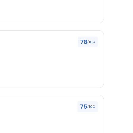
78
/100
75
/100