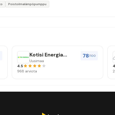
to
Poistoilmalämpöpumppu
Kotisi Energia
78
0
/100
Nordic Oy
Uusimaa
4.5
4
968 arviota
2