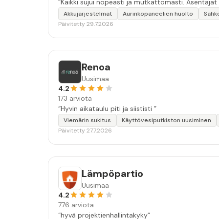
“Kaikki sujui nopeasti ja mutkattomasti. Asentajat
Akkujärjestelmät
Aurinkopaneelien huolto
Sähk
Päivitetty 29.7.2026
Renoa
Uusimaa
4.2
173 arviota
“Hyvin aikataulu piti ja siististi ”
Viemärin sukitus
Käyttövesiputkiston uusiminen
Päivitetty 27.7.2026
Lämpöpartio
Uusimaa
4.2
776 arviota
“hyvä projektienhallintakyky”