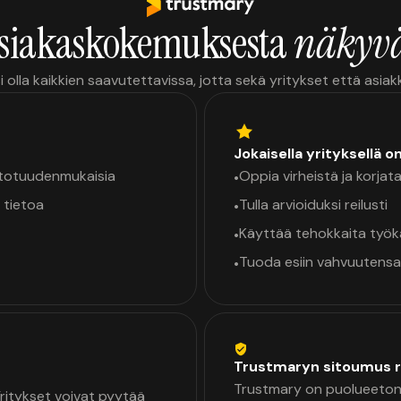
siakaskokemuksesta
näkyvä
i olla kaikkien saavutettavissa, jotta sekä yritykset että asia
Jokaisella yrityksellä o
a totuudenmukaisia
Oppia virheistä ja korjata
•
 tietoa
Tulla arvioiduksi reilusti
•
Käyttää tehokkaita työ
•
Tuoda esiin vahvuutensa
•
Trustmaryn sitoumus r
Trustmary on puolueeton 
 Yritykset voivat pyytää