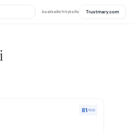
Trustmary.com
Asiakkaille
Yrityksille
i
81
/100