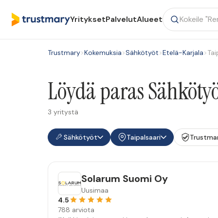
Yritykset
Palvelut
Alueet
Trustmary
>
Kokemuksia
>
Sähkötyöt
>
Etelä-Karjala
>
Tai
Löydä paras Sähkötyöt
3 yritystä
Sähkötyöt
Taipalsaari
Trustma
Solarum Suomi Oy
Uusimaa
4.5
788 arviota