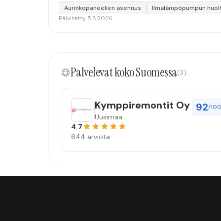
Aurinkopaneelien asennus
Ilmalämpöpumpun huol
Päivitetty 5.8.2026
Palvelevat koko Suomessa
(3)
Kymppiremontit Oy
92
/10
Uusimaa
4.7
644 arviota