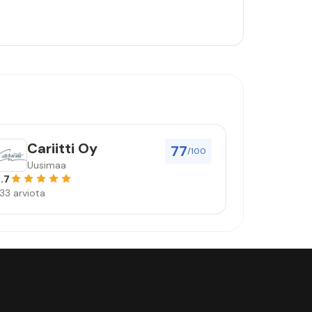
Cariitti Oy
77
/100
Uusimaa
.7
33 arviota