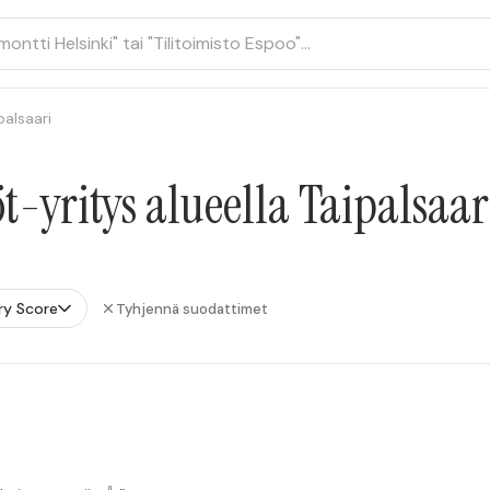
palsaari
-yritys alueella Taipalsaar
ry Score
Tyhjennä suodattimet