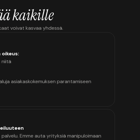
ä kaikille
kkaat voivat kasvaa yhdessä.
n oikeus:
 niitä
kaluja asiakaskokemuksen parantamiseen
eiluuteen
palvelu. Emme auta yrityksiä manipuloimaan