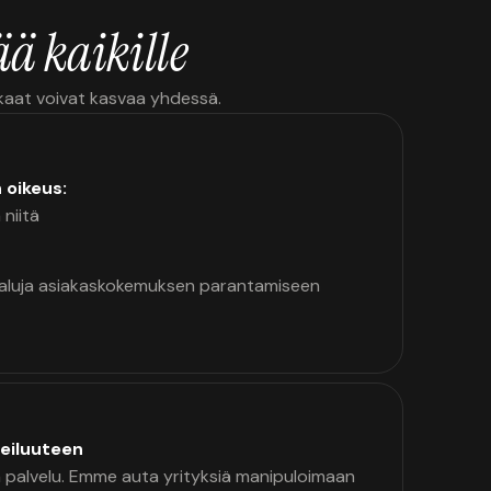
ä kaikille
kkaat voivat kasvaa yhdessä.
n oikeus:
 niitä
kaluja asiakaskokemuksen parantamiseen
eiluuteen
palvelu. Emme auta yrityksiä manipuloimaan