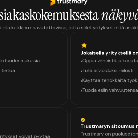
siakaskokemuksesta
näkyvä
i olla kaikkien saavutettavissa, jotta sekä yritykset että asia
Jokaisella yrityksellä o
a totuudenmukaisia
Oppia virheistä ja korjata
•
 tietoa
Tulla arvioiduksi reilusti
•
Käyttää tehokkaita työ
•
Tuoda esiin vahvuutensa
•
Trustmaryn sitoumus r
Trustmary on puolueeton 
 Yritykset voivat pyytää