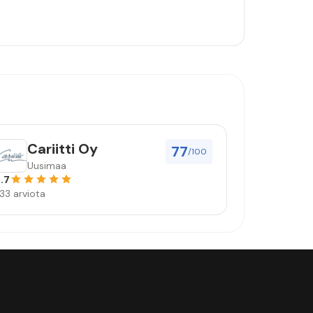
Cariitti Oy
77
/100
Uusimaa
.7
33 arviota