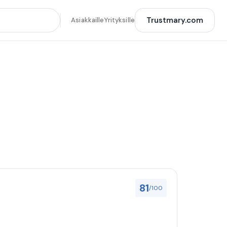
Trustmary.com
Asiakkaille
Yrityksille
81
/100