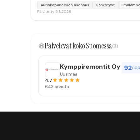
Aurinkopaneelien asennus
Sähkötyöt
Ilmalämp
Päivitetty 5.8.2026
Palvelevat koko Suomessa
(3)
Kymppiremontit Oy
92
/10
Uusimaa
4.7
643 arviota