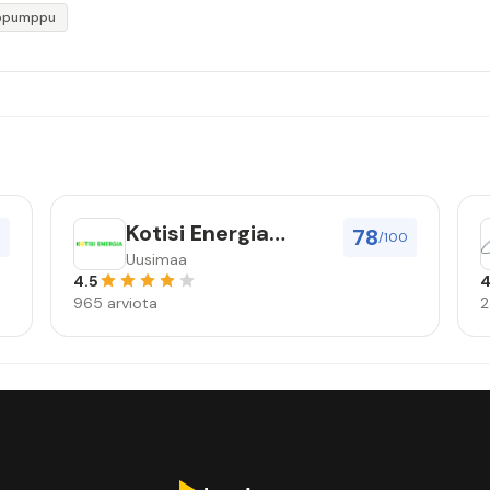
öpumppu
Kotisi Energia
78
0
/100
Nordic Oy
Uusimaa
4.5
4
965 arviota
2