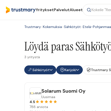
Yritykset
Palvelut
Alueet
Trustmary
>
Kokemuksia
>
Sähkötyöt
>
Etelä-Pohjanmaa
Löydä paras Sähkötyöt
3 yritystä
Sähkötyöt
Karijoki
Trustmary 
Solarum Suomi Oy
Uusimaa
4.5
788 arviota