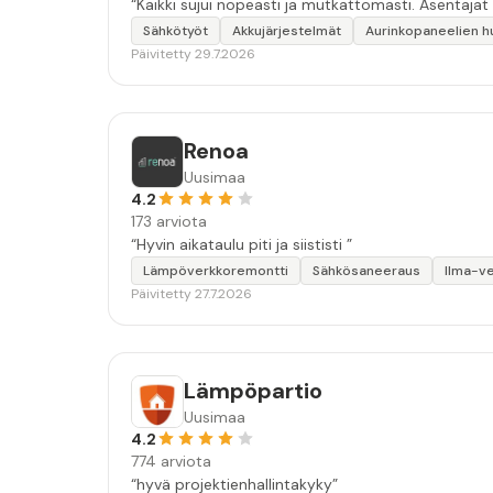
“Kaikki sujui nopeasti ja mutkattomasti. Asentajat
Sähkötyöt
Akkujärjestelmät
Aurinkopaneelien h
Päivitetty 29.7.2026
Renoa
Uusimaa
4.2
173 arviota
“Hyvin aikataulu piti ja siististi ”
Lämpöverkkoremontti
Sähkösaneeraus
Ilma-v
Päivitetty 27.7.2026
Lämpöpartio
Uusimaa
4.2
774 arviota
“hyvä projektienhallintakyky”