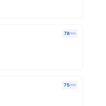
78
/100
75
/100