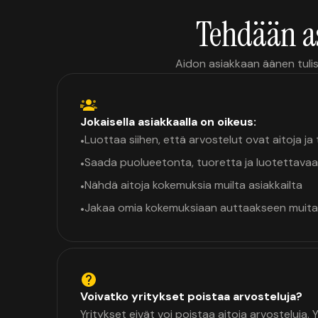
Tehdään a
Aidon asiakkaan äänen tulis
Jokaisella asiakkaalla on oikeus:
Luottaa siihen, että arvostelut ovat aitoja j
•
Saada puolueetonta, tuoretta ja luotettavaa
•
Nähdä aitoja kokemuksia muilta asiakkailta
•
Jakaa omia kokemuksiaan auttaakseen muita
•
Voivatko yritykset poistaa arvosteluja?
Yritykset eivät voi poistaa aitoja arvosteluja.