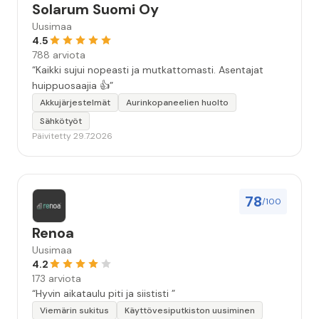
Solarum Suomi Oy
Uusimaa
4.5
788 arviota
“Kaikki sujui nopeasti ja mutkattomasti. Asentajat
huippuosaajia 👍”
Akkujärjestelmät
Aurinkopaneelien huolto
Sähkötyöt
Päivitetty 29.7.2026
78
/100
Renoa
Uusimaa
4.2
173 arviota
“Hyvin aikataulu piti ja siististi ”
Viemärin sukitus
Käyttövesiputkiston uusiminen