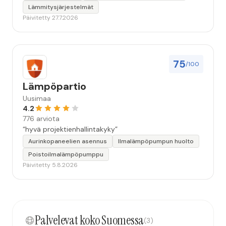
Lämmitysjärjestelmät
Päivitetty 27.7.2026
75
/100
Lämpöpartio
Uusimaa
4.2
776 arviota
“hyvä projektienhallintakyky”
Aurinkopaneelien asennus
Ilmalämpöpumpun huolto
Poistoilmalämpöpumppu
Päivitetty 5.8.2026
Palvelevat koko Suomessa
(3)