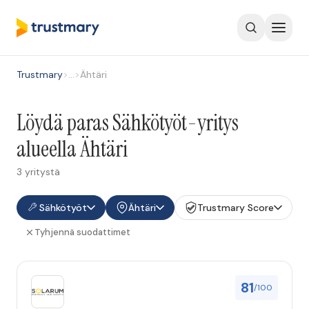
Trustmary
>
…
>
Ähtäri
Löydä paras Sähkötyöt-yritys
alueella Ähtäri
3 yritystä
Sähkötyöt
Ähtäri
Trustmary Score
Tyhjennä suodattimet
81
/100