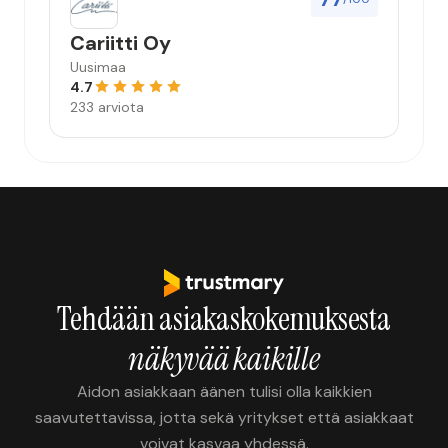
Cariitti Oy
Uusimaa
4.7
233 arviota
Tehdään asiakaskokemuksesta
näkyvää kaikille
Aidon asiakkaan äänen tulisi olla kaikkien
saavutettavissa, jotta sekä yritykset että asiakkaat
voivat kasvaa yhdessä.