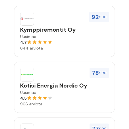
92
/100
Kymppiremontit Oy
Uusimaa
4.7
644 arviota
78
/100
Kotisi Energia Nordic Oy
Uusimaa
4.5
968 arviota
77
/100