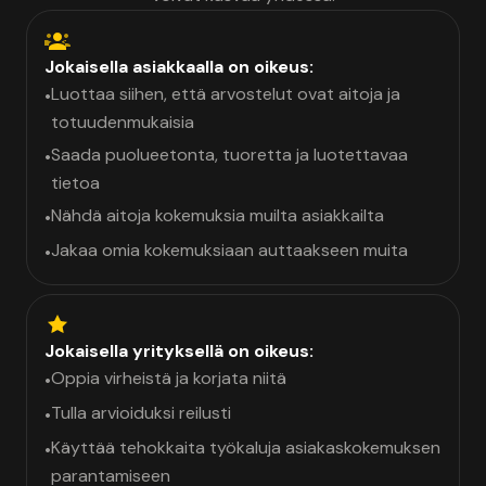
Jokaisella asiakkaalla on oikeus:
Luottaa siihen, että arvostelut ovat aitoja ja
•
totuudenmukaisia
Saada puolueetonta, tuoretta ja luotettavaa
•
tietoa
Nähdä aitoja kokemuksia muilta asiakkailta
•
Jakaa omia kokemuksiaan auttaakseen muita
•
Jokaisella yrityksellä on oikeus:
Oppia virheistä ja korjata niitä
•
Tulla arvioiduksi reilusti
•
Käyttää tehokkaita työkaluja asiakaskokemuksen
•
parantamiseen