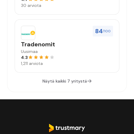
30 arviota
84
/100
Tradenomit
Uusimaa
4.3
1,211 arviota
Näytä kaikki 7 yritystä