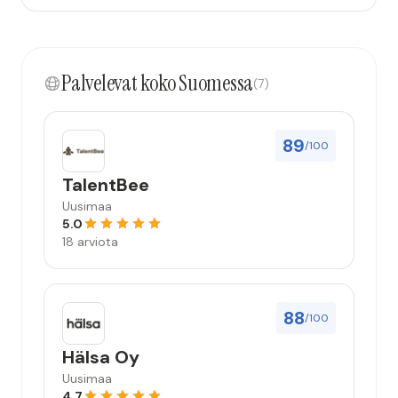
Palvelevat koko Suomessa
(7)
89
/100
TalentBee
Uusimaa
5.0
18 arviota
88
/100
Hälsa Oy
Uusimaa
4.7