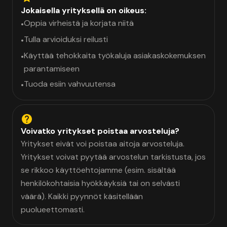
Jokaisella yrityksellä on oikeus:
Oppia virheistä ja korjata niitä
•
Tulla arvioiduksi reilusti
•
Käyttää tehokkaita työkaluja asiakaskokemuksen
•
parantamiseen
Tuoda esiin vahvuutensa
•
Voivatko yritykset poistaa arvosteluja?
Yritykset eivät voi poistaa aitoja arvosteluja.
Yritykset voivat pyytää arvostelun tarkistusta, jos
se rikkoo käyttöehtojamme (esim. sisältää
henkilökohtaisia hyökkäyksiä tai on selvästi
väärä). Kaikki pyynnöt käsitellään
puolueettomasti.