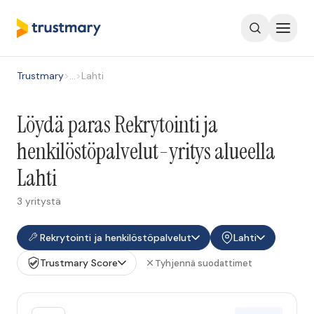
Trustmary
>
…
>
Lahti
Löydä paras Rekrytointi ja
henkilöstöpalvelut-yritys alueella
Lahti
3 yritystä
Rekrytointi ja henkilöstöpalvelut
Lahti
Trustmary Score
Tyhjennä suodattimet