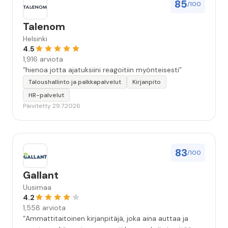
85
/100
Talenom
Helsinki
4.5
1,916 arviota
“hienoa jotta ajatuksiini reagoitiin myönteisesti”
Taloushallinto ja palkkapalvelut
Kirjanpito
HR-palvelut
Päivitetty 29.7.2026
83
/100
Gallant
Uusimaa
4.2
1,558 arviota
“Ammattitaitoinen kirjanpitäjä, joka aina auttaa ja