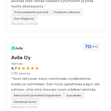
avustaa sekä vastaa nopeasti kysymyksiin ja pitää
huolta aikatauluista. ”
Yrityssaatavien perintä
Yrityksen rahoitus
Due Diligence
Päivitetty 4.6.2026
70
/100
Avila Oy
Vantaa
4.7
1,751 arviota
“Testit laittoivat minut miettimään syvällisemmin
itseäni ja työminääni. Sain myös ajateltavaa paljon sen
suhteen, että mitä itsessäni voisin edelleen kehittää.
Mukava kokemus ja Aleksin kanssa oli rento ja hyvä
Rekrytointi ja henkilöstöpalvelut
Suorahaku
keskustella. Kiitos. ”
Henkilöarviointi
Päivitetty 3.7.2026