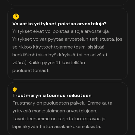
Voivatko yritykset poistaa arvosteluja?
Yritykset eivät voi poistaa aitoja arvosteluja.
Yritykset voivat pyytää arvostelun tarkistusta, jos
se rikkoo käyttöehtojamme (esim. sisältää
henkilökohtaisia hyökkäyksiä tai on selvästi
väärä). Kaikki pyynnöt käsitellään
puolueettomasti.
Trustmaryn sitoumus reiluuteen
Trustmary on puolueeton palvelu. Emme auta
yrityksiä manipuloimaan arvostelujaan.
Tavoitteenamme on tarjota luotettavaa ja
läpinäkyvää tietoa asiakaskokemuksista.