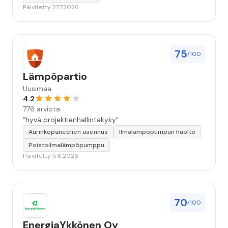
Päivitetty 27.7.2026
75
/100
Lämpöpartio
Uusimaa
4.2
776 arviota
“hyvä projektienhallintakyky”
Aurinkopaneelien asennus
Ilmalämpöpumpun huolto
Poistoilmalämpöpumppu
Päivitetty 5.8.2026
70
/100
EnergiaYkkönen Oy