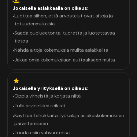
Jokaisella asiakkaalla on oikeus:
Luottaa siihen, että arvostelut ovat aitoja ja
•
totuudenmukaisia
Saada puolueetonta, tuoretta ja luotettavaa
•
tietoa
Nähdä aitoja kokemuksia muilta asiakkailta
•
Jakaa omia kokemuksiaan auttaakseen muita
•
Jokaisella yrityksellä on oikeus:
Oppia virheistä ja korjata niitä
•
Tulla arvioiduksi reilusti
•
Käyttää tehokkaita työkaluja asiakaskokemuksen
•
parantamiseen
Tuoda esiin vahvuutensa
•