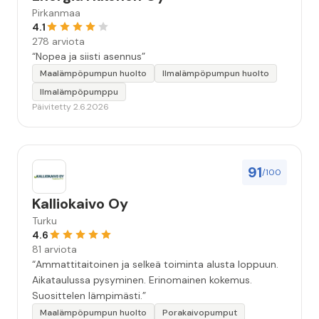
Pirkanmaa
4.1
278 arviota
“Nopea ja siisti asennus”
Maalämpöpumpun huolto
Ilmalämpöpumpun huolto
Ilmalämpöpumppu
Päivitetty 2.6.2026
91
/100
Kalliokaivo Oy
Turku
4.6
81 arviota
“Ammattitaitoinen ja selkeä toiminta alusta loppuun.
Aikataulussa pysyminen. Erinomainen kokemus.
Suosittelen lämpimästi.”
Maalämpöpumpun huolto
Porakaivopumput