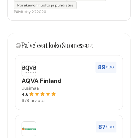
Porakaivon huolto ja puhdistus
Päivitetty 2.7.2026
Palvelevat koko Suomessa
(2)
89
/100
AQVA Finland
Uusimaa
4.6
679 arviota
87
/100