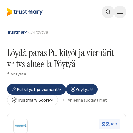
Trustmary
>
…
>
Pöytyä
Löydä paras Putkityöt ja viemärit-
yritys alueella Pöytyä
5 yritystä
Putkityöt ja viemärit
Pöytyä
Trustmary Score
Tyhjennä suodattimet
92
/100