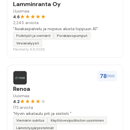
Lamminranta Oy
Uusimaa
4.6
2,245 arviota
“Asiakaspalvelu ja nopeus alusta loppuun A1”
Putkityöt ja viemärit
Porakaivopumput
Vesianalyysit
Päivitetty 6.8.2026
78
/100
Renoa
Uusimaa
4.2
173 arviota
“Hyvin aikataulu piti ja siististi ”
Viemärin sukitus
Käyttövesiputkiston uusiminen
Lämmitysjärjestelmät