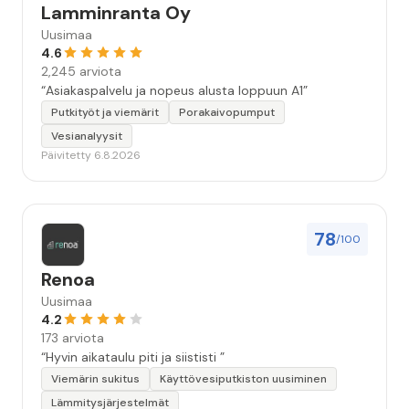
Lamminranta Oy
Uusimaa
4.6
2,245 arviota
“Asiakaspalvelu ja nopeus alusta loppuun A1”
Putkityöt ja viemärit
Porakaivopumput
Vesianalyysit
Päivitetty 6.8.2026
78
/100
Renoa
Uusimaa
4.2
173 arviota
“Hyvin aikataulu piti ja siististi ”
Viemärin sukitus
Käyttövesiputkiston uusiminen
Lämmitysjärjestelmät