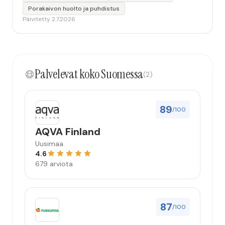
Porakaivon huolto ja puhdistus
Päivitetty 2.7.2026
Palvelevat koko Suomessa
(2)
89
/100
AQVA Finland
Uusimaa
4.6
679 arviota
87
/100