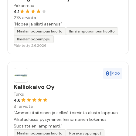
Pirkanmaa
4.1
278 arviota
“Nopea ja siisti asennus”
Maalämpöpumpun huolto
Ilmalämpöpumpun huolto
Ilmalämpöpumppu
Päivitetty 2.6.2026
91
/100
Kalliokaivo Oy
Turku
4.6
81 arviota
“Ammattitaitoinen ja selkeä toiminta alusta loppuun.
Aikataulussa pysyminen. Erinomainen kokemus.
Suosittelen lämpimästi.”
Maalämpöpumpun huolto
Porakaivopumput