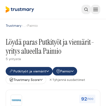
Trustmary
>
…
>
Paimio
Löydä paras Putkityöt ja viemärit-
yritys alueella Paimio
5 yritystä
Putkityöt ja viemärit
Paimio
Trustmary Score
Tyhjennä suodattimet
92
/100