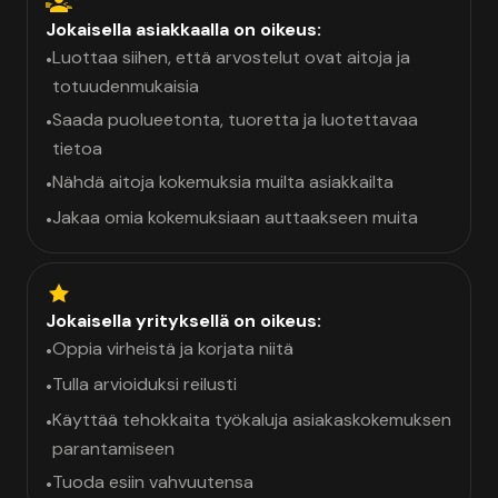
Jokaisella asiakkaalla on oikeus:
Luottaa siihen, että arvostelut ovat aitoja ja
•
totuudenmukaisia
Saada puolueetonta, tuoretta ja luotettavaa
•
tietoa
Nähdä aitoja kokemuksia muilta asiakkailta
•
Jakaa omia kokemuksiaan auttaakseen muita
•
Jokaisella yrityksellä on oikeus:
Oppia virheistä ja korjata niitä
•
Tulla arvioiduksi reilusti
•
Käyttää tehokkaita työkaluja asiakaskokemuksen
•
parantamiseen
Tuoda esiin vahvuutensa
•