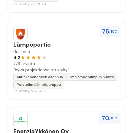
Päivitetty 27.7.2026
75
/100
Lämpöpartio
Uusimaa
4.2
776 arviota
“hyvä projektienhallintakyky”
Aurinkopaneelien asennus
Ilmalämpöpumpun huolto
Poistoilmalämpöpumppu
Päivitetty 5.8.2026
70
/100
EnergiaYkkönen Oy