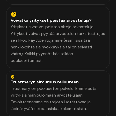
Voivatko yritykset poistaa arvosteluja?
Yritykset eivät voi poistaa aitoja arvosteluja.
Yritykset voivat pyytää arvostelun tarkistusta, jos
se rikkoo käyttöehtojamme (esim. sisältää
henkilökohtaisia hyökkäyksiä tai on selvästi
väärä). Kaikki pyynnöt käsitellään
puolueettomasti.
Trustmaryn sitoumus reiluuteen
Trustmary on puolueeton palvelu. Emme auta
yrityksiä manipuloimaan arvostelujaan.
Tavoitteenamme on tarjota luotettavaa ja
läpinäkyvää tietoa asiakaskokemuksista.