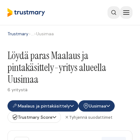
Trustmary
>
…
>
Uusimaa
Löydä paras Maalaus ja
pintakäsittely-yritys alueella
Uusimaa
6 yritystä
Maalaus ja pintakäsittely
Uusimaa
Trustmary Score
Tyhjennä suodattimet