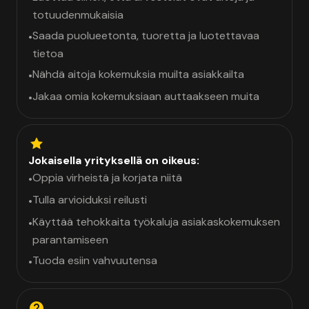
totuudenmukaisia
Saada puolueetonta, tuoretta ja luotettavaa
•
tietoa
Nähdä aitoja kokemuksia muilta asiakkailta
•
Jakaa omia kokemuksiaan auttaakseen muita
•
Jokaisella yrityksellä on oikeus:
Oppia virheistä ja korjata niitä
•
Tulla arvioiduksi reilusti
•
Käyttää tehokkaita työkaluja asiakaskokemuksen
•
parantamiseen
Tuoda esiin vahvuutensa
•