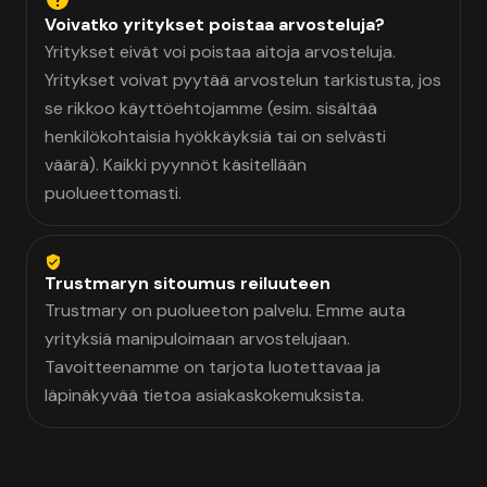
Voivatko yritykset poistaa arvosteluja?
Yritykset eivät voi poistaa aitoja arvosteluja.
Yritykset voivat pyytää arvostelun tarkistusta, jos
se rikkoo käyttöehtojamme (esim. sisältää
henkilökohtaisia hyökkäyksiä tai on selvästi
väärä). Kaikki pyynnöt käsitellään
puolueettomasti.
Trustmaryn sitoumus reiluuteen
Trustmary on puolueeton palvelu. Emme auta
yrityksiä manipuloimaan arvostelujaan.
Tavoitteenamme on tarjota luotettavaa ja
läpinäkyvää tietoa asiakaskokemuksista.