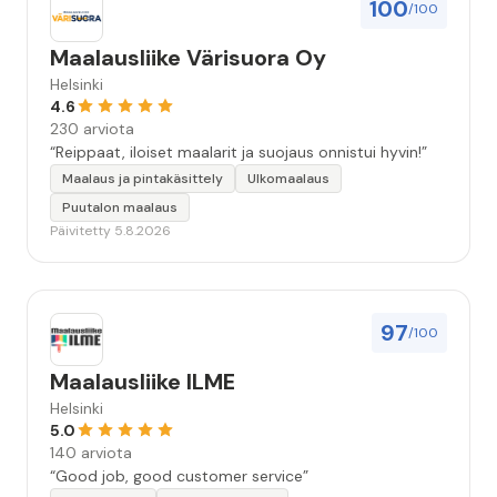
100
/100
Maalausliike Värisuora Oy
Helsinki
4.6
230 arviota
“Reippaat, iloiset maalarit ja suojaus onnistui hyvin!”
Maalaus ja pintakäsittely
Ulkomaalaus
Puutalon maalaus
Päivitetty 5.8.2026
97
/100
Maalausliike ILME
Helsinki
5.0
140 arviota
“Good job, good customer service”