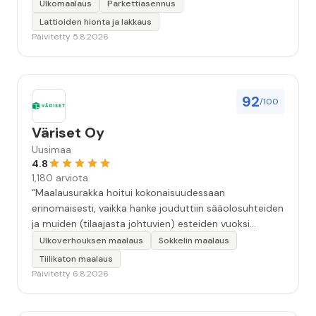
Ulkomaalaus
Parkettiasennus
Lattioiden hionta ja lakkaus
Päivitetty 5.8.2026
92
/100
Väriset Oy
Uusimaa
4.8
1,180 arviota
“Maalausurakka hoitui kokonaisuudessaan
erinomaisesti, vaikka hanke jouduttiin sääolosuhteiden
ja muiden (tilaajasta johtuvien) esteiden vuoksi
keskeyttämään n. 3 viikoksi. Maalaistulos on oikein
Ulkoverhouksen maalaus
Sokkelin maalaus
hyvä, yhteydenpito erinomaista, jälkityöt tehtiin
Tiilikaton maalaus
huolellisesti. Suosittelen. Erityiskiitos itse maalareille:
Päivitetty 6.8.2026
Miljalle ja Valmalle!”