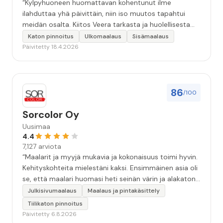
“Kylpyhuoneen huomattavan kohentunut ilme
ilahduttaa yhä päivittäin, niin iso muutos tapahtui
meidän osalta. Kiitos Veera tarkasta ja huolellisesta
työstä, sekä ystävällisestä palvelusta!”
Katon pinnoitus
Ulkomaalaus
Sisämaalaus
Päivitetty 18.4.2026
86
/100
Sorcolor Oy
Uusimaa
4.4
7,127 arviota
“Maalarit ja myyjä mukavia ja kokonaisuus toimi hyvin.
Kehityskohteita mielestäni kaksi. Ensimmäinen asia oli
se, että maalari huomasi heti seinän värin ja alakaton
värin erot mitä en huomannut. Hyvä toki että siinä
Julkisivumaalaus
Maalaus ja pintakäsittely
kohtaa huomattu mutta toki optimaalisessa
Tiilikaton pinnoitus
tilanteessa myyjä olisi jo kiinnittänyt tähän huomiota.
Päivitetty 6.8.2026
Toinen kehityskohde on myyjän ja maalajien välinen