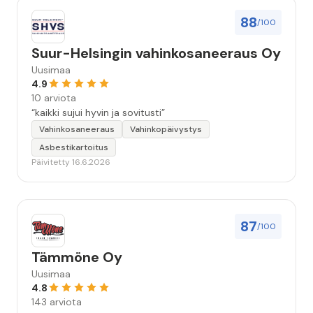
88
/100
Suur-Helsingin vahinkosaneeraus Oy
Uusimaa
4.9
10 arviota
“kaikki sujui hyvin ja sovitusti”
Vahinkosaneeraus
Vahinkopäivystys
Asbestikartoitus
Päivitetty 16.6.2026
87
/100
Tämmöne Oy
Uusimaa
4.8
143 arviota