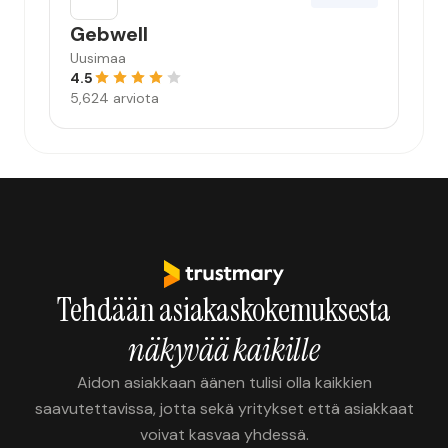
Gebwell
Uusimaa
4.5
5,624 arviota
Tehdään asiakaskokemuksesta
näkyvää kaikille
Aidon asiakkaan äänen tulisi olla kaikkien
saavutettavissa, jotta sekä yritykset että asiakkaat
voivat kasvaa yhdessä.