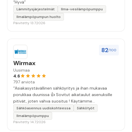
“Hyvä”
Lämmitysjärjestelmät
Ilma-vesilämpöpumppu
Ilmalämpöpumpun huolto
Päivitetty 13.7.2026
82
/100
Wirmax
Uusimaa
4.6
797 arviota
“Asiakasystävällinen sähköyritys ja ihan mukavaa
porukkaa duunissa 👍 Sovitut aikataulut asenuksille
pitivät, joten vahva suositus ! Käytämme
seuraavallakin kerralla!”
Sähköasennus uudiskohteessa
Sähkötyöt
Ilmalämpöpumppu
Päivitetty 14.7.2026