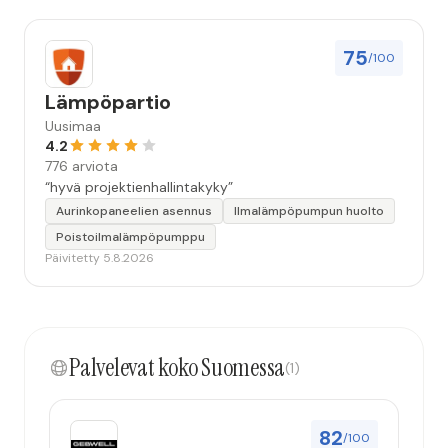
75
/100
Lämpöpartio
Uusimaa
4.2
776 arviota
“hyvä projektienhallintakyky”
Aurinkopaneelien asennus
Ilmalämpöpumpun huolto
Poistoilmalämpöpumppu
Päivitetty 5.8.2026
Palvelevat koko Suomessa
(1)
82
/100