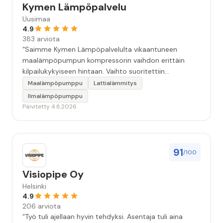
Kymen Lämpöpalvelu
Uusimaa
4.9
383 arviota
“Saimme Kymen Lämpöpalvelulta vikaantuneen
maalämpöpumpun kompressorin vaihdon erittäin
kilpailukykyiseen hintaan. Vaihto suoritettiin
ammattitaidolla ja ystävällisellä palveluasenteella.
Maalämpöpumppu
Lattialämmitys
Samalla käynnillä huomattu pikkuvika korjattiin myös.
Ilmalämpöpumppu
Jäi tunne että oltiin aidosti kiinnostuneita siitä, että
Päivitetty 4.8.2026
asiakkaan järjestelmä saadaan kuntoon. Suosittelen!”
91
/100
Visiopipe Oy
Helsinki
4.9
206 arviota
“Työ tuli ajellaan hyvin tehdyksi. Asentaja tuli aina