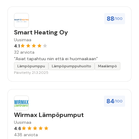
88
/100
Smart Heating Oy
Uusimaa
4.1
32 arviota
“Asiat tapahtuu niin että ei huomaakaan”
Lämpöpumppu
Lämpöpumppuhuolto
Maalämpö
Päivitetty 21.3.2025
84
/100
Wirmax Lämpöpumput
Uusimaa
4.6
438 arviota