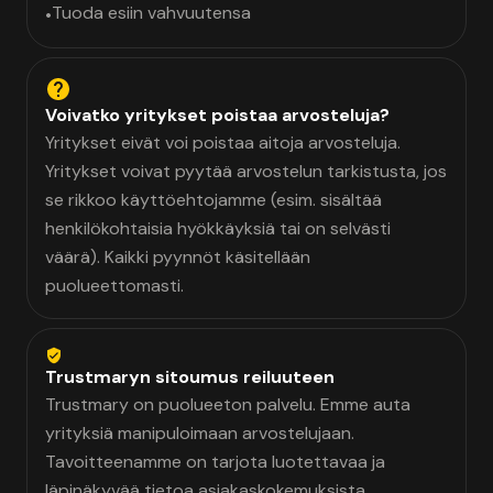
Tuoda esiin vahvuutensa
•
Voivatko yritykset poistaa arvosteluja?
Yritykset eivät voi poistaa aitoja arvosteluja.
Yritykset voivat pyytää arvostelun tarkistusta, jos
se rikkoo käyttöehtojamme (esim. sisältää
henkilökohtaisia hyökkäyksiä tai on selvästi
väärä). Kaikki pyynnöt käsitellään
puolueettomasti.
Trustmaryn sitoumus reiluuteen
Trustmary on puolueeton palvelu. Emme auta
yrityksiä manipuloimaan arvostelujaan.
Tavoitteenamme on tarjota luotettavaa ja
läpinäkyvää tietoa asiakaskokemuksista.