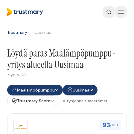
Trustmary
>
…
>
Uusimaa
Löydä paras Maalämpöpumppu-
yritys alueella Uusimaa
7 yritystä
Maalämpöpumppu
Uusimaa
Trustmary Score
Tyhjennä suodattimet
93
/100