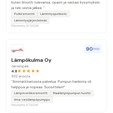
kuten ilmoitti tulevansa, opasti ja vastasi kysymyksiin
ja teki siistiä jälkeä. ”
Putkiremontti
Lämmitysputkisto
Lämmitysjärjestelmät
Päivitetty 31.7.2026
90
/100
Lämpökulma Oy
Järvenpää
4.8
932 arviota
“Ammattitaitoista palvelua. Pumpun hankinta oli
helppoa ja nopeaa. Suosittelen!”
Lämpöverkkoremontti
Maalämpöpumpun huolto
Ilma-vesilämpöpumppu
Päivitetty 6.7.2026