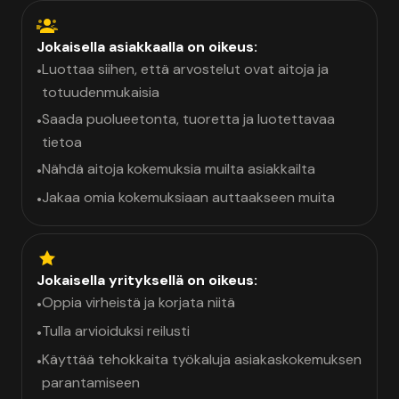
Jokaisella asiakkaalla on oikeus:
Luottaa siihen, että arvostelut ovat aitoja ja
•
totuudenmukaisia
Saada puolueetonta, tuoretta ja luotettavaa
•
tietoa
Nähdä aitoja kokemuksia muilta asiakkailta
•
Jakaa omia kokemuksiaan auttaakseen muita
•
Jokaisella yrityksellä on oikeus:
Oppia virheistä ja korjata niitä
•
Tulla arvioiduksi reilusti
•
Käyttää tehokkaita työkaluja asiakaskokemuksen
•
parantamiseen