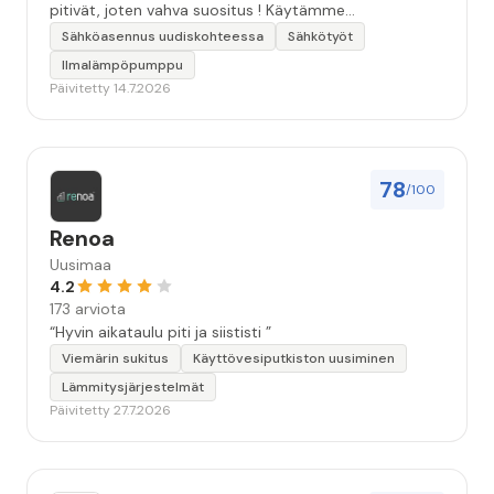
pitivät, joten vahva suositus ! Käytämme
seuraavallakin kerralla!”
Sähköasennus uudiskohteessa
Sähkötyöt
Ilmalämpöpumppu
Päivitetty 14.7.2026
78
/100
Renoa
Uusimaa
4.2
173 arviota
“Hyvin aikataulu piti ja siististi ”
Viemärin sukitus
Käyttövesiputkiston uusiminen
Lämmitysjärjestelmät
Päivitetty 27.7.2026