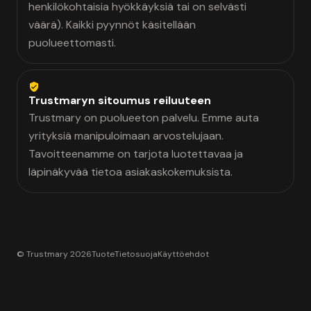
henkilökohtaisia hyökkäyksiä tai on selvästi
väärä). Kaikki pyynnöt käsitellään
puolueettomasti.
Trustmaryn sitoumus reiluuteen
Trustmary on puolueeton palvelu. Emme auta
yrityksiä manipuloimaan arvostelujaan.
Tavoitteenamme on tarjota luotettavaa ja
läpinäkyvää tietoa asiakaskokemuksista.
© Trustmary 2026
Tuote
Tietosuoja
Käyttöehdot