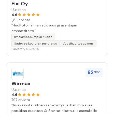
Fixi Oy
Uusimaa
4.6
1,811 arviota
“Huoltotoiminnan sujuvuus ja asentajan
ammattitaito.”
Ilmalämpöpumpun huolto
Sadevesikourujen puhdistus
Vuosihuoltosopimus
Päivitetty 6.8.2026
82
/100
Wirmax
Uusimaa
4.6
797 arviota
“Asiakasystävällinen sähköyritys ja ihan mukavaa
porukkaa duunissa 👍 Sovitut aikataulut asenuksille