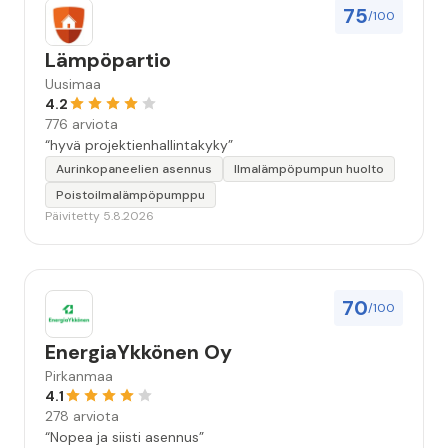
75
/100
Lämpöpartio
Uusimaa
4.2
776 arviota
“hyvä projektienhallintakyky”
Aurinkopaneelien asennus
Ilmalämpöpumpun huolto
Poistoilmalämpöpumppu
Päivitetty 5.8.2026
70
/100
EnergiaYkkönen Oy
Pirkanmaa
4.1
278 arviota
“Nopea ja siisti asennus”