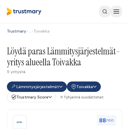
Trustmary
>
…
>
Toivakka
Löydä paras Lämmitysjärjestelmät-
yritys alueella Toivakka
5 yritystä
Lämmitysjärjestelmät
Toivakka
Trustmary Score
Tyhjennä suodattimet
88
/100