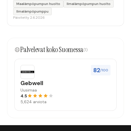
Maalämpöpumpun huolto
Ilmalämpöpumpun huolto
Ilmalämpöpumppu
Päivitetty 2.6.2026
Palvelevat koko Suomessa
(1)
82
/100
Gebwell
Uusimaa
4.5
5,624 arviota